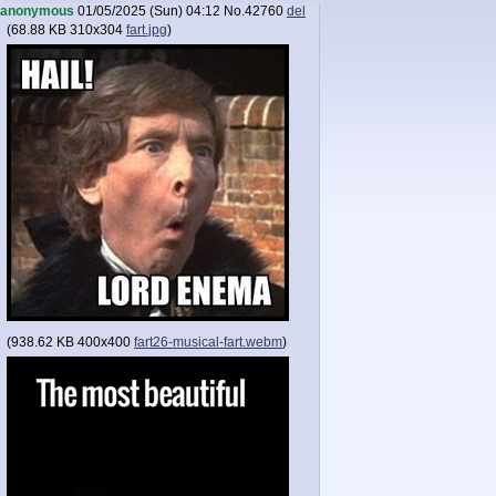
anonymous
01/05/2025 (Sun) 04:12
No.
42760
del
(
68.88 KB
310x304
fart.jpg
)
(
938.62 KB
400x400
fart26-musical-fart.webm
)