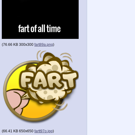
(
76.66 KB
300x300
fart89a.png
)
(
66.41 KB
650x650
fartt97o.jpg
)