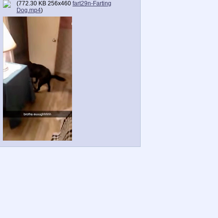
(
772.30 KB
256x460
fart29n-Farting
Dog.mp4
)