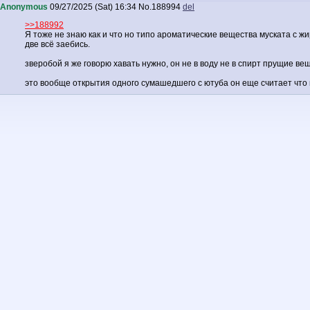
Anonymous
09/27/2025 (Sat) 16:34
No.
188994
del
>>188992
Я тоже не знаю как и что но типо ароматические вещества муската с ж
две всё заебись.
зверобой я же говорю хавать нужно, он не в воду не в спирт прущие ве
это вообще открытия одного сумашедшего с ютуба он еще считает чт