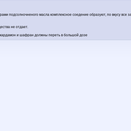
ирами подсолночненого масла комплексное соедение образуют, по вкусу все за
щества не отдает.
о кардамон и шафран должны переть в большой дозе