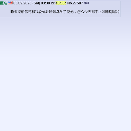
匿名
05/09/2026 (Sat) 03:38
Id:
e6f38c
No.
27587
del
昨天梁朝伟还和我说你让咔咔鸟学了花炮，怎么今天都不上咔咔鸟呢🤔