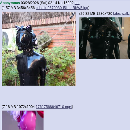
Anonymous
03/28/2026 (Sat) 02:14
No.
15992
del
(
1.57 MB
3456x3456
bdsmlr-9670930-f5iimLRbW5.jpg
)
(
29.82 MB
1280x720
latex walk
(
7.18 MB
1072x1904
17617568646710.mp4
)