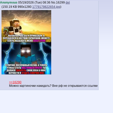
Anonymous
05/19/2026 (Tue) 08:36
No.
16299
del
(
150.19 KB
990x1280
1779179822654.jpg
)
>>16290
Можно картиночки накидать? Вне рф не открываются ссылки