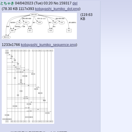
とちゃき
04/04/2023 (Tue) 03:20
No.
159317
del
(
78.30 KB
1117x393
kobayashi_kumiko_dot.png
)
(
119.63
KB
1233x1766
kobayashi_kumiko_sequence.png
)