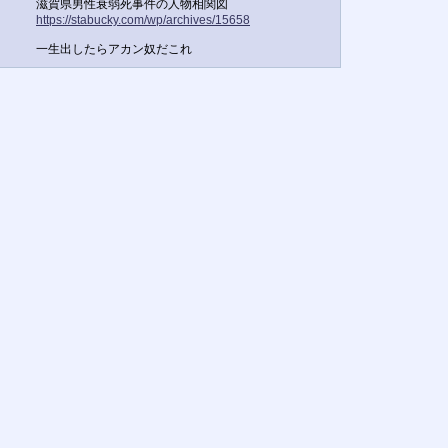
滋賀県男性衰弱死事件の人物相関図
https://stabucky.com/wp/archives/15658
一生出したらアカン奴だこれ