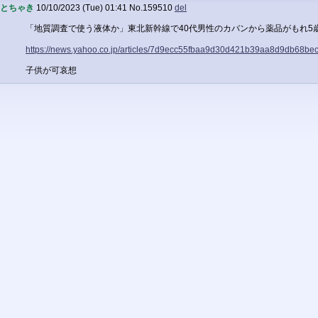
とちゃき
10/10/2023 (Tue) 01:41
No.
159510
del
「地質調査で使う液体か」東北新幹線で40代男性のカバンから薬品がもれ5
https://news.yahoo.co.jp/articles/7d9ecc55fbaa9d30d421b39aa8d9db68be
子供が可哀想