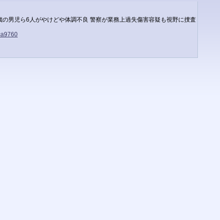
歳の男児ら6人がやけどや体調不良 警察が業務上過失傷害容疑も視野に捜査
ca9760