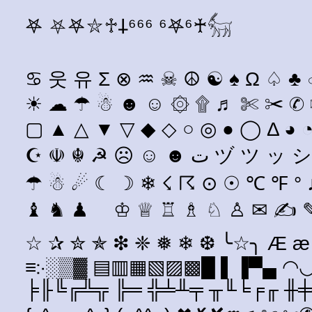
𖤐 ⛧𖤐⛥♱𐕣⁶⁶⁶ ⁶𖤐⁶♰𓃶
♋ 웃 유 Σ ⊗ ♒ ☠ ☮ ☯ ♠ Ω ♤ ♣
☀ ☁ ☂ ☃ ☻ ☺ ۞ ۩ ♬ ✄ ✂ ✆ ✉ 
▢ ▲ △ ▼ ▽ ◆ ◇ ○ ◎ ● ◯ Δ ◕ ◔
☪ ☫ ☬ ☭ ☹ ☺ ☻ ت ヅ ツ ッ シ Ü ϡ ♋ ♂ ♀ ☿ ♥ ❤ ❥ 웃 유 ♡ ۵ ❣ ☼ ☀ ☁
☂ ☃ ☄ ☾ ☽ ❄ ☇ ☈ ⊙ ☉ ℃ ℉ ° ♪
♝ ♞ ♟ ♔ ♕ ♖ ♗ ♘ ♙ ✉ ✍ ✎
☆ ✰ ✮ ✯ ❇ ❈ ❅ ❄ ❆ ╰☆╮ Æ æ 
≡჻░▒▓ ▤▥▦▧▨▩█ ▌▐▀▄ ◠◡╭
╞╟╚╔╩╦ ╠═ ╬╧╨╤ ╥╙╘╒╓ ╫