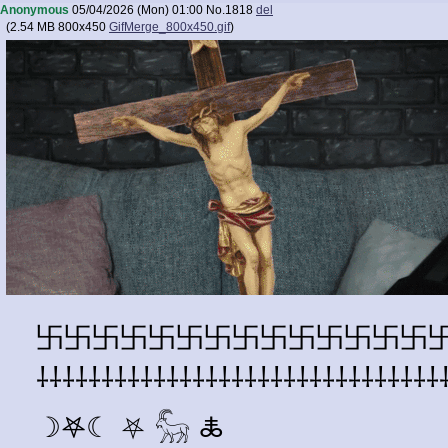
Anonymous
05/04/2026 (Mon) 01:00
No.
1818
del
(
2.54 MB
800x450
GifMerge_800x450.gif
)
卐卐卐卐卐卐卐卐卐卐卐卐卐卐
⸸⸸⸸⸸⸸⸸⸸⸸⸸⸸⸸⸸⸸⸸⸸⸸⸸⸸⸸⸸⸸⸸⸸⸸⸸⸸⸸⸸⸸⸸⸸
☽𖤐☾ ⛧ 𓃵 🜏