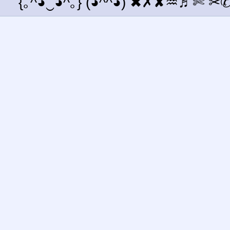
{｡^◕‿◕^｡} (◕^^◕) ✖✗✘♒♬✄