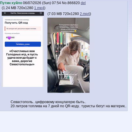
Путин хуйло
06/07/2026 (Sun) 07:54
No.
866820
del
(
1.24 MB
720x1280
1.mp4
)
(
7.03 MB
720x1280
2.mp4
)
Севастополь.. цифровому концлагерю быть..
20 литров топлива на 7 дней по QR-коду.. туристы бегут на материк..