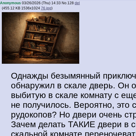
Anonymous
03/26/2026 (Thu) 14:33
No.
128
del
(
455.12 KB
1536x1024
76.jpg
)
Однажды безымянный приключе
обнаружил в скале дверь. Он 
выбитую в скале комнату с ещ
не получилось. Вероятно, это 
рудокопов? Но двери очень стр
Зачем делать ТАКИЕ двери в 
скальной комнате переночеват