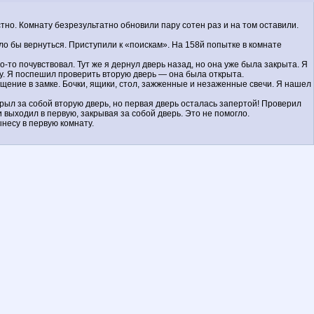
тно. Комнату безрезультатно обновили пару сотен раз и на том оставили.
ло бы вернуться. Приступили к «поискам». На 158й попытке в комнате
о-то почувствовал. Тут же я дернул дверь назад, но она уже была закрыта. Я
ену. Я поспешил проверить вторую дверь — она была открыта.
ещение в замке. Бочки, ящики, стол, зажженные и незаженные свечи. Я нашел
крыл за собой вторую дверь, но первая дверь осталась запертой! Проверил
и выходил в первую, закрывая за собой дверь. Это не помогло.
ынесу в первую комнату.