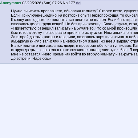
Anonymous
03/29/2026 (Sun) 07:26
No.
177
del
Нужно ли искать пропавшего, обновляя комнату? Скорее всего, сущест
Если Приключенец-одиночка повторит опыт Первопроходца, то обновле
К концу дня, однако, из комнаты так никто и не вышел. Если бы отпра
оказалась целая груда вещей! Но без приключенца. Бочки, стулья, сто
«Приветствую. Я решил записать на бумаге то, что со мной произошло и 
был готов к этому, но все равно прилично испугался. Инстинктивно я 
За второй дверью, как вы и говорили, оказалась опрятная комната по
амбарную книгу с записями на непонятном языке. Из нее я вырвал стра
В этой комнате две закрытых двери, я проверил обе, они тупиковые. Ка
вторую дверь — она вела в то же складское помещение, где я был. Я ве
Мне не остается иного, кроме как войти во вторую комнату и закрыть з
До встречи. Надеюсь.»