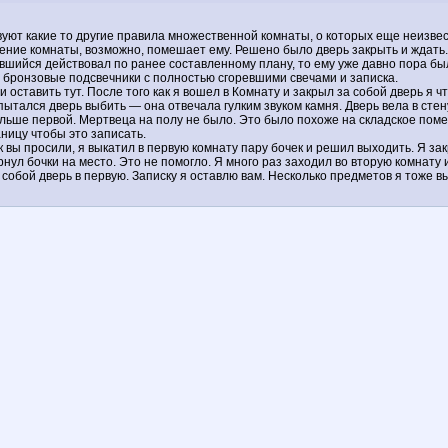
вуют какие то другие правила множественной комнаты, о которых еще неизвес
ние комнаты, возможно, помешает ему. Решено было дверь закрыть и ждать.
вившийся действовал по ранее составленному плану, то ему уже давно пора бы
л, бронзовые подсвечники с полностью сгоревшими свечами и записка.
оставить тут. После того как я вошел в Комнату и закрыл за собой дверь я чт
попытался дверь выбить — она отвечала гулким звуком камня. Дверь вела в ст
больше первой. Мертвеца на полу не было. Это было похоже на складское пом
ницу чтобы это записать.
к вы просили, я выкатил в первую комнату пару бочек и решил выходить. Я за
рнул бочки на место. Это не помогло. Я много раз заходил во вторую комнату 
а собой дверь в первую. Записку я оставлю вам. Несколько предметов я тоже в