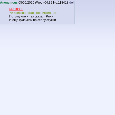
Anonymous
05/06/2026 (Wed) 04:39
No.
118418
del
>>118388
>А христианская вера истинная,
Потому что я так сказал! Ряяя!
И еще кулачком по столу стукни.