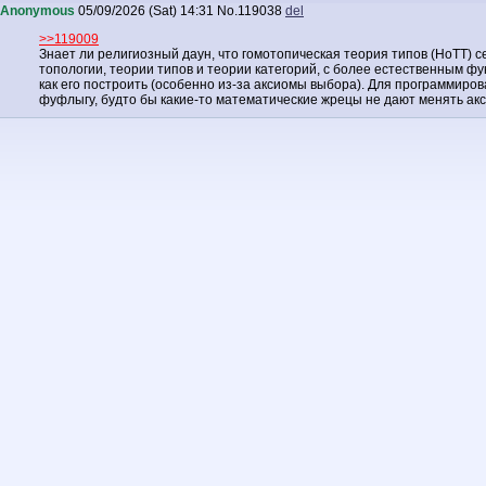
Anonymous
05/09/2026 (Sat) 14:31
No.
119038
del
>>119009
Знает ли религиозный даун, что гомотопическая теория типов (HoTT)
топологии, теории типов и теории категорий, с более естественным ф
как его построить (особенно из-за аксиомы выбора). Для программиров
фуфлыгу, будто бы какие-то математические жрецы не дают менять акс