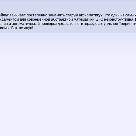
 сейчас зачинает постепенно заменять старую аксиоматику? Это один из сам
ундаментом для современной абстрактной математики. ZFC неконструктивна. Н
ания и автоматической проверки доказательств гораздо актуальнее Теория ти
иомы. Вот же даун!