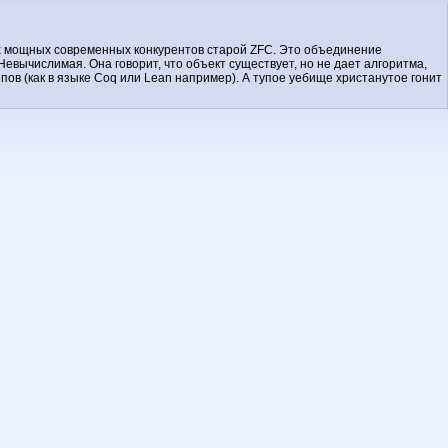
ых мощных современных конкурентов старой ZFC. Это объединение
евычислимая. Она говорит, что объект существует, но не дает алгоритма,
пов (как в языке Coq или Lean например). А тупое уебище христанутое гонит