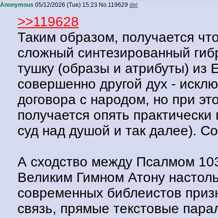
Anonymous
05/12/2026 (Tue) 15:23
No.
119629
del
>>119628
Таким образом, получается что
сложный синтезированный гибр
тушку (образы и атрибуты) из 
совершенно другой дух - искл
договора с народом, но при эт
получается опять практически 
суд над душой и так далее). 
А сходство между Псалмом 103
Великим Гимном Атону настоль
современных библеистов приз
связь, прямые текстовые парал