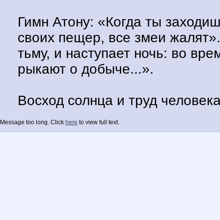
Гимн Атону: «Когда ты заходишь
своих пещер, все змеи жалят»
тьму, и наступает ночь: во вр
рыкают о добыче...».
Восход солнца и труд человека
Message too long. Click
here
to view full text.
Гимн Атону: «С восходом твоим.
люди омывают тела, надевают 
Псалом 103:22-23: «Восходит со
логовища; выходит человек на 
вечера».