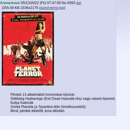
Anonymous
05/13/2022 (Fri) 07:47:00
No.
4563
del
(
355.09 KB
1536x2175
planet-terror.jpg
)
Péntek 13 alkalmából horrorokat nézünk.
Sötétség Hadserege (Evil Dead második rész vagy valami ilyesmi)
Kutya Katonák
Zombi Planéta (a Tarantino-féle Grindhouseból).
Most, péntek délelőtt, kora délután.