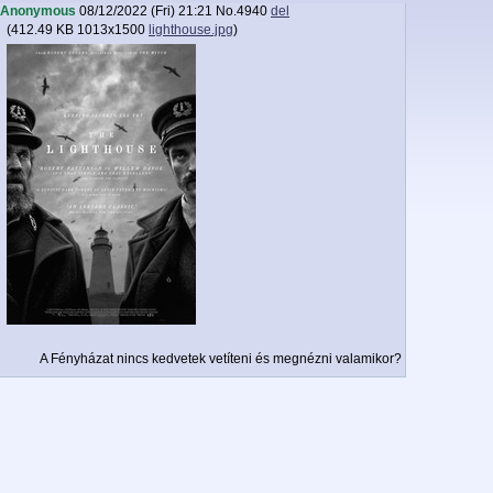
Anonymous
08/12/2022 (Fri) 21:21
No.
4940
del
(
412.49 KB
1013x1500
lighthouse.jpg
)
A Fényházat nincs kedvetek vetíteni és megnézni valamikor?