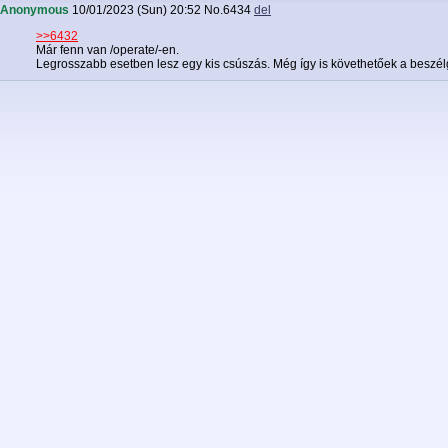
Anonymous
10/01/2023 (Sun) 20:52
No.
6434
del
>>6432
Már fenn van /operate/-en.
Legrosszabb esetben lesz egy kis csúszás. Még így is követhetőek a beszél