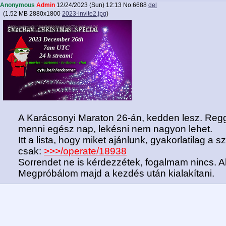
Anonymous
Admin
12/24/2023 (Sun) 12:13
No.
6688
del
(
1.52 MB
2880x1800
2023-invite2.jpg
)
A Karácsonyi Maraton 26-án, kedden lesz. Regg
menni egész nap, lekésni nem nagyon lehet.
Itt a lista, hogy miket ajánlunk, gyakorlatilag a
csak:
>>>/operate/18938
Sorrendet ne is kérdezzétek, fogalmam nincs. A
Megpróbálom majd a kezdés után kialakítani.