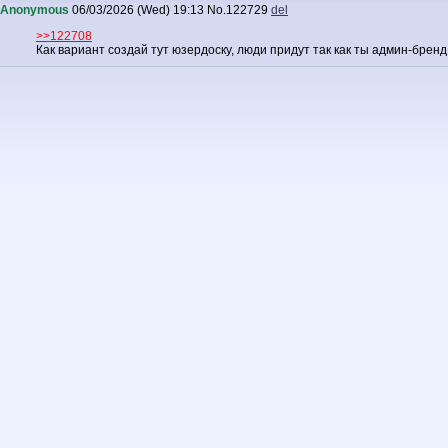
Anonymous
06/03/2026 (Wed) 19:13
No.
122729
del
>>122708
Как вариант создай тут юзердоску, люди придут так как ты админ-брен