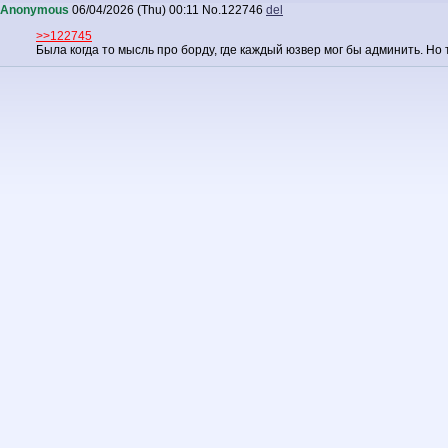
Anonymous
06/04/2026 (Thu) 00:11
No.
122746
del
>>122745
Была когда то мысль про борду, где каждый юзвер мог бы админить. Но 