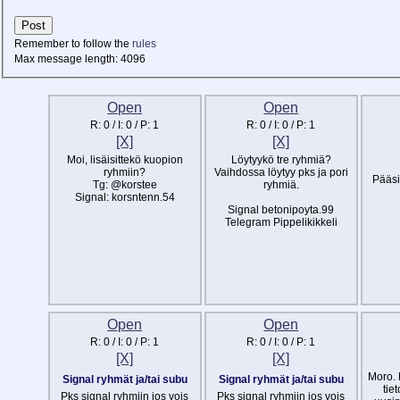
Post
Remember to follow the
rules
Max message length:
4096
Open
Open
R:
0
/ I:
0
/ P:
1
R:
0
/ I:
0
/ P:
1
[X]
[X]
Moi, lisäisittekö kuopion
Löytyykö tre ryhmiä?
ryhmiin?
Vaihdossa löytyy pks ja pori
Pääsi
Tg: @korstee
ryhmiä.
Signal: korsntenn.54
Signal betonipoyta.99
Telegram Pippelikikkeli
Open
Open
R:
0
/ I:
0
/ P:
1
R:
0
/ I:
0
/ P:
1
[X]
[X]
Moro. 
Signal ryhmät ja/tai subu
Signal ryhmät ja/tai subu
tiet
Pks signal ryhmiin jos vois
Pks signal ryhmiin jos vois