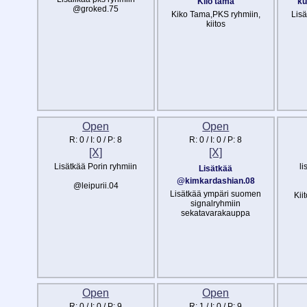
Kilo tama
ku
@groked.75
Kiko Tama,PKS ryhmiin,
Lisä
kiitos
Open
Open
R:
0
/ I:
0
/ P:
8
R:
0
/ I:
0
/ P:
8
[X]
[X]
Lisätkää Porin ryhmiin
li
Lisätkää
@kimkardashian.08
@leipurii.04
Lisätkää ympäri suomen
Kii
signalryhmiin
sekatavarakauppa
Open
Open
R:
0
/ I:
0
/ P:
9
R:
1
/ I:
0
/ P:
9