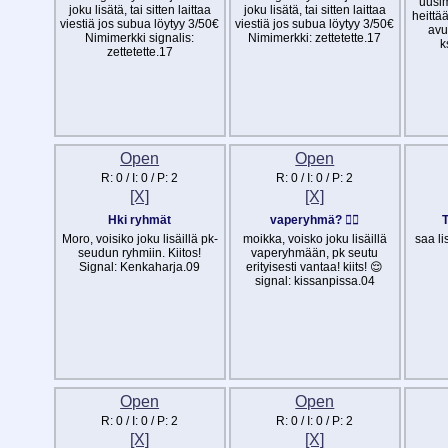
uusim
joku lisätä, tai sitten laittaa
joku lisätä, tai sitten laittaa
heittä
viestiä jos subua löytyy 3/50€
viestiä jos subua löytyy 3/50€
avu
Nimimerkki signalis:
Nimimerkki: zettetette.17
k
zettetette.17
Open
Open
R:
0
/ I:
0
/ P:
2
R:
0
/ I:
0
/ P:
2
[X]
[X]
Hki ryhmät
vaperyhmä? 🙂‍↕️
T
Moro, voisiko joku lisäillä pk-
moikka, voisko joku lisäillä
saa li
seudun ryhmiin. Kiitos!
vaperyhmään, pk seutu
Signal: Kenkaharja.09
erityisesti vantaa! kiits! 😌
signal: kissanpissa.04
Open
Open
R:
0
/ I:
0
/ P:
2
R:
0
/ I:
0
/ P:
2
[X]
[X]