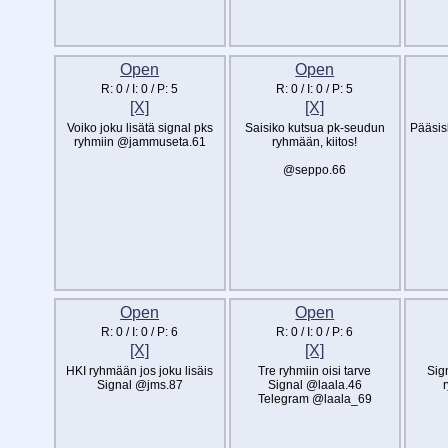
Open
Open
R:
0
/ I:
0
/ P:
5
R:
0
/ I:
0
/ P:
5
[X]
[X]
Voiko joku lisätä signal pks
Saisiko kutsua pk-seudun
Pääsis
ryhmiin @jammuseta.61
ryhmään, kiitos!
@seppo.66
Open
Open
R:
0
/ I:
0
/ P:
6
R:
0
/ I:
0
/ P:
6
[X]
[X]
HKI ryhmään jos joku lisäis
Tre ryhmiin oisi tarve
Sig
Signal @jms.87
Signal @laala.46
r
Telegram @laala_69