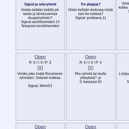
Vois
Signal ja teleryhmiä
Tre plugeja?
kukka 
Voisko ketään lisäillä pk-
Oisko kellään tiedossa mistä
seutu ja länsiuusimaa
sais tre kukkaa?
douppiryhmiin?
Signal: porkkana.11
Signal:seniilihamsteri.15
Telegram:seniilihamsteri
Open
Open
R:
0
/ I:
0
/ P:
3
R:
0
/ I:
0
/ P:
3
[X]
[X]
Voisko joku lisätä Rovaniemi-
Pks ryhmiä tai muita
Löytyy
ryhmään!. Ostaisin kukkaa.
yhteyksiä? 🤝
S: karpaasi.91
S
Signal: Minni01
Open
Open