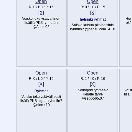
Open
Open
R:
0
/ I:
0
/ P:
15
R:
0
/ I:
0
/ P:
15
[X]
[X]
Voisko joku ystävällinen
Hei 
helsinki ryhmät
lisäillä PKS ryhmään
pk/
Saisko kutsua pks/helsinki
@Anak.08
ryhmiin? @pepsi_cola14.18
Open
Open
R:
0
/ I:
0
/ P:
16
R:
1
/ I:
0
/ P:
16
[X]
[X]
Seinäjoki ryhmää?
Voisi
Ryhmät
Kelalle tarve
lisäi
Voisko joku ystävällisesti
@seppo65.07
lisätä PKS signal ryhmiin?
@nicce.10