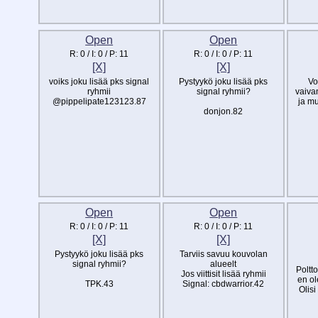
Open
Open
R:
0
/ I:
0
/ P:
11
R:
0
/ I:
0
/ P:
11
[X]
[X]
voiks joku lisää pks signal
Pystyykö joku lisää pks
Vo
ryhmii
signal ryhmii?
vaiva
@pippelipate123123.87
ja m
donjon.82
Open
Open
R:
0
/ I:
0
/ P:
11
R:
0
/ I:
0
/ P:
11
[X]
[X]
Pystyykö joku lisää pks
Tarviis savuu kouvolan
signal ryhmii?
alueelt
Poltt
Jos viittisit lisää ryhmii
en o
TPK.43
Signal: cbdwarrior.42
Olisi