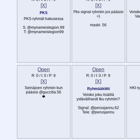
[X]
[X]
Pks signal ryhmiin jos pääsisi
Voisik
PKS
=)
Va
PKS-ryhmät hakusessa
masbi .56
S: @mynameislegion.99
T: @mynameislegion99
Open
Open
R:
0
/ I:
0
/ P:
9
R:
0
/ I:
0
/ P:
9
[X]
[X]
Seinäjoen ryhmiin kun
HKI ry
Ryhmääkiitti
pääsisi @guccilla.56
Voisko joku lisäillä
🍁
ystävällisesti tku-ryhmiin?
Signal: @perusjannu.62
Tele: @perusjannu