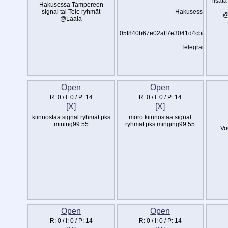
lisät
Hakusessa Tampereen
signal tai Tele ryhmät
Hakusessa pääasia
@
@Laala
Si
05f840b67e02aff7e3041d4cb8dc21d2
Telegram: @Muk
Open
Open
R:
0
/ I:
0
/ P:
14
R:
0
/ I:
0
/ P:
14
[X]
[X]
kiinnostaa signal ryhmät pks
moro kiinnostaa signal
mining99.55
ryhmät pks minging99.55
Vo
Open
Open
R:
0
/ I:
0
/ P:
14
R:
0
/ I:
0
/ P:
14