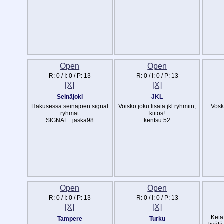
Open
Open
R:
0
/ I:
0
/ P:
13
R:
0
/ I:
0
/ P:
13
[X]
[X]
Seinäjoki
JKL
Hakusessa seinäjoen signal
Voisko joku lisätä jkl ryhmiin,
Vosk
ryhmät
kiitos!
SIGNAL : jaska98
kentsu.52
Open
Open
R:
0
/ I:
0
/ P:
13
R:
0
/ I:
0
/ P:
13
[X]
[X]
Ketä 
Tampere
Turku