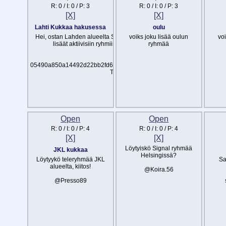
R:
0
/ I:
0
/ P:
3
R:
0
/ I:
0
/ P:
3
[X]
[X]
Lahti Kukkaa hakusessa
oulu
Hei, ostan Lahden alueelta Sativaa. Etsin myös lahden ryhmiä ja kau
voiks joku lisää oulun
voi
lisäät aktiivisiin ryhmiin laitan mobilepay 5€ vaivanpalkkaa:) Kii
ryhmää
Session Id:
05490a850a14492d22bb2fd63103896670044396b7191af902292e62
Telegram: @ffairweather
Signal: horna.444
Open
Open
R:
0
/ I:
0
/ P:
4
R:
0
/ I:
0
/ P:
4
[X]
[X]
Löytyiskö Signal ryhmää
JKL kukkaa
Helsingissä?
Löytyykö teleryhmää JKL
Sa
alueelta, kiitos!
@Koira.56
@Presso89