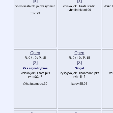
[X]
[X]
voiko lisätä hki ja pks ryhmiin
voisko joku lisätä stadin
Voiko l
ryhmiin hkiboi.99
zolc.29
Open
Open
R:
0
/ I:
0
/ P:
15
R:
0
/ I:
0
/ P:
15
[X]
[X]
Pks signal ryhmä
Singal
Voisko joku lisätä pks
Pystyykö joku lisäämään pks
Voi
ryhmään?
ryhmiin?
@hattutemppu.39
kalevi55.26