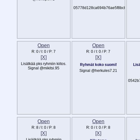
Se
05778d128ca694b76ae5f8bcf98c07fe
Open
Open
R:
0
/ I:
0
/ P:
7
R:
0
/ I:
0
/ P:
7
[X]
[X]
Lisätkää pks ryhmiin kiitos.
Ryhmät koko suomi!
Lis
Signal @mikitsi.95
Signal @herkules7.21
0542b
Open
Open
R:
8
/ I:
0
/ P:
8
R:
0
/ I:
0
/ P:
8
[X]
[X]
Lisäilkää pks ryhmiin