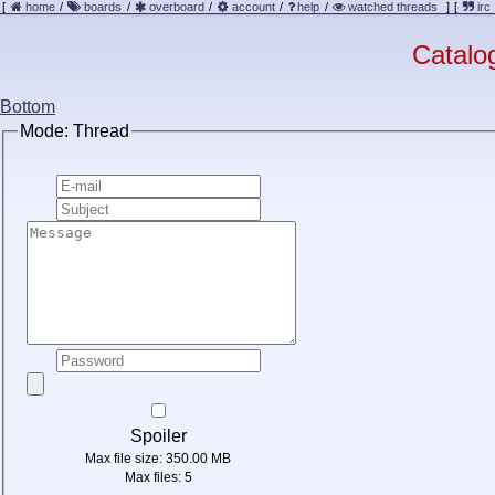
[
home
/
boards
/
overboard
/
account
/
help
/
watched threads
]
[
irc
Catalo
Bottom
Mode: Thread
Spoiler
Max file size:
350.00 MB
Max files:
5