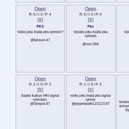
Open
Open
R:
0
/ I:
0
/ P:
4
R:
0
/ I:
0
/ P:
4
[X]
[X]
PKS
Pks
Voiks joku lisätä pks-ryhmiin?
Voisiks joku lisätä pka
Voi
ryhmiin
@talviuni.47
@ooo.568
Open
Open
R:
2
/ I:
0
/ P:
5
R:
1
/ I:
0
/ P:
5
[X]
[X]
Saako kutsun HKI signal
voiks joku lisää pks signal
ryhmään.
ryhmii
Voisko 
@Seepra.67
@pippelipate123123.87
annan
Si