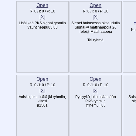
Open
Open
R:
0
/ I:
0
/ P:
10
R:
0
/ I:
0
/ P:
10
[X]
[X]
Lisäilkää PKS signal ryhmiin
Sienet hakusessa pkseudulla
T
Vauhtiheppu83.83
Signal@ mattihaapoja.26
Ku
Tele@ Mattihaapoja
Tai ryhmä
Open
Open
R:
0
/ I:
0
/ P:
10
R:
0
/ I:
0
/ P:
10
[X]
[X]
Voisko joku lisätä jkl ryhmiin,
Pystyykö joku lisäämään
Sais
kiitos!
PKS ryhmiin
si
jr2501
@hemuli.88