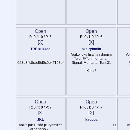
Open
Open
R:
0
/ I:
0
/ P:
6
R:
0
/ I:
0
/ P:
6
[X]
[X]
TRE kukkaa
pks ryhmiin
Voiko joku lisäillä ryhmiim
@akuutti.67
Vo
Tele: @Tonimontanan
053a3ffc8cbd6d0c0e4ff193b4d1026560932c788de504dd74e271c473
Signal: MontananToni.31
Kiitos!
Open
Open
R:
0
/ I:
0
/ P:
7
R:
0
/ I:
0
/ P:
7
[X]
[X]
JKL
kauppa
Voiks joku lisää jkl ryhmii??
Lisätkääs
Vo
@nenepo.71
Signal: 