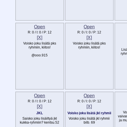
Open
Open
R:
0
/ I:
0
/ P:
12
R:
0
/ I:
0
/ P:
12
[X]
[X]
Voisko joku lisätä pks
Voisko joku lisätä pks
ryhmiin, kiitos!
ryhmiin, kiitos!
Lis
ryhm
@ooo.915
Open
Open
R:
0
/ I:
0
/ P:
12
R:
0
/ I:
0
/ P:
12
[X]
[X]
Vo
JKL
Voisko joku lisätä jkl ryhmii
vaiva
Saisko joku lisäiltyä jkl
Voisko joku lisätä jkl ryhmii
ja m
kukka-ryhmiin? kentsu.52
bilb. 69