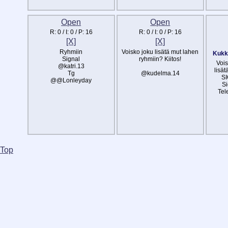
Open
Open
R:
0
/ I:
0
/ P:
16
R:
0
/ I:
0
/ P:
16
[X]
[X]
Ryhmiin
Voisko joku lisätä mut lahen
Kukka
Signal
ryhmiin? Kiitos!
Vois
@katri.13
lisä
Tg
@kudelma.14
S
@@Lonleyday
Si
Tel
Top