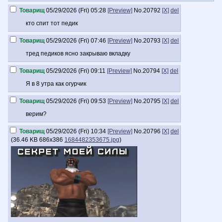
Товарищ
05/29/2026 (Fri) 05:28
[Preview]
No.
20792
[X]
del
кто спит тот педик
Товарищ
05/29/2026 (Fri) 07:46
[Preview]
No.
20793
[X]
del
тред педиков ясно закрываю вкладку
Товарищ
05/29/2026 (Fri) 09:11
[Preview]
No.
20794
[X]
del
Я в 8 утра как огурчик
Товарищ
05/29/2026 (Fri) 09:53
[Preview]
No.
20795
[X]
del
верим?
Товарищ
05/29/2026 (Fri) 10:34
[Preview]
No.
20796
[X]
del
(
36.46 KB
686x386
1684482353675.jpg
)