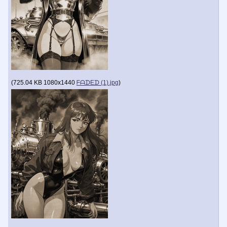
(
725.04 KB
1080x1440
ᖴᗩᗪEᗪ (1).jpg
)