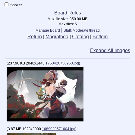
Spoiler
Board Rules
Max file size:
350.00 MB
Max files:
5
|
Manage Board
Staff: Moderate thread
Return
|
Magrathea
|
Catalog
|
Bottom
Expand All Images
(
237.96 KB
2048x1448
1753426750963.jpg
)
(
3.87 MB
1923x3000
1689929571604.jpg
)