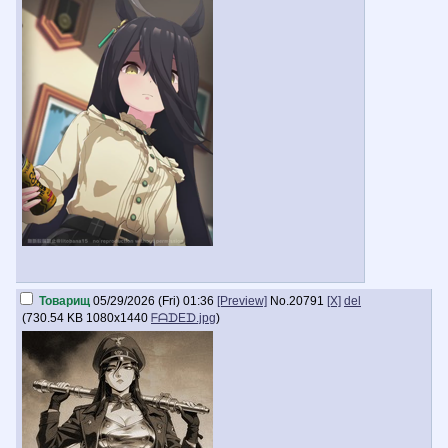
Товарищ
05/29/2026 (Fri) 01:36
[Preview]
No.
20791
[X]
del
(
730.54 KB
1080x1440
ᖴᗩᗪEᗪ.jpg
)