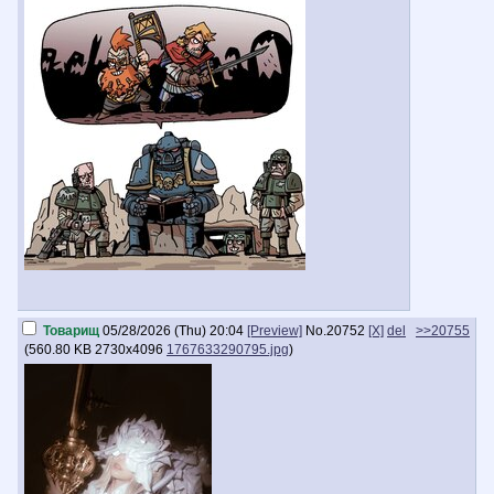
Товарищ
05/28/2026 (Thu) 20:04
[Preview]
No.
20752
[X]
del
>>20755
(
560.80 KB
2730x4096
1767633290795.jpg
)