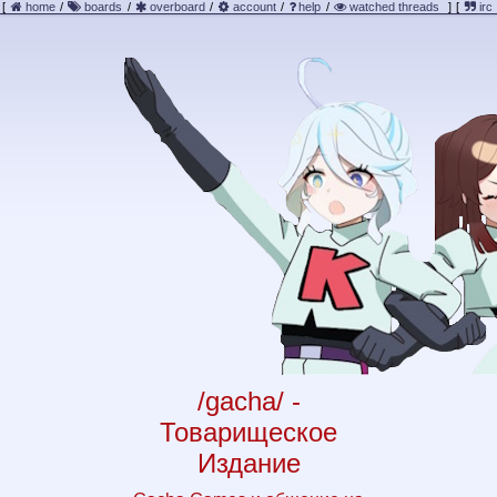
[
home
/
boards
/
overboard
/
account
/
help
/
watched threads
]
[
irc
/gacha/ -
Товарищеское
Издание