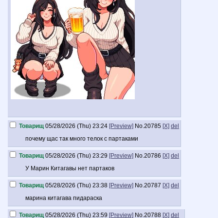
Товарищ
05/28/2026 (Thu) 23:24
[Preview]
No.
20785
[X]
del
почему щас так много телок с партаками
Товарищ
05/28/2026 (Thu) 23:29
[Preview]
No.
20786
[X]
del
У Марин Китагавы нет партаков
Товарищ
05/28/2026 (Thu) 23:38
[Preview]
No.
20787
[X]
del
марина китагава пидараска
Товарищ
05/28/2026 (Thu) 23:59
[Preview]
No.
20788
[X]
del