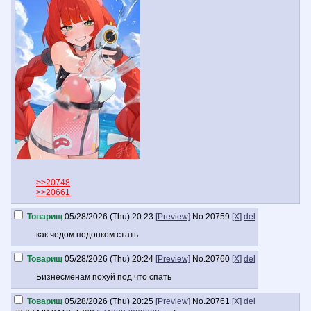
>>20748
>>20661
Товарищ
05/28/2026 (Thu) 20:23
[Preview]
No.
20759
[X]
del
как чедом подонком стать
Товарищ
05/28/2026 (Thu) 20:24
[Preview]
No.
20760
[X]
del
Бизнесменам похуй под что спать
Товарищ
05/28/2026 (Thu) 20:25
[Preview]
No.
20761
[X]
del