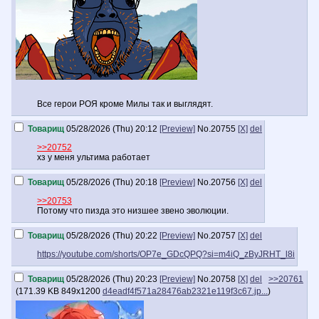
Все герои РОЯ кроме Милы так и выглядят.
Товарищ
05/28/2026 (Thu) 20:12
[Preview]
No.
20755
[X]
del
>>20752
хз у меня ультима работает
Товарищ
05/28/2026 (Thu) 20:18
[Preview]
No.
20756
[X]
del
>>20753
Потому что пизда это низшее звено эволюции.
Товарищ
05/28/2026 (Thu) 20:22
[Preview]
No.
20757
[X]
del
https://youtube.com/shorts/OP7e_GDcQPQ?si=m4iQ_zByJRHT_l8i
Товарищ
05/28/2026 (Thu) 20:23
[Preview]
No.
20758
[X]
del
>>20761
(
171.39 KB
849x1200
d4eadf4f571a28476ab2321e119f3c67.jp...
)