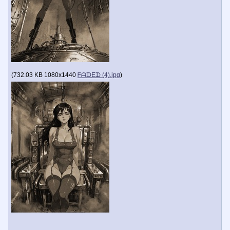
(
732.03 KB
1080x1440
ᖴᗩᗪEᗪ (4).jpg
)