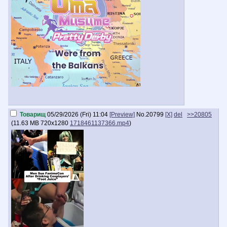
Товарищ
05/29/2026 (Fri) 11:04
[Preview]
No.
20799
[X]
del
>>20805
(
11.63 MB
720x1280
1718461137366.mp4
)