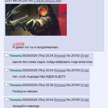
(
2.67 MB
3412x1760
1749387993202.jpg
)
>>20758
Я думал это ты и продублировал..
Товарищ
05/28/2026 (Thu) 20:34
[Preview]
No.
20762
[X]
del
кароче без огижа седня, пойду кайфовать тогда всем пока
Товарищ
05/28/2026 (Thu) 20:34
[Preview]
No.
20763
[X]
del
Нет, стой, подожди! МЫ ИДЕМ В ДОТУ
Товарищ
05/28/2026 (Thu) 20:36
[Preview]
No.
20764
[X]
del
Развод на эмоции
Товарищ
05/28/2026 (Thu) 20:44
[Preview]
No.
20765
[X]
del
прощайте навсегда