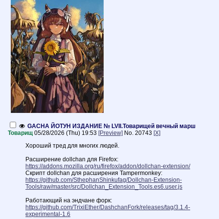
GACHA ЙОТУН ИЗДАНИЕ № LVII.Товарищей вечный марш
Товарищ
05/28/2026 (Thu) 19:53
[Preview]
No.
20743
[X]
Хороший тред для многих людей.
Расширение dollchan для Firefox:
https://addons.mozilla.org/ru/firefox/addon/dollchan-extension/
Скрипт dollchan для расширения Tampermonkey:
https://github.com/SthephanShinkufag/Dollchan-Extension-
Tools/raw/master/src/Dollchan_Extension_Tools.es6.user.js
Работающий на эндчане форк:
https://github.com/TrixiEther/DashchanFork/releases/tag/3.1.4-
experimental-1.6