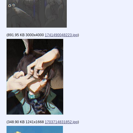
(
891.95 KB
3000x4000
1741490048223.jpg
)
(
348.90 KB
1241x1668
1703714831852.jpg
)