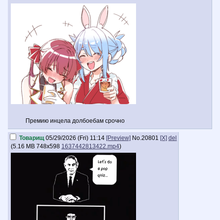
Премию инцела долбоебам срочно
Товарищ
05/29/2026 (Fri) 11:14
[Preview]
No.
20801
[X]
del
(
5.16 MB
748x598
1637442813422.mp4
)