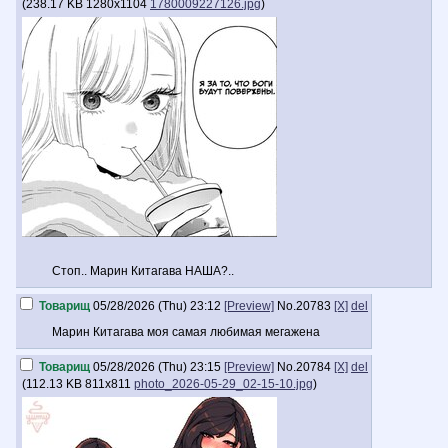
(
238.17 KB
1280x1104
1780009227126.jpg
)
Стоп.. Марин Китагава НАША?..
Товарищ
05/28/2026 (Thu) 23:12
[Preview]
No.
20783
[X]
del
Марин Китагава моя самая любимая мегажена
Товарищ
05/28/2026 (Thu) 23:15
[Preview]
No.
20784
[X]
del
(
112.13 KB
811x811
photo_2026-05-29_02-15-10.jpg
)