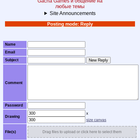
Gacha Games и общение на
любые темы
Site Announcements
Posting mode: Reply
Name
Email
Subject
New Reply
Comment
Password
x
Drawing
size canvas
File(s)
Drag files to upload or click here to select them