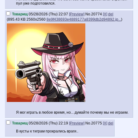
пул уже подготовился.
Товарищ
05/28/2026 (Thu) 22:07
[Preview]
No.
20774
[X]
del
(
895.43 KB
2560x2560
8e9f438693e4889177a8399db2d94892.jp...
)
Я мог играть в любое время, но... думайте почему мы не играем.
Товарищ
05/28/2026 (Thu) 22:19
[Preview]
No.
20775
[X]
del
В кусты к тиграм прокрались враги..