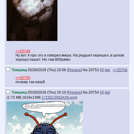
>>20749
Ну вот я про это и говорил вчера. На редшил перешел, в целом
хорошо пашет. Но там 800р/мес
Товарищ
05/28/2026 (Thu) 20:06
[Preview]
No.
20753
[X]
del
>>20756
>>20750
почему так нахуй
Товарищ
05/28/2026 (Thu) 20:10
[Preview]
No.
20754
[X]
del
(
1.72 MB
1616x1398
1715013563426.png
)