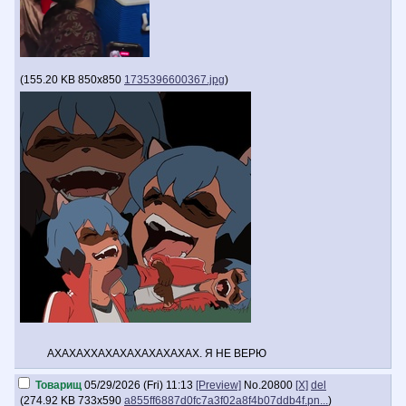
(
155.20 KB
850x850
1735396600367.jpg
)
АХАХАХХАХАХАХАХАХАХАХ. Я НЕ ВЕРЮ
Товарищ
05/29/2026 (Fri) 11:13
[Preview]
No.
20800
[X]
del
(
274.92 KB
733x590
a855ff6887d0fc7a3f02a8f4b07ddb4f.pn...
)