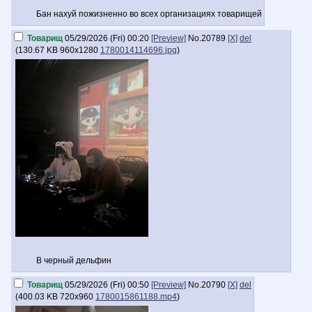
Бан нахуй пожизненно во всех организациях товарищей
Товарищ
05/29/2026 (Fri) 00:20
[Preview]
No.
20789
[X]
del
(
130.67 KB
960x1280
1780014114696.jpg
)
В черный дельфин
Товарищ
05/29/2026 (Fri) 00:50
[Preview]
No.
20790
[X]
del
(
400.03 KB
720x960
1780015861188.mp4
)