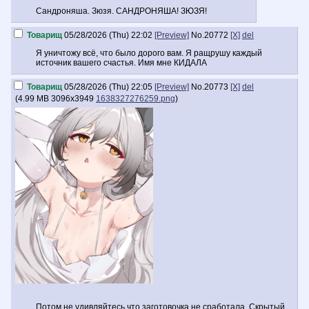
Сандроняша. Зюзя. САНДРОНЯША! ЗЮЗЯ!
Товарищ
05/28/2026 (Thu) 22:02
[Preview]
No.
20772
[X]
del
Я уничтожу всё, что было дорого вам. Я ращрушу каждый
источник вашего счастья. Имя мне КИДАЛА
Товарищ
05/28/2026 (Thu) 22:05
[Preview]
No.
20773
[X]
del
(
4.99 MB
3096x3949
1638327276259.png
)
Потом не удивляйтесь что заготовочка не сработала. Скрытый