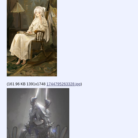
(
161.96 KB
1391x1748
1744795263328.jpg
)