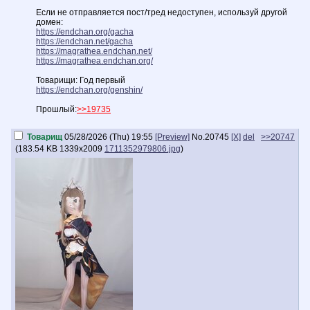
Если не отправляется пост/тред недоступен, используй другой
домен:
https://endchan.org/gacha
https://endchan.net/gacha
https://magrathea.endchan.net/
https://magrathea.endchan.org/
Товарищи: Год первый
https://endchan.org/genshin/
Прошлый:
>>19735
Товарищ
05/28/2026 (Thu) 19:55
[Preview]
No.
20745
[X]
del
>>20747
(
183.54 KB
1339x2009
1711352979806.jpg
)