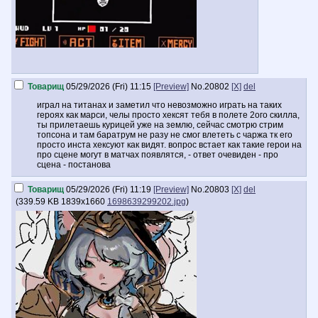
Товарищ
05/29/2026 (Fri) 11:15
[Preview]
No.
20802
[X]
del
играл на титанах и заметил что невозможно играть на таких
героях как марси, челы просто хексят тебя в полете 2ого скилла,
ты прилетаешь курицей уже на землю, сейчас смотрю стрим
топсона и там баратрум не разу не смог влететь с чаржа тк его
просто инста хексуют как видят. вопрос встает как такие герои на
про сцене могут в матчах появлятся, - ответ очевиден - про
сцена - постанова
Товарищ
05/29/2026 (Fri) 11:19
[Preview]
No.
20803
[X]
del
(
339.59 KB
1839x1660
1698639299202.jpg
)