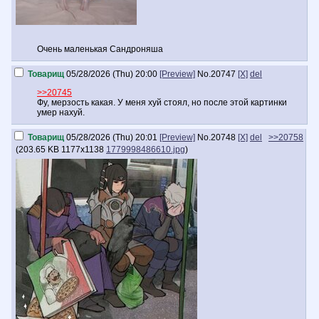
Очень маленькая Сандроняша
Товарищ
05/28/2026 (Thu) 20:00
[Preview]
No.
20747
[X]
del
>>20745
Фу, мерзость какая. У меня хуй стоял, но после этой картинки
умер нахуй.
Товарищ
05/28/2026 (Thu) 20:01
[Preview]
No.
20748
[X]
del
>>20758
(
203.65 KB
1177x1138
1779998486610.jpg
)