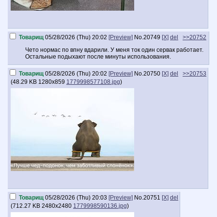
Товарищ
05/28/2026 (Thu) 20:02
[Preview]
No.
20749
[X]
del
>>20752
Чето нормас по впну вдарили. У меня ток один сервак работает.
Остальные подыхают после минуты использования.
Товарищ
05/28/2026 (Thu) 20:02
[Preview]
No.
20750
[X]
del
>>20753
(
48.29 KB
1280x859
1779998577108.jpg
)
Товарищ
05/28/2026 (Thu) 20:03
[Preview]
No.
20751
[X]
del
(
712.27 KB
2480x2480
1779998590136.jpg
)