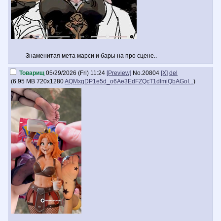
Знаменитая мета марси и бары на про сцене..
Товарищ
05/29/2026 (Fri) 11:24
[Preview]
No.
20804
[X]
del
(
6.95 MB
720x1280
AQMxgDP1e5d_o6Ae3EdFZQcT1dlmiQbAGoI...
)