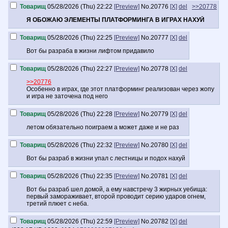
Товарищ
05/28/2026 (Thu) 22:22
[Preview]
No.
20776
[X]
del
>>20778
Я ОБОЖАЮ ЭЛЕМЕНТЫ ПЛАТФОРМИНГА В ИГРАХ НАХУЙ
Товарищ
05/28/2026 (Thu) 22:25
[Preview]
No.
20777
[X]
del
Вот бы разраба в жизни лифтом придавило
Товарищ
05/28/2026 (Thu) 22:27
[Preview]
No.
20778
[X]
del
>>20776
Особенно в играх, где этот платформинг реализован через жопу
и игра не заточена под него
Товарищ
05/28/2026 (Thu) 22:28
[Preview]
No.
20779
[X]
del
летом обязательно поиграем а может даже и не раз
Товарищ
05/28/2026 (Thu) 22:32
[Preview]
No.
20780
[X]
del
Вот бы разраб в жизни упал с лестницы и подох нахуй
Товарищ
05/28/2026 (Thu) 22:35
[Preview]
No.
20781
[X]
del
Вот бы разраб шел домой, а ему навстречу 3 жирных уебища:
первый замораживает, второй проводит серию ударов огнем,
третий плюет с неба.
Товарищ
05/28/2026 (Thu) 22:59
[Preview]
No.
20782
[X]
del