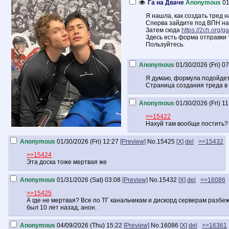
Га на Дваче
Anonymous
01
Я нашла, как создать тред н
Сперва зайдите под ВПН на 
Затем сюда
https://2ch.org/ga
Здесь есть форма отправки 
Пользуйтесь.
Anonymous
01/30/2026 (Fri) 0
Я думаю, формула подойдет 
Страница создания треда в
Anonymous
01/30/2026 (Fri) 11
>>15422
Нахуй там вообще постить? 
Anonymous
01/30/2026 (Fri) 12:27
[Preview]
No.
15425
[X]
del
>>15432
>>15424
Эта доска тоже мертвая же
Anonymous
01/31/2026 (Sat) 03:08
[Preview]
No.
15432
[X]
del
>>16086
>>15425
А где не мертвая? Все по ТГ канальчикам и дискорд серверам разбеж
был 10 лет назад, анон.
Anonymous
04/09/2026 (Thu) 15:22
[Preview]
No.
16086
[X]
del
>>16361