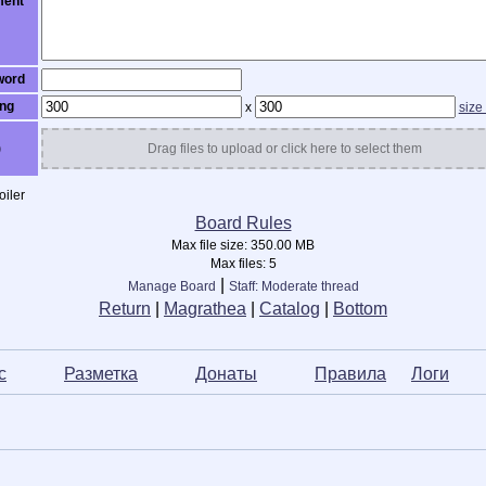
ent
word
ng
x
size
)
Drag files to upload or click here to select them
iler
Board Rules
Max file size:
350.00 MB
Max files:
5
|
Manage Board
Staff: Moderate thread
Return
|
Magrathea
|
Catalog
|
Bottom
с
ᅠ ᅠ ᅠ
Разметка
ᅠ ᅠ ᅠ
Донаты
ᅠ ᅠ ᅠ
Правила
ᅠ
Логи
ᅠ 