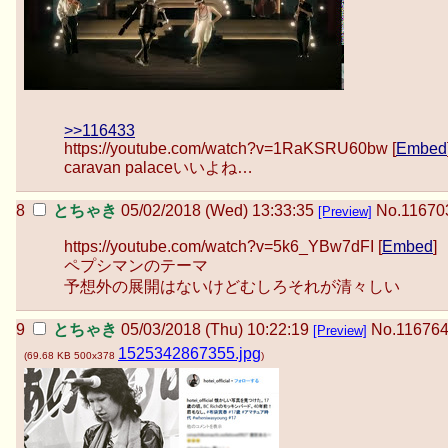
>>116433
https://youtube.com/watch?v=1RaKSRU60bw [
Embed
caravan palaceいいよね…
とちゃき
05/02/2018 (Wed) 13:33:35
No.
11670
[Preview]
https://youtube.com/watch?v=5k6_YBw7dFI [
Embed
]
ペプシマンのテーマ
予想外の展開はないけどむしろそれが清々しい
とちゃき
05/03/2018 (Thu) 10:22:19
No.
11676
[Preview]
1525342867355.jpg
(
69.68 KB
500x378
)