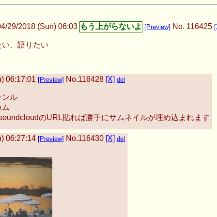
04/29/2018 (Sun) 06:03
No.
116425
[Preview]
[
たい、語りたい
) 06:17:01
No.
116428
[X]
[Preview]
del
ャンル
カム
やsoundcloudのURL貼れば勝手にサムネイルが埋め込まれます
) 06:27:14
No.
116430
[X]
[Preview]
del