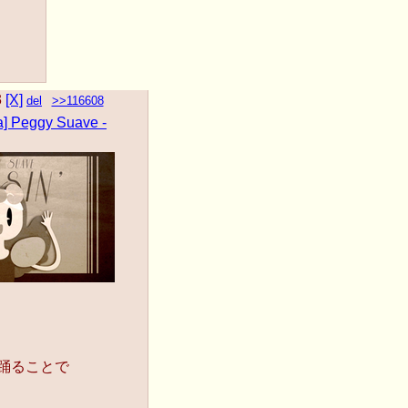
3
[X]
del
>>116608
a] Peggy Suave -
り踊ることで