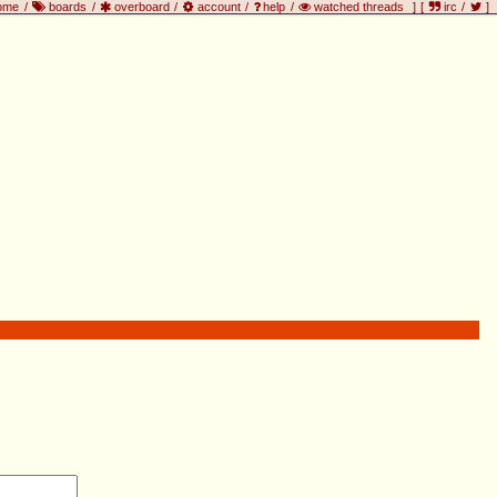
ome
/
boards
/
overboard
/
account
/
help
/
watched threads
]
[
irc
/
]