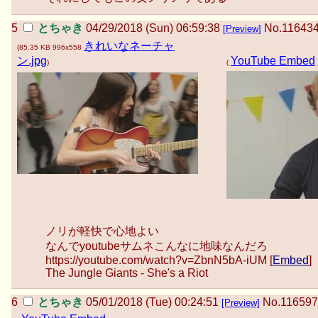
とちゃき
04/29/2018 (Sun) 06:59:38
No.
11643
[Preview]
きれいなネーチャ
(
85.35 KB
996x558
ン.jpg
YouTube Embed
)
(
ノリが軽快で心地よい
なんでyoutubeサムネこんなに地味なんだろ
https://youtube.com/watch?v=ZbnN5bA-iUM [
Embed
]
The Jungle Giants - She's a Riot
とちゃき
05/01/2018 (Tue) 00:24:51
No.
116597
[Preview]