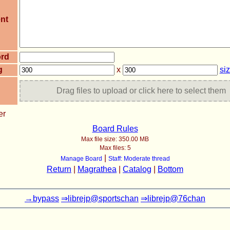
nt
rd
g
x
si
Drag files to upload or click here to select them
er
Board Rules
Max file size:
350.00 MB
Max files:
5
|
Manage Board
Staff: Moderate thread
Return
|
Magrathea
|
Catalog
|
Bottom
→bypass
⇒librejp@sportschan
⇒librejp@76chan