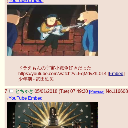
YouTube Embed
(
)
ドラえもんの宇宙小戦争好きだった
https://youtube.com/watch?v=EqMdvZtL014 [
Embed
]
少年期 - 武田鉄矢
とちゃき
05/01/2018 (Tue) 07:49:30
No.
116608
[Preview]
YouTube Embed
(
)