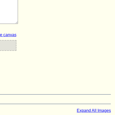
ze canvas
Expand All Images