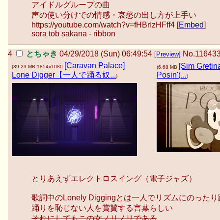
アイドルグループの曲
声の使い分けでの情感・哀愁の出し方が上手い
https://youtube.com/watch?v=fHBrIzHFff4 [
Embed
]
sora tob sakana - ribbon
とちゃき
04/29/2018 (Sun) 06:49:54
No.
11643
[Preview]
[Caravan Palace]
[Sim Gretin
(
39.23 MB
1854x1080
(
6.68 MB
Lone Digger【一人で踊る奴...
Posin'(...
)
)
とりあえずエレクトロスイング（電子ジャズ）
歌詞中のLonely Diggingとは一人でリズムにのった
踊りを恥じない人を賞賛する言葉らしい
それにしてもこの女ノリノリである