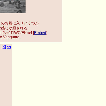
レのお気に入りいくつか
な感じが癒される
tch?v=1FIWGfEKru4 [
Embed
]
io Vanguard
2
[X]
del