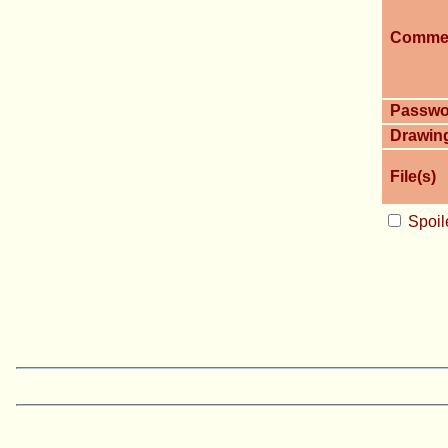
Comme
Passwo
Drawin
File(s)
Spoil