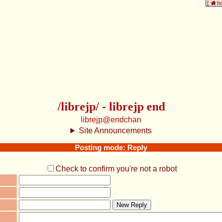
[
h
/librejp/ - librejp end
librejp@endchan
Site Announcements
Posting mode: Reply
Check to confirm you're not a robot
New Reply