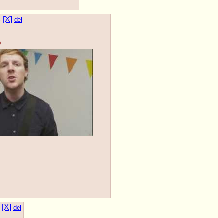
4
[X]
del
)
[X]
del