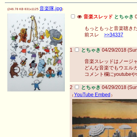
音楽隊.jpg
(
246.78 KB
831x1125
)
音楽スレッド
とちゃき
もっともっと音楽聴き
前スレ
>>34337
とちゃき
04/29/2018 (Sun
音楽スレッドはノージ
どんな音楽でもウエル
コメント欄にyoutube
とちゃき
04/29/2018 (Sun
YouTube Embed
(
)