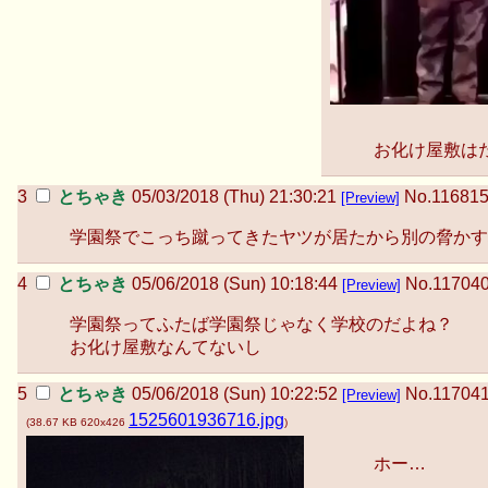
お化け屋敷は
とちゃき
05/03/2018 (Thu) 21:30:21
No.
11681
[Preview]
学園祭でこっち蹴ってきたヤツが居たから別の脅かす
とちゃき
05/06/2018 (Sun) 10:18:44
No.
11704
[Preview]
学園祭ってふたば学園祭じゃなく学校のだよね？
お化け屋敷なんてないし
とちゃき
05/06/2018 (Sun) 10:22:52
No.
11704
[Preview]
1525601936716.jpg
(
38.67 KB
620x426
)
ホー…