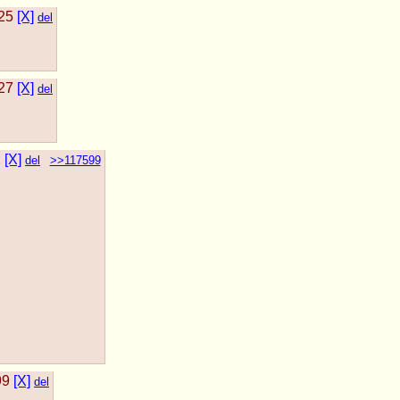
25
[X]
del
27
[X]
del
2
[X]
del
>>117599
99
[X]
del