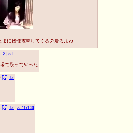
たまに物理攻撃してくるの居るよね
5
[X]
del
場で殴ってやった
0
[X]
del
1
[X]
del
>>117136