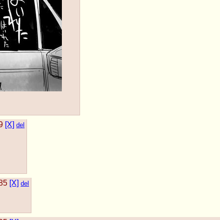
9
[X]
del
85
[X]
del