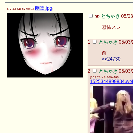
幽霊.jpg
(
77.43 KB
577x492
)
とちゃき
05/03
恐怖スレ
とちゃき
05/03/
前
>>24730
とちゃき
05/03/
(
603.26 KB
460x460
1525344899834.w