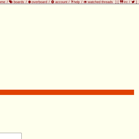
ome
/
boards
/
overboard
/
account
/
help
/
watched threads
]
[
irc
/
]