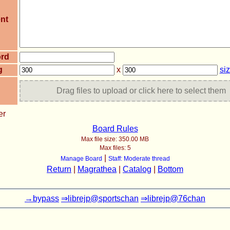
nt
rd
g
x
si
Drag files to upload or click here to select them
er
Board Rules
Max file size:
350.00 MB
Max files:
5
|
Manage Board
Staff: Moderate thread
Return
|
Magrathea
|
Catalog
|
Bottom
→bypass
⇒librejp@sportschan
⇒librejp@76chan