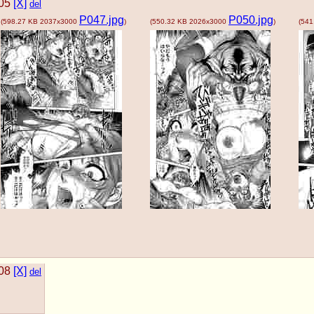
05
[X]
del
P047.jpg
P050.jpg
(
598.27 KB
2037x3000
)
(
550.32 KB
2026x3000
)
(
541
08
[X]
del