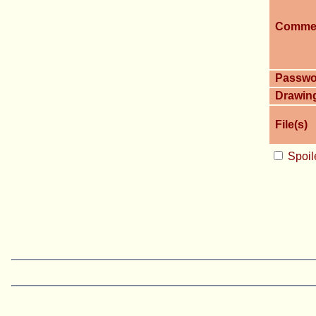
Comme
Passwo
Drawin
File(s)
Spoil