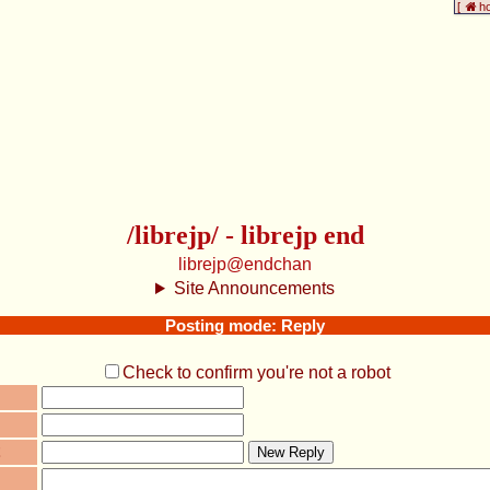
[
h
/librejp/ - librejp end
librejp@endchan
Site Announcements
Posting mode: Reply
Check to confirm you're not a robot
New Reply