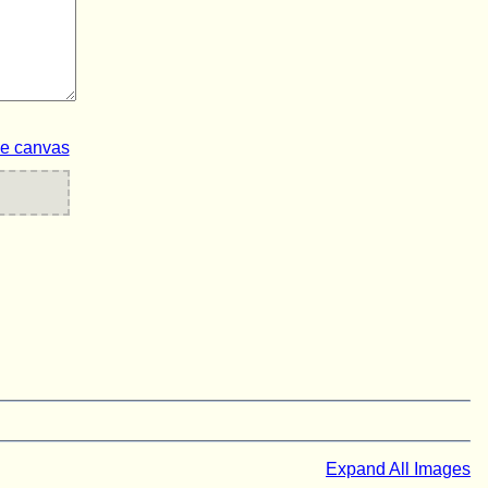
ze canvas
Expand All Images