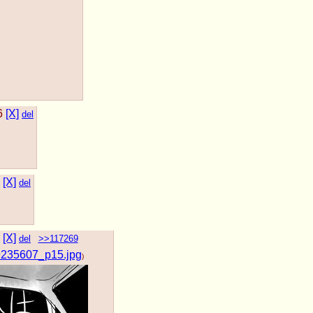
6
[X]
del
[X]
del
[X]
del
>>117269
235607_p15.jpg
)