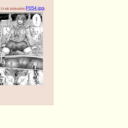
P054.jpg
.72 KB
2026x3000
)