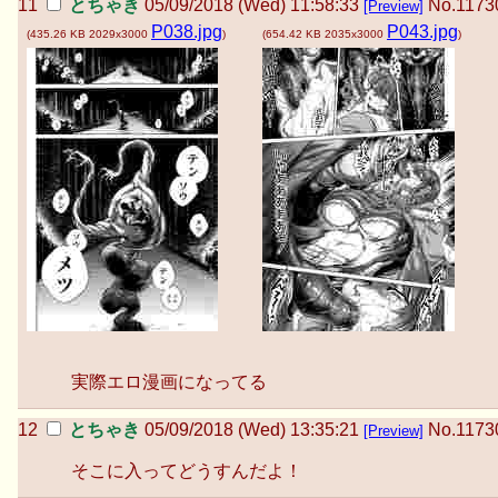
とちゃき
05/09/2018 (Wed) 11:58:33
No.
1173
[Preview]
P038.jpg
P043.jpg
(
435.26 KB
2029x3000
)
(
654.42 KB
2035x3000
)
実際エロ漫画になってる
とちゃき
05/09/2018 (Wed) 13:35:21
No.
1173
[Preview]
そこに入ってどうすんだよ！