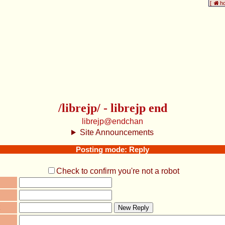
[
h
/librejp/ - librejp end
librejp@endchan
Site Announcements
Posting mode: Reply
Check to confirm you're not a robot
New Reply