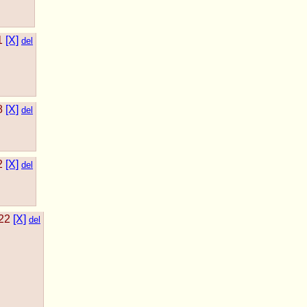
1
[X]
del
8
[X]
del
2
[X]
del
22
[X]
del