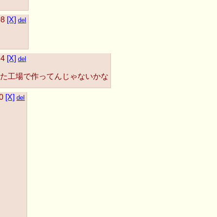
08
[X]
del
14
[X]
del
た工場で作ってんじゃないかな
0
[X]
del