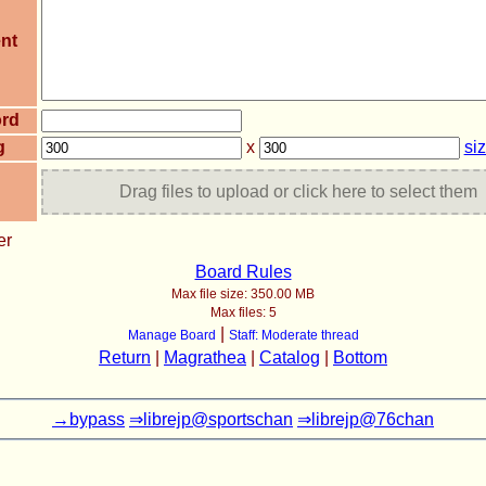
nt
rd
g
x
si
Drag files to upload or click here to select them
er
Board Rules
Max file size:
350.00 MB
Max files:
5
|
Manage Board
Staff: Moderate thread
Return
|
Magrathea
|
Catalog
|
Bottom
→bypass
⇒librejp@sportschan
⇒librejp@76chan