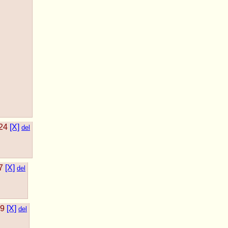
24
[X]
del
7
[X]
del
39
[X]
del