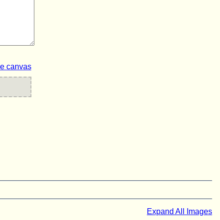
ze canvas
Expand All Images