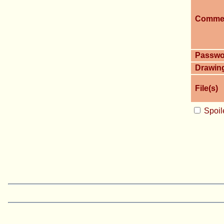
Comme
Passwo
Drawin
File(s)
Spoil