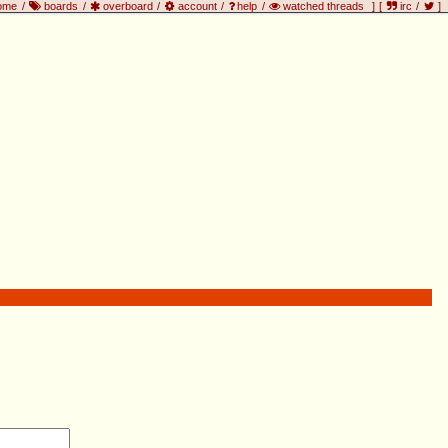
ome
/
boards
/
overboard
/
account
/
help
/
watched threads
]
[
irc
/
]