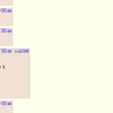
0
[X]
del
7
[X]
del
7
[X]
del
>>117098
きる
8
[X]
del