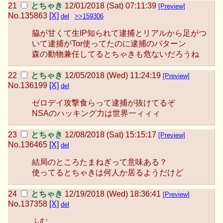
とちゃき
12/01/2018 (Sat) 07:11:39
[Preview]
No.
135863
[X]
del
>>159306
脇が甘くて生IP知られて逮捕とリアルから足がつ
いて逮捕がTor使ってたのに逮捕のパターン
森の動物兼任してるとちゃきも危ないだろうね
とちゃき
12/05/2018 (Wed) 11:24:19
[Preview]
No.
136199
[X]
del
ゼロデイ攻撃食らって逮捕が抜けてるぞ
NSAのハッキング力は世界一ィィィ
とちゃき
12/08/2018 (Sat) 15:15:17
[Preview]
No.
136465
[X]
del
結局のところたまねぎって意味ある？
使ってるとちゃきは何人か居るようだけど
とちゃき
12/19/2018 (Wed) 18:36:41
[Preview]
No.
137358
[X]
del
ふむ