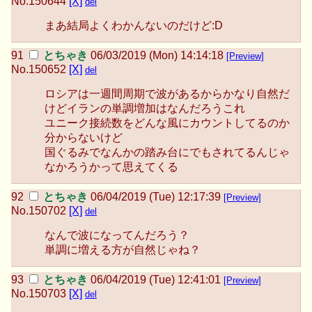
No.
150644
[X]
del
まあ結局よくわかんないのだけど:D
とちゃき
06/03/2019 (Mon) 14:14:18
[Preview]
No.
150652
[X]
del
ロシアは一週間周期で波があるからかなり自然だ
けどイランの単調増加はなんだろうこれ
ユニーク接続数をどんな風にカウントしてるのか
分からないけど
国ぐるみでなんかの踏み台にでもされてるんじゃ
なかろうかって思えてくる
とちゃき
06/04/2019 (Tue) 12:17:39
[Preview]
No.
150702
[X]
del
なんで波になってんだろう？
単調に増える方が自然じゃね？
とちゃき
06/04/2019 (Tue) 12:41:01
[Preview]
No.
150703
[X]
del