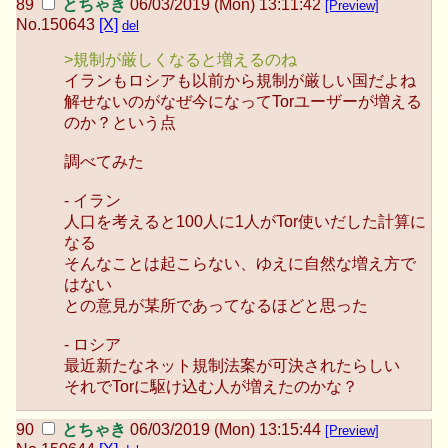
とちゃき
06/03/2019 (Mon) 13:11:42
[Preview]
No.
150643
[X]
del
>規制が厳しくなると増えるのね
イランもロシアも以前から規制が厳しい国だよね
解せないのがなぜ今になってTorユーザーが増える
のか？という点
調べてみた
- イラン
人口を考えると100人に1人がTor使いだした計算に
なる
そんなことは起こらない、ゆえに自然な増え方で
はない
との意見が某所であってなるほどと思った
- ロシア
最近新たなネット規制法案が可決されたらしい
それでTorに駆け込む人が増えたのかな？
とちゃき
06/03/2019 (Mon) 13:15:44
[Preview]