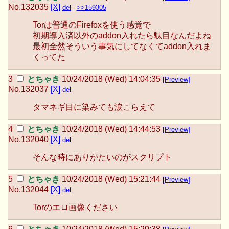
No.
132035
[X]
del
>>159305
Torは普通のFirefoxを使う感覚で
初期導入済以外のaddon入れたら駄目なんだよね
最初全然そういう事気にしてなくてaddon入れま
くってた
とちゃき
10/24/2018 (Wed) 14:04:35
[Preview]
No.
132037
[X]
del
タマネギ目に染みても涙こらえて
とちゃき
10/24/2018 (Wed) 14:44:53
[Preview]
No.
132040
[X]
del
そんな時にありがたいのがスクリプト
とちゃき
10/24/2018 (Wed) 15:21:44
[Preview]
No.
132044
[X]
del
Torのエロ画像ください