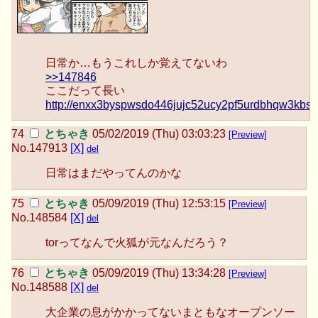
日常か…もうこれしか覚えてないわ
>>147846
ここだって長い
http://enxx3byspwsdo446jujc52ucy2pf5urdbhqw3kbsf
とちゃき
05/02/2019 (Thu) 03:03:23
[Preview]
No.
147913
[X]
del
日常はまだやってんのかな
とちゃき
05/09/2019 (Thu) 12:53:15
[Preview]
No.
148584
[X]
del
torってなんで火狐が元なんだろう？
とちゃき
05/09/2019 (Thu) 13:34:28
[Preview]
No.
148588
[X]
del
大企業の息がかかってないまともなオープンソー