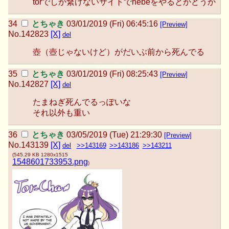
torでしか繋げないサイトでhebeをやるとかどうか
とちゃき
03/01/2019 (Fri) 06:45:16
[Preview]
No.
142823
[X]
del
壺（壺じゃないけど）がだいぶ前から死んでる
とちゃき
03/01/2019 (Fri) 08:25:43
[Preview]
No.
142827
[X]
del
たまねぎ死んでるっぽいな
それ以外も重い
とちゃき
03/05/2019 (Tue) 21:29:30
[Preview]
No.
143139
[X]
del
>>143169
>>143186
>>143211
(
545.29 KB
1280x1515
1548601733953.png
)