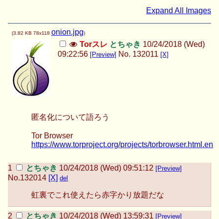
Expand All Images
onion.jpg
(
3.82 KB
78x118
)
Torスレ
とちゃき
10/24/2018 (Wed)
09:22:56
No.
132011
[Preview]
[X]
匿名化について語ろう
Tor Browser
https://www.torproject.org/projects/torbrowser.html.en
とちゃき
10/24/2018 (Wed) 09:51:12
[Preview]
No.
132014
[X]
del
虹裏でこれ使えたら赤字かり放題だな
とちゃき
10/24/2018 (Wed) 13:59:31
[Preview]