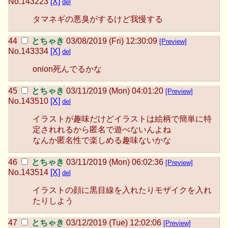
No.
143223
[X]
del
タマネギの悪臭がするけど我慢する
とちゃき
03/08/2019 (Fri) 12:30:09
[Preview]
No.
143334
[X]
del
onion死んでるかな
とちゃき
03/11/2019 (Mon) 04:01:20
[Preview]
No.
143510
[X]
del
イラストが趣味だけどイラストは絵柄で簡単に特
定されれるから匿名で遊べないんよね
なんか匿名性で楽しめる趣味ないかな
とちゃき
03/11/2019 (Mon) 06:02:36
[Preview]
No.
143514
[X]
del
イラストの顔に黒目線を入れたりモザイクを入れ
たりしよう
とちゃき
03/12/2019 (Tue) 12:02:06
[Preview]