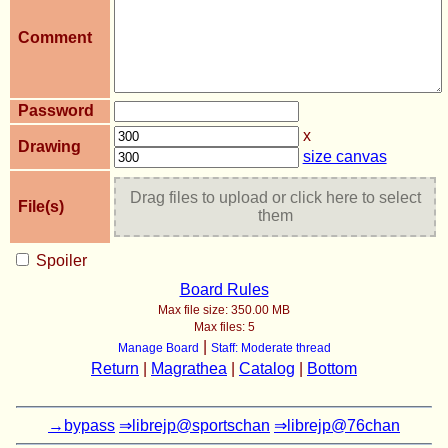
Comment
Password
x
Drawing
size canvas
Drag files to upload or click here to select
File(s)
them
Spoiler
Board Rules
Max file size:
350.00 MB
Max files:
5
|
Manage Board
Staff: Moderate thread
Return
|
Magrathea
|
Catalog
|
Bottom
→bypass
⇒librejp@sportschan
⇒librejp@76chan