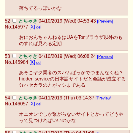
落ちてるっぽいかな
とちゃき
04/10/2019 (Wed) 04:53:43
[Preview]
No.
145977
[X]
del
おにおんちゃんねるはUAをTorブラウザ以外のも
のすれば見れる定期
とちゃき
04/10/2019 (Wed) 06:08:24
[Preview]
No.
145984
[X]
del
あそこヤク業者のスパムばっかでつまんなくね？
hidden serviceの日本語サイトだと会話が成立する
分ハセカラの方がマシまである
とちゃき
04/11/2019 (Thu) 03:14:37
[Preview]
No.
146057
[X]
del
オニオンでしか繋がらないサイトとかってどうや
って見つければいいのかな