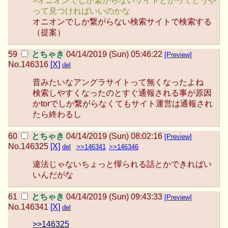
>オニオンでしか繋がらないサイトとかってどうや
って見つければいいのかな
オニオンでしか繋がらない検索サイトで検索する
（提案）
とちゃき
04/14/2019 (Sun) 05:46:22
[Preview]
No.
146316
[X]
del
昔みたいなアングラサイトって無くなったよね
検索しやすくなったのとすぐ通報される事が原因
かtorでしか繋がらなくてもサイト運営は通報され
たら終わるし
とちゃき
04/14/2019 (Sun) 08:02:16
[Preview]
No.
146325
[X]
del
>>146341
>>146346
違法じゃないちょっと憚られる話とかできればい
いんだがな
とちゃき
04/14/2019 (Sun) 09:43:33
[Preview]
No.
146341
[X]
del
>>146325