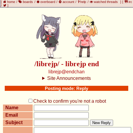
[
home
/
boards
/
overboard
/
account
/
help
/
watched threads
]
[
irc
/
]
/librejp/ - librejp end
librejp@endchan
Site Announcements
Posting mode: Reply
Check to confirm you're not a robot
Name
Email
Subject
New Reply