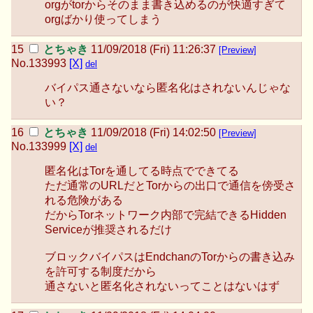
orgがtorからそのまま書き込めるのが快適すぎて
orgばかり使ってしまう
とちゃき
11/09/2018 (Fri) 11:26:37
[Preview]
No.
133993
[X]
del
バイパス通さないなら匿名化はされないんじゃな
い？
とちゃき
11/09/2018 (Fri) 14:02:50
[Preview]
No.
133999
[X]
del
匿名化はTorを通してる時点でできてる
ただ通常のURLだとTorからの出口で通信を傍受さ
れる危険がある
だからTorネットワーク内部で完結できるHidden
Serviceが推奨されるだけ
ブロックバイパスはEndchanのTorからの書き込み
を許可する制度だから
通さないと匿名化されないってことはないはず