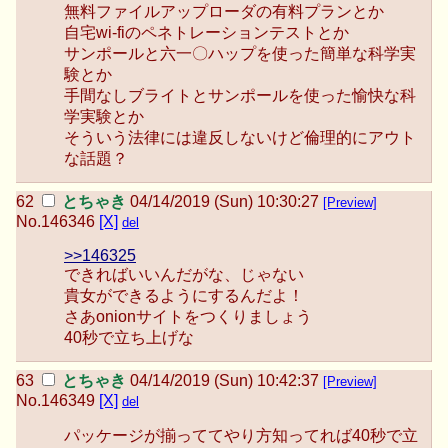
無料ファイルアップローダの有料プランとか
自宅wi-fiのペネトレーションテストとか
サンポールと六一〇ハップを使った簡単な科学実
験とか
手間なしブライトとサンポールを使った愉快な科
学実験とか
そういう法律には違反しないけど倫理的にアウト
な話題？
とちゃき
04/14/2019 (Sun) 10:30:27
[Preview]
No.
146346
[X]
del
>>146325
できればいいんだがな、じゃない
貴女ができるようにするんだよ！
さあonionサイトをつくりましょう
40秒で立ち上げな
とちゃき
04/14/2019 (Sun) 10:42:37
[Preview]
No.
146349
[X]
del
パッケージが揃っててやり方知ってれば40秒で立