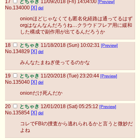
とちゃき
11/09/2018 (Fri) 14:04:00
[Preview]
No.
134000
[X]
del
onionほどじゃなくても匿名化経路は通ってるはず
orgはなんなんだろうね…クラウドフレア用に緩和
した構成で副作用が出てるんだろうか
とちゃき
11/18/2018 (Sun) 10:02:31
[Preview]
No.
134829
[X]
del
みんなたまねぎ使ってるのかな
とちゃき
11/20/2018 (Tue) 23:20:44
[Preview]
No.
135040
[X]
del
onionだけ死んだか
とちゃき
12/01/2018 (Sat) 05:25:12
[Preview]
No.
135854
[X]
del
コレでFBIの捜査から逃れられるかと言うと微妙だ
よね