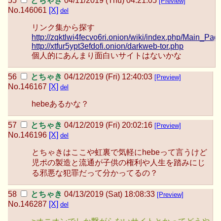
とちゃき
04/11/2019 (Thu) 04:21:05
[Preview]
No.
146061
[X]
del
リンク集から探す
http://zqktlwi4fecvo6ri.onion/wiki/index.php/Main_Pag
http://xtfur5ypt3efdofi.onion/darkweb-tor.php
個人的にあんまり面白いサイトはないかな
とちゃき
04/12/2019 (Fri) 12:40:03
[Preview]
No.
146167
[X]
del
hebeあるかな？
とちゃき
04/12/2019 (Fri) 20:02:16
[Preview]
No.
146196
[X]
del
とちゃきはここや虹裏で気軽にhebeって言うけど
児ポの製造と流通が子供の権利や人生を踏みにじ
る邪悪な犯罪だって分かってるの？
とちゃき
04/13/2019 (Sat) 18:08:33
[Preview]
No.
146287
[X]
del