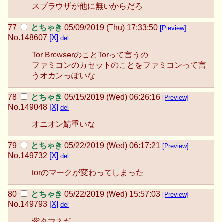
スブラウザが他に無いからだろ
とちゃき
05/09/2019 (Thu) 17:33:50
[Preview]
No.
148607
[X]
del
Tor BrowserのことTorって言うの
ファミコンのカセットのことをファミコンって言
うオカンっぽいな
とちゃき
05/15/2019 (Wed) 06:26:16
[Preview]
No.
149048
[X]
del
オニオン鯖重いな
とちゃき
05/22/2019 (Wed) 06:17:21
[Preview]
No.
149732
[X]
del
torのマークが変わってしまった
とちゃき
05/22/2019 (Wed) 15:57:03
[Preview]
No.
149793
[X]
del
紫タマネギ