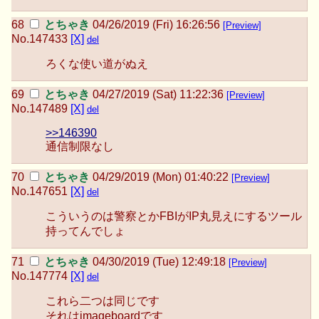
とちゃき
04/26/2019 (Fri) 16:26:56
[Preview]
No.
147433
[X]
del
ろくな使い道がぬえ
とちゃき
04/27/2019 (Sat) 11:22:36
[Preview]
No.
147489
[X]
del
>>146390
通信制限なし
とちゃき
04/29/2019 (Mon) 01:40:22
[Preview]
No.
147651
[X]
del
こういうのは警察とかFBIがIP丸見えにするツール
持ってんでしょ
とちゃき
04/30/2019 (Tue) 12:49:18
[Preview]
No.
147774
[X]
del
これら二つは同じです
それはimageboardです