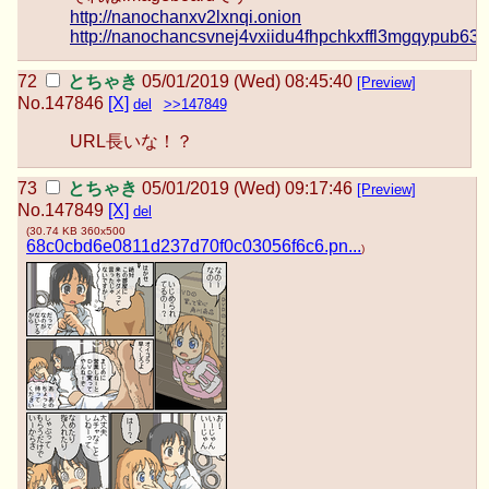
http://nanochanxv2lxnqi.onion
http://nanochancsvnej4vxiidu4fhpchkxffl3mgqypub63x
とちゃき
05/01/2019 (Wed) 08:45:40
[Preview]
No.
147846
[X]
del
>>147849
URL長いな！？
とちゃき
05/01/2019 (Wed) 09:17:46
[Preview]
No.
147849
[X]
del
(
30.74 KB
360x500
68c0cbd6e0811d237d70f0c03056f6c6.pn...
)