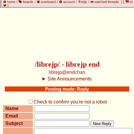
[
home
/
boards
/
overboard
/
account
/
help
/
watched threads
]
[
irc
/
]
/librejp/ - librejp end
librejp@endchan
Site Announcements
Posting mode: Reply
Check to confirm you're not a robot
Name
Email
Subject
New Reply