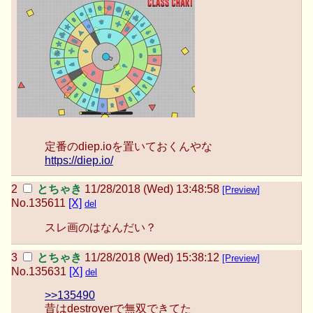
定番のdiep.ioを置いておくんやな
https://diep.io/
とちゃき
11/28/2018 (Wed) 13:48:58
[Preview]
No.
135611
[X]
del
スレ画のはなんだい？
とちゃき
11/28/2018 (Wed) 15:38:12
[Preview]
No.
135631
[X]
del
>>135490
昔はdestroyerで無双できてた