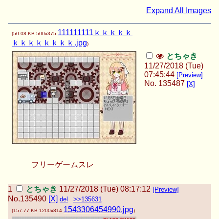
Expand All Images
111111111ｋｋｋｋｋ
(
50.08 KB
500x375
ｋｋｋｋｋｋｋｋ.jpg
)
とちゃき
11/27/2018 (Tue)
07:45:44
[Preview]
No.
135487
[X]
フリーゲームスレ
とちゃき
11/27/2018 (Tue) 08:17:12
[Preview]
No.
135490
[X]
del
>>135631
1543306454990.jpg
(
157.77 KB
1200x814
)