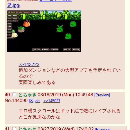
界.jpg
)
>>143723
追加ダンジョンなどの大型アプデも予定されてい
るので
実際楽しみである
とちゃき
03/18/2019 (Mon) 10:49:48
[Preview]
No.
144090
[X]
del
>>145027
エロ横スクロールはドット絵で敵にレイプされる
とこが見所なのかな
とちゃき
03/27/2019 (Wed) 17:40:02
[Preview]