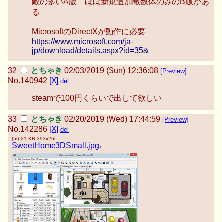
敵の多いA版 ほぼ新規追加敵数体のみのB版があ
る
MicrosoftのDirectXが動作に必要
https://www.microsoft.com/ja-
jp/download/details.aspx?id=35&
とちゃき
02/03/2019 (Sun) 12:36:08
[Preview]
No.
140942
[X]
del
steamで100円くらいで出して欲しい
とちゃき
02/20/2019 (Wed) 17:44:59
[Preview]
No.
142286
[X]
del
(
56.21 KB
393x266
SweetHome3DSmall.jpg
)