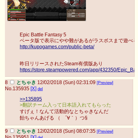
Epic Battle Fantasy 5
ベータ版で表示にやや難があるがラスボスまで遊べる
http://kupogames.com/public-beta/
昨日リリースされたSteam有償版あり
https://store.steampowered.com/app/432350/Epic_Bat
とちゃき
12/02/2018 (Sun) 02:31:09
[Preview]
No.
135935
[X]
del
>>135895
>翻訳チーム入って日本語入れてもらった
すげぇ！なんて活動的なとちゃきなんだ
飴ちゃんあげる （ ´∀｀）つ§
とちゃき
12/02/2018 (Sun) 08:07:35
[Preview]
No.
135951
[X]
del