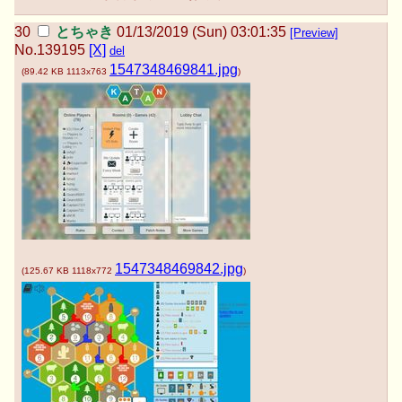
とちゃき
01/13/2019 (Sun) 03:01:35
[Preview]
No.
139195
[X]
del
1547348469841.jpg
(
89.42 KB
1113x763
)
1547348469842.jpg
(
125.67 KB
1118x772
)