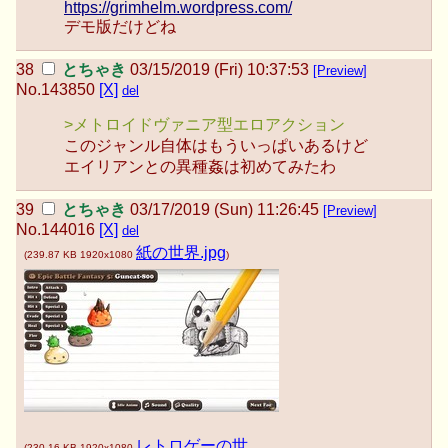
https://grimhelm.wordpress.com/
デモ版だけどね
とちゃき
03/15/2019 (Fri) 10:37:53
[Preview]
No.
143850
[X]
del
>メトロイドヴァニア型エロアクション
このジャンル自体はもういっぱいあるけど
エイリアンとの異種姦は初めてみたわ
とちゃき
03/17/2019 (Sun) 11:26:45
[Preview]
No.
144016
[X]
del
紙の世界.jpg
(
239.87 KB
1920x1080
)
レトロゲーの世
(
230.16 KB
1920x1080