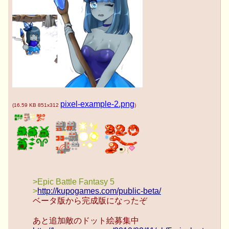
pixel-example-2.png
(
16.59 KB
851x312
)
>Epic Battle Fantasy 5
>
http://kupogames.com/public-beta/
ベータ版から完成版になったぞ
あと追加敵のドット絵募集中