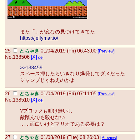
また「」が変なの見つけてきてた
https://jellymar.io/
とちゃき
01/04/2019 (Fri) 06:43:00
[Preview]
No.
138506
[X]
del
>>138459
スペース押したらいきなり爆発してダメだった
ジャンプじゃねえのかよ
とちゃき
01/04/2019 (Fri) 07:11:05
[Preview]
No.
138510
[X]
del
?ブロックも叩け無いし
敵踏んでも殺せない
……面白いけどマリオである必要は？
とちゃき
01/08/2019 (Tue) 08:26:03
[Preview]