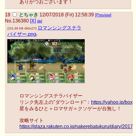
ありがつおございます！
とちゃき
12/07/2018 (Fri) 12:58:39
[Preview]
No.
136380
[X]
del
ロマンシングステラ
(
151.66 KB
480x272
バイザー.png
)
ロマンシングステラバイザー
リンク先左上の"ダウンロード"：
https://yahoo.jp/box
星をみるひと＋ロマサガ＝クソゲーが台無し！
攻略サイト
https://plaza.rakuten.co.jp/nakerebatukuru/diary/201