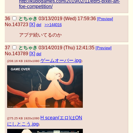
http://kupogames.com/2019/02/11/ebf5-pixel-art-
foe-competition/
とちゃき
03/13/2019 (Wed) 17:59:36
[Preview]
No.
143723
[X]
del
>>144016
アプデ続いてるのか
とちゃき
03/14/2019 (Thu) 12:41:35
[Preview]
No.
143789
[X]
del
ゲームオーバー.jpg
(
208.16 KB
1920x1080
)
H scean(エロ)はON
(
275.25 KB
1920x1080
にしとこう.jpg
)