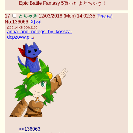
Epic Battle Fantasy 5買ったよとちゃき！
とちゃき
12/03/2018 (Mon) 14:02:35
[Preview]
No.
136066
[X]
del
(
269.14 KB
900x1100
anna_and_nolegs_by_kossza-
dcpzovw.p...
)
>>136063