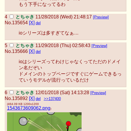
もう下手になってるわ
とちゃき
11/28/2018 (Wed) 21:48:17
[Preview]
No.
135654
[X]
del
ioシリーズは多すぎてなぁ…
とちゃき
11/29/2018 (Thu) 02:58:43
[Preview]
No.
135666
[X]
del
ioはシリーズってわけじゃなくってただのドメイ
ン名だぞい
ドメインのトップページですぐにゲームできるっ
ていうモデルが流行っているだけ
とちゃき
12/01/2018 (Sat) 14:13:28
[Preview]
No.
135892
[X]
del
>>137400
(
464.09 KB
1200x1200
1543673609062.png
)