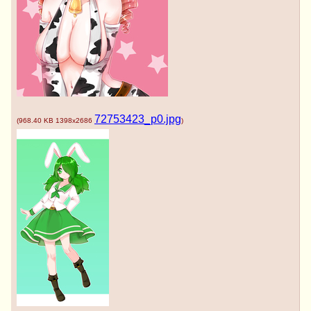
72753423_p0.jpg
(
968.40 KB
1398x2686
)