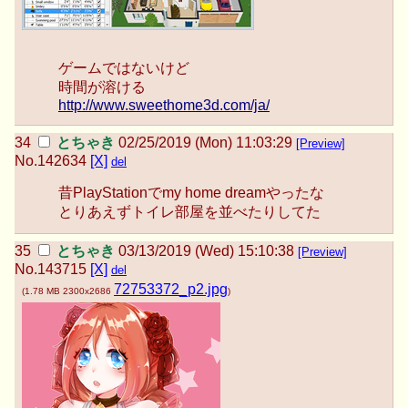
ゲームではないけど
時間が溶ける
http://www.sweethome3d.com/ja/
とちゃき
02/25/2019 (Mon) 11:03:29
[Preview]
No.
142634
[X]
del
昔PlayStationでmy home dreamやったな
とりあえずトイレ部屋を並べたりしてた
とちゃき
03/13/2019 (Wed) 15:10:38
[Preview]
No.
143715
[X]
del
72753372_p2.jpg
(
1.78 MB
2300x2686
)