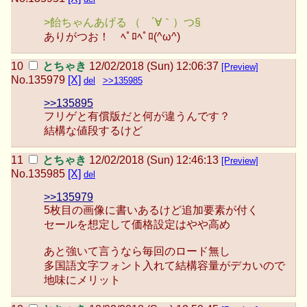
>飴ちゃんあげる （ ´∀｀）つ§
ありがつお！ ﾍﾟﾛﾍﾟﾛ(^ω^)
とちゃき
12/02/2018 (Sun) 12:06:37
[Preview]
No.
135979
[X]
del
>>135985
>>135895
フリゲと有償版だと何が違うんです？
結構な値段するけど
とちゃき
12/02/2018 (Sun) 12:46:13
[Preview]
No.
135985
[X]
del
>>135979
5枚目の画像に書いあるけど追加要素が付く
セールを想定して価格設定はやや高め
あと強いて言うなら毎回のロード無し
多国語文字フォント入れて結構容量がデカいので
地味にメリット