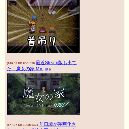
最近Steam版も出て
(
146.57 KB
960x539
た 魔女の家 MV.jpg
)
前日譚が漫画化さ
(
477.07 KB
1000x1424