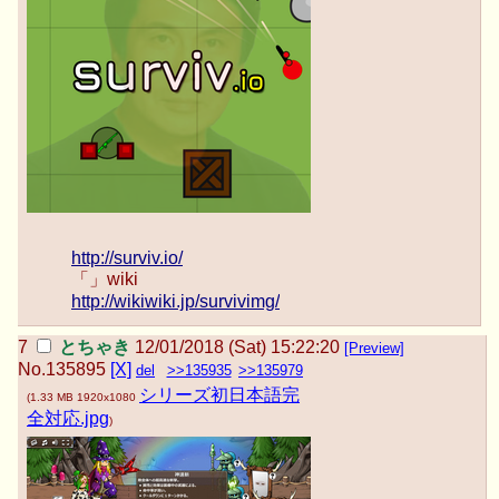
http://surviv.io/
「」wiki
http://wikiwiki.jp/survivimg/
とちゃき
12/01/2018 (Sat) 15:22:20
[Preview]
No.
135895
[X]
del
>>135935
>>135979
シリーズ初日本語完
(
1.33 MB
1920x1080
全対応.jpg
)