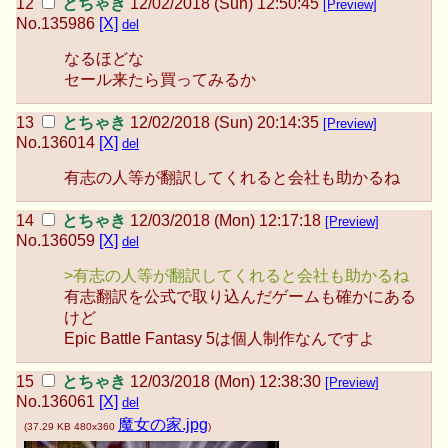
とちゃき
12/02/2018 (Sun) 12:50:45
[Preview]
No.
135986
[X]
del
なるほどな
セール来たら買ってみるか
とちゃき
12/02/2018 (Sun) 20:14:35
[Preview]
No.
136014
[X]
del
有志の人等が翻訳してくれると会社も助かるね
とちゃき
12/03/2018 (Mon) 12:17:18
[Preview]
No.
136059
[X]
del
>有志の人等が翻訳してくれると会社も助かるね
有志翻訳を公式で取り込んだゲームも確かにある
けど
Epic Battle Fantasy 5は個人制作なんですよ
とちゃき
12/03/2018 (Mon) 12:38:30
[Preview]
No.
136061
[X]
del
魔女の家.jpg
(
37.29 KB
480x360
)