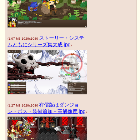
ストーリー・システ
(
1.07 MB
1920x1080
ムともにシリーズ集大成.jpg
)
有償版はダンジョ
(
1.27 MB
1920x1080
ン・ボス・装備追加＋高解像度.jpg
)