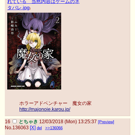
れている 当然内容はゲームのネ
タバレ.jpg
)
ホラーアドベンチャー 魔女の家
http://majonoie.karou.jp/
とちゃき
12/03/2018 (Mon) 13:25:37
[Preview]
No.
136063
[X]
del
>>136066