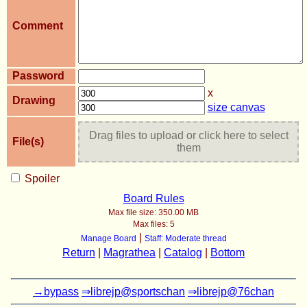
Comment
Password
x
Drawing
size canvas
Drag files to upload or click here to select
File(s)
them
Spoiler
Board Rules
Max file size:
350.00 MB
Max files:
5
|
Manage Board
Staff: Moderate thread
Return
|
Magrathea
|
Catalog
|
Bottom
→bypass
⇒librejp@sportschan
⇒librejp@76chan