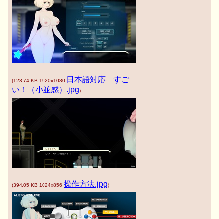
日本語対応 すご
(
123.74 KB
1920x1080
い！（小並感）.jpg
)
操作方法.jpg
(
394.05 KB
1024x856
)