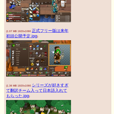
正式フリー版は来年
(
1.07 MB
1920x1080
初頭公開予定.jpg
)
シリーズが好きすぎ
(
1.36 MB
1920x1080
て翻訳チーム入って日本語入れて
もらった.jpg
)