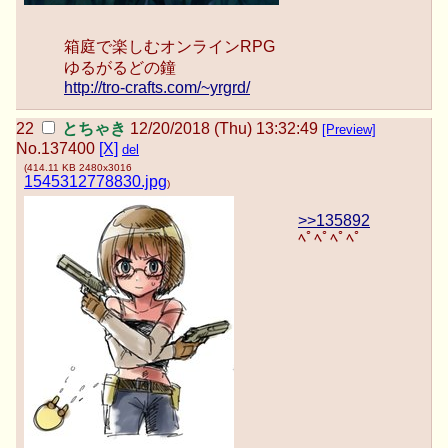
箱庭で楽しむオンラインRPG
ゆるがるどの鐘
http://tro-crafts.com/~yrgrd/
とちゃき
12/20/2018 (Thu) 13:32:49
[Preview]
No.
137400
[X]
del
(
414.11 KB
2480x3016
1545312778830.jpg
)
>>135892
ﾍﾟﾍﾟﾍﾟﾍﾟ