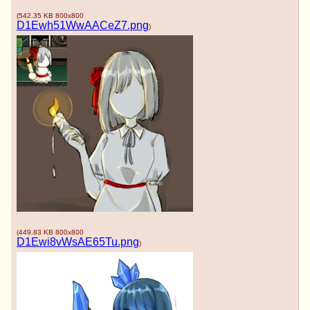
(
542.35 KB
800x800
D1Ewh51WwAACeZ7.png
)
(
449.83 KB
800x800
D1Ewi8vWsAE65Tu.png
)