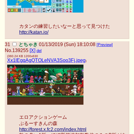
カタンの練習したいなーと思って見つけた
http://katan.io/
とちゃき
01/13/2019 (Sun) 18:10:08
[Preview]
No.
139255
[X]
del
(
360.24 KB
1200x630
Xx1lEgqAgQTOLeNVA3Soo3Fj.jpeg
)
エロアクションゲーム
ぶるーすきんの森
http://forest.x.fc2.com/index.html