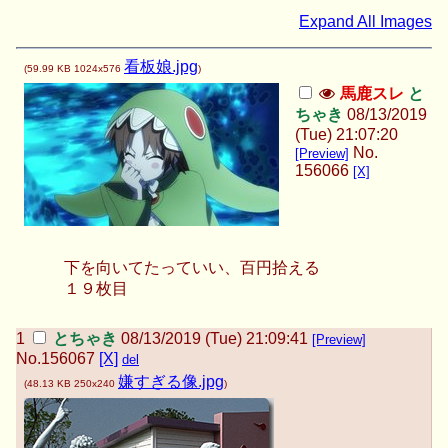
Expand All Images
看板娘.jpg
(
59.99 KB
1024x576
)
馬鹿スレ
と
ちゃき
08/13/2019
(Tue) 21:07:20
No.
[Preview]
156066
[X]
下を向いてたっていい、百円拾える
１９枚目
とちゃき
08/13/2019 (Tue) 21:09:41
[Preview]
No.
156067
[X]
del
嫌すぎる像.jpg
(
48.13 KB
250x240
)