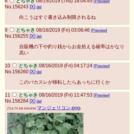
とちゃき
08/15/2019 (Thu) 18:04:45
[Preview]
No.
156243
[X]
del
向こうはすぐ書き込み制限されるね
とちゃき
08/16/2019 (Fri) 03:06:46
[Preview]
No.
156255
[X]
del
自販機の下や釣り銭からお金拾える確率はかなり
高い
とちゃき
08/16/2019 (Fri) 04:17:24
[Preview]
No.
156260
[X]
del
このバカスレが移転したらあっちに行くか
とちゃき
08/16/2019 (Fri) 11:47:53
[Preview]
No.
156284
[X]
del
マンジェリコン.png
(
714.75 KB
640x640
)