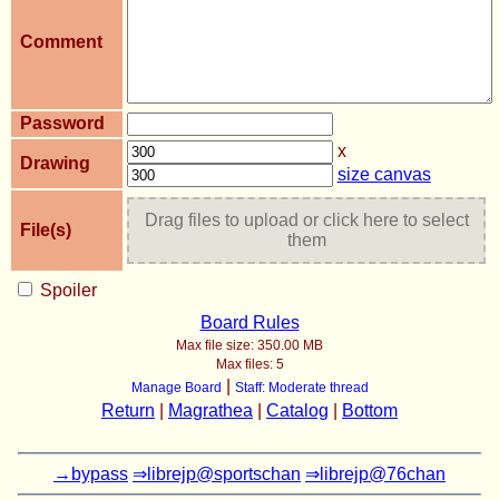
Comment
Password
x
Drawing
size canvas
Drag files to upload or click here to select
File(s)
them
Spoiler
Board Rules
Max file size:
350.00 MB
Max files:
5
|
Manage Board
Staff: Moderate thread
Return
|
Magrathea
|
Catalog
|
Bottom
→bypass
⇒librejp@sportschan
⇒librejp@76chan