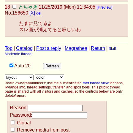
とちゃき
11/25/2019 (Mon) 11:34:05
[Preview]
No.
156650
[X]
del
たまに見てるよ
スレ画が消えてると寂しいわ
Top
|
Catalog
|
Post a reply
|
Magrathea
|
Return
|
Staff:
Moderate thread
Auto
20
Board owners/volunteers: use the authenticated
staff thread view
for bans,
IP/range info, thread settings, transfer, and spoil tools. This public thread
page is shared with all visitors and caches, so the controls below are only
delete/report.
Reason:
Password:
Global
Remove media from post