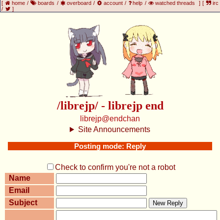
[
home
/
boards
/
overboard
/
account
/
help
/
watched threads
]
[
irc
/
]
/librejp/ - librejp end
librejp@endchan
Site Announcements
Posting mode: Reply
Check to confirm you're not a robot
Name
Email
Subject
New Reply