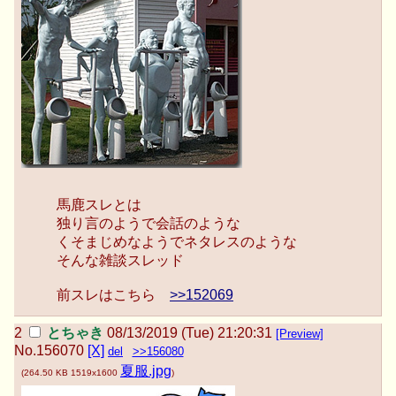
馬鹿スレとは
独り言のようで会話のような
くそまじめなようでネタレスのような
そんな雑談スレッド
前スレはこちら
>>152069
とちゃき
08/13/2019 (Tue) 21:20:31
[Preview]
No.
156070
[X]
del
>>156080
夏服.jpg
(
264.50 KB
1519x1600
)