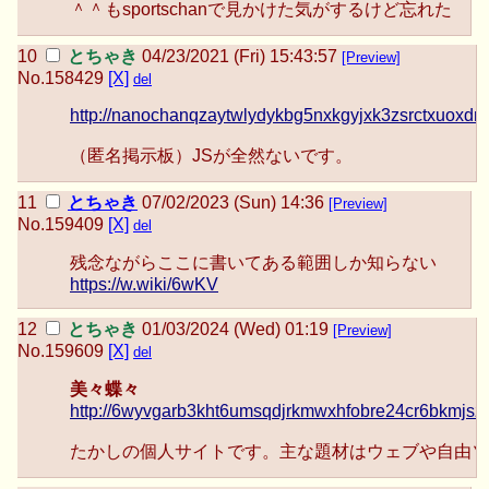
＾＾もsportschanで見かけた気がするけど忘れた
とちゃき
04/23/2021 (Fri) 15:43:57
[Preview]
No.
158429
[X]
del
http://nanochanqzaytwlydykbg5nxkgyjxk3zsrctxuoxdm
（匿名掲示板）JSが全然ないです。
とちゃき
07/02/2023 (Sun) 14:36
[Preview]
No.
159409
[X]
del
残念ながらここに書いてある範囲しか知らない
https://w.wiki/6wKV
とちゃき
01/03/2024 (Wed) 01:19
[Preview]
No.
159609
[X]
del
美々蝶々
http://6wyvgarb3kht6umsqdjrkmwxhfobre24cr6bkmjsz
たかしの個人サイトです。主な題材はウェブや自由ソ