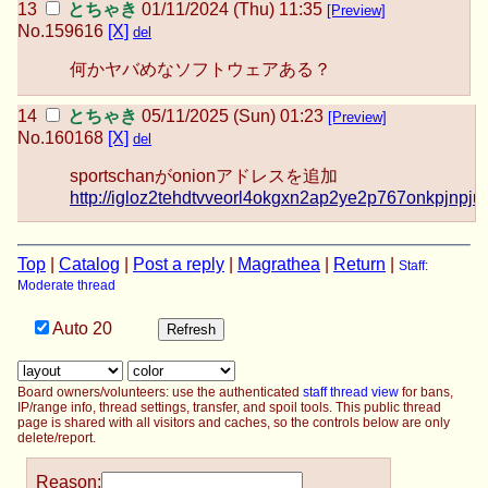
とちゃき
01/11/2024 (Thu) 11:35
[Preview]
No.
159616
[X]
del
何かヤバめなソフトウェアある？
とちゃき
05/11/2025 (Sun) 01:23
[Preview]
No.
160168
[X]
del
sportschanがonionアドレスを追加
http://igloz2tehdtvveorl4okgxn2ap2ye2p767onkpjnpjuv
Top
|
Catalog
|
Post a reply
|
Magrathea
|
Return
|
Staff:
Moderate thread
Auto
20
Board owners/volunteers: use the authenticated
staff thread view
for bans,
IP/range info, thread settings, transfer, and spoil tools. This public thread
page is shared with all visitors and caches, so the controls below are only
delete/report.
Reason: