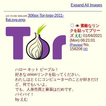
Expand All Images
306px-Tor-logo-2011-
(
15.73 KB
306x185
flat.svg.png
)
素敵なリン
クを貼ってプリー
ズ
えむ
01/04/2021
(Mon) 06:21:01
No.
[Preview]
158206
[X]
ハロー ネット ピープル！
好きな.onionリンクを貼ってください。
わたしはとくにコンピューターのことが好きだけ
ど、何でもいいよ。
でも、人身売買と麻薬はだめです。
バイバイ！
by えむ