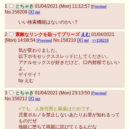
とちゃき
01/04/2021 (Mon) 11:12:57
[Preview]
No.
158208
[X]
del
いい検索機能はないのかい？
素敵なリンクを貼ってプリーズ
えむ
01/04/2021
(Mon) 14:08:54
No.
158210
[X]
[Preview]
del
>>158219
気が変わりました。
以下ホモセックススレッドにしてください。
アナルセックスが好きだけど、口内射精でもいい
よ。
ゲイゲイ！
by えむ
とちゃき
01/04/2021 (Mon) 23:13:50
[Preview]
No.
158212
[X]
del
>でも、人身売買と麻薬はだめです。
児童ポルノを禁止しないあたりお里が知れるって
ものだぜ
地獄に堕ちて両親に詫びてくるんだな