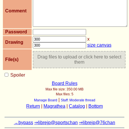
Comment
Password
x
Drawing
size canvas
Drag files to upload or click here to select
File(s)
them
Spoiler
Board Rules
Max file size:
350.00 MB
Max files:
5
|
Manage Board
Staff: Moderate thread
Return
|
Magrathea
|
Catalog
|
Bottom
→bypass
⇒librejp@sportschan
⇒librejp@76chan