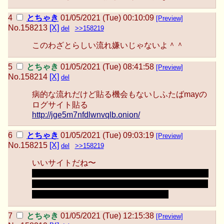
とちゃき
01/05/2021 (Tue) 00:10:09
[Preview]
No.
158213
[X]
del
>>158219
このわざとらしい流れ嫌いじゃないよ＾＾
とちゃき
01/05/2021 (Tue) 08:41:58
[Preview]
No.
158214
[X]
del
病的な流れだけど貼る機会もないしふたばmayの
ログサイト貼る
http://jge5m7nfdlwnvqlb.onion/
とちゃき
01/05/2021 (Tue) 09:03:19
[Preview]
No.
158215
[X]
del
>>158219
いいサイトだね〜
最終的にオニオンちゃんねるの代替！と銘打って
自作サイトを晒したいのでしょう？ｗ邪推だった
らごめんなさい！答え合わせドキドキ
とちゃき
01/05/2021 (Tue) 12:15:38
[Preview]