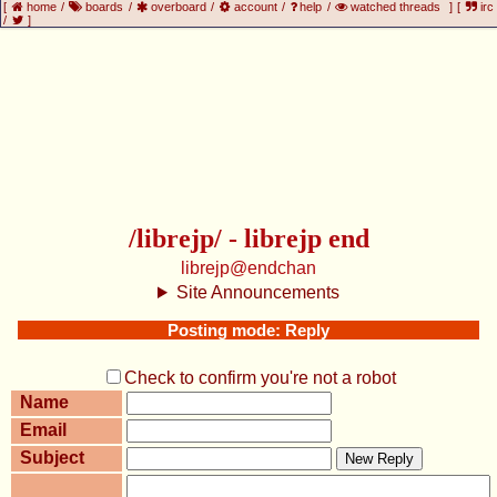
[
home
/
boards
/
overboard
/
account
/
help
/
watched threads
]
[
irc
/
]
/librejp/ - librejp end
librejp@endchan
Site Announcements
Posting mode: Reply
Check to confirm you're not a robot
Name
Email
Subject
New Reply