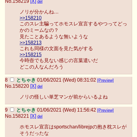
No.
158219
[X]
del
ノリが分かんね…
>>158210
このスレ主騙ってホモスレ宣言するやつってどっ
かのミームなの？
見たことあるような無いような
>>158213
これも同様の文面を見た気がする
>>158215
今時壺でも見ない感じの言葉遣いだ
どこの人なんだろう
とちゃき
01/06/2021 (Wed) 08:31:02
[Preview]
No.
158220
[X]
del
ノリの怪しい単芝マンが前からいるよね
とちゃき
01/06/2021 (Wed) 11:56:42
[Preview]
No.
158221
[X]
del
ホモスレ宣言はsportschan/librejpの抱き枕スレが
そうだったな