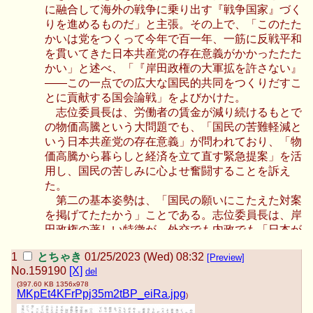
に融合して海外の戦争に乗り出す『戦争国家』づく
りを進めるものだ」と主張。その上で、「このたた
かいは党をつくって今年で百一年、一筋に反戦平和
を貫いてきた日本共産党の存在意義がかかったたた
かい」と述べ、「『岸田政権の大軍拡を許さない』
――この一点での広大な国民的共同をつくりだすこ
とに貢献する国会論戦」をよびかけた。
志位委員長は、労働者の賃金が減り続けるもとで
の物価高騰という大問題でも、「国民の苦難軽減と
いう日本共産党の存在意義」が問われており、「物
価高騰から暮らしと経済を立て直す緊急提案」を活
用し、国民の苦しみに心よせ奮闘することを訴え
た。
第二の基本姿勢は、「国民の願いにこたえた対案
を掲げてたたかう」ことである。志位委員長は、岸
田政権の著しい特徴が、外交でも内政でも「日本が
直面する課題をどう解決するか」の方策を持ち合わ
とちゃき
01/25/2023 (Wed) 08:32
[Preview]
せないことだと指摘した上で、 憲法九条を生かし
No.
159190
[X]
del
て東アジアに平和を創出する「外交ビジョン」、
(
397.60 KB
1356x978
「物価高騰から暮らしと経済を立て直す緊急提
MKpEt4KFrPpj35m2tBP_eiRa.jpg
)
案」、「気候危機打開の２０３０戦略」、「ジェン