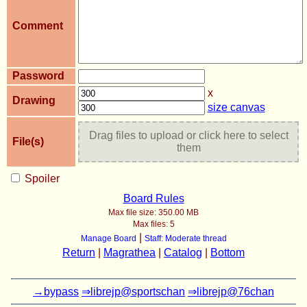
Comment
Password
x
Drawing
size canvas
Drag files to upload or click here to select
File(s)
them
Spoiler
Board Rules
Max file size:
350.00 MB
Max files:
5
|
Manage Board
Staff: Moderate thread
Return
|
Magrathea
|
Catalog
|
Bottom
→bypass
⇒librejp@sportschan
⇒librejp@76chan