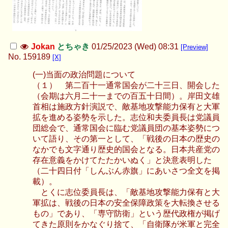
Jokan
とちゃき
01/25/2023 (Wed) 08:31
[Preview]
No.
159189
[X]
(一)当面の政治問題について
（１） 第二百十一通常国会が二十三日、開会した
（会期は六月二十一までの百五十日間）。岸田文雄
首相は施政方針演説で、敵基地攻撃能力保有と大軍
拡を進める姿勢を示した。志位和夫委員長は党議員
団総会で、通常国会に臨む党議員団の基本姿勢につ
いて語り、その第一として、「戦後の日本の歴史の
なかでも文字通り歴史的国会となる。日本共産党の
存在意義をかけてたたかいぬく」と決意表明した
（二十四日付「しんぶん赤旗」にあいさつ全文を掲
載）。
とくに志位委員長は、「敵基地攻撃能力保有と大
軍拡は、戦後の日本の安全保障政策を大転換させる
もの」であり、「専守防衛」という歴代政権が掲げ
てきた原則をかなぐり捨て、「自衛隊が米軍と完全