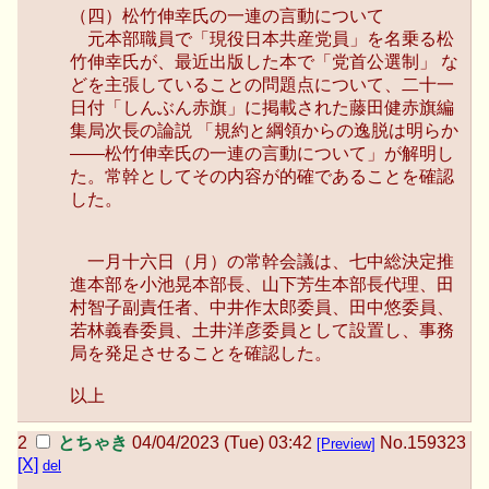
（四）松竹伸幸氏の一連の言動について
強くもとめていく」と表明した。
元本部職員で「現役日本共産党員」を名乗る松
竹伸幸氏が、最近出版した本で「党首公選制」 な
（二）七中総決定の徹底、実践の到達、「中間目
どを主張していることの問題点について、二十一
標」 めざす活動について
日付「しんぶん赤旗」に掲載された藤田健赤旗編
標記について報告をうけ、以下の諸点を重視して
集局次長の論説 「規約と綱領からの逸脱は明らか
とりくみを推進することを確認した。
――松竹伸幸氏の一連の言動について」が解明し
（１） 「大軍拡は許さない」と今こそ広範な人々
た。常幹としてその内容が的確であることを確認
の中にうって出て、党の立場を訴える活動を思い切
した。
って重視する。
いま、 「大軍拡を許すな」の立場を旗幟鮮明に
掲げているのは、主要政党では日本共産党しかな
一月十六日（月）の常幹会議は、七中総決定推
い。一方、国民の中では、「新たな潮の流れの変
進本部を小池晃本部長、山下芳生本部長代理、田
化」（志位和夫委員長の国会議員団総会あいさつ）
村智子副責任者、中井作太郎委員、田中悠委員、
が起こっており、著名な方が次々に「この道は危な
若林義春委員、土井洋彦委員として設置し、事務
い」と発言する状況が生まれている。世論調査で
局を発足させることを確認した。
も、“軍拡そのものに反対”の声が多数になってきて
いる。この流れを受けとめることができる政党は日
以上
本共産党をおいて他にない。いまわが党が国民の中
にうって出て、党を大きくする条件は大いにあるこ
とちゃき
04/04/2023 (Tue) 03:42
No.
159323
[Preview]
とを確信にしてとりくみを推進していく。
[X]
del
二十三日に結成された「大軍拡大増税ＮＯ！連絡