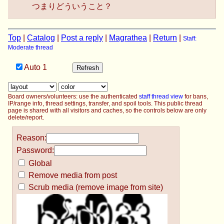
会」が提起した「平和、いのち、くらしを壊す大軍
つまりどういうこと？
拡・大増税に反対する請願署名」を、党の総力をあ
げて推進する。党として全国どこでも、署名をもっ
た宣伝、署名集めや訪問活動を繰り広げ、訪問活動
Top
|
Catalog
|
Post a reply
|
Magrathea
|
Return
|
Staff:
と結び党勢拡大にも積極的にとりくんでいく。「大
Moderate thread
軍拡は許さない」と広く国民の中に攻勢的にうって
Auto
出て、党の風を吹かせながら、党づくりを前進させ
ていく。
（２） 「手紙」が力を発揮しつつあることに確信
Board owners/volunteers: use the authenticated
staff thread view
for bans,
をもち、「一月末までに、『手紙』を文字通りすべ
IP/range info, thread settings, transfer, and spoil tools. This public thread
page is shared with all visitors and caches, so the controls below are only
ての支部・グループで討議し、実践に踏み出す」と
delete/report.
いう七中総結語の提起を文字通りやりぬくため、一
月最後まで力を尽くしていく。
Reason:
“「手紙」を八割以上の支部が討議し、入党者を
Password:
迎える流れをつくってきている。 中井作太郎選挙
Global
対策局長の論文も読み、「１３０％の党」づくりを
本気でやるには、読者への働きかけだけに絞らない
Remove media from post
で、支持者にもカラーバンフを渡して働きかけよう
Scrub media (remove image from site)
と発展した”との経験など、各地で「手紙」は力を
発揮している。職場支部でも「手紙」を読み討議す
ると、“中央と職場支部の心が通う”、“じわじわ、党