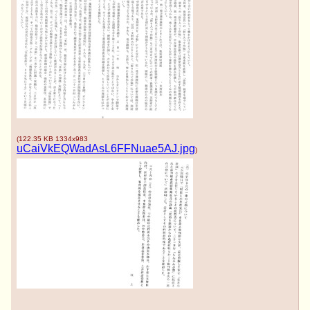
ダー平等へ いまこそ政治の転換を」など党の提案
を活用することの重要性、またこれらが「日本が直
面する課題」に対する抜本的解決策を指し示す国民
的意義をもつものであることを指摘し、これらを大
いに掲げ論戦にとりくもうと訴えた。
第三の基本姿勢として、第七回中央委員会総会に
もとづいて全党がとりくんでいる「１３０％の党」
づくり、統一地方選勝利のとりくみに貢献する立場
で論戦を展開することをよびかけた。
（２） 志位委員長は、党議員団総会あいさつで、
(
122.35 KB
1334x983
uCaiVkEQWadAsL6FFNuae5AJ.jpg
新型コロナ第八波の 「医療崩壊」などの実態を告
)
発した上で、「第七波と同様の事態がより大規模に
起こることが警告されていたにもかかわらず無為無
策を続けた岸田政権の責任は重い」と批判した。志
位委員長は、岸田首相が新型コロナを季節性インフ
ルエンザと同じ「第五類」に引き下げる方針を表明
したことにも言及し、「医療体制の強化ぬきにこれ
を押し付けたら医療現場の大混乱はさけられず、医
療費を自己負担にすることは医療アクセスへのハー
ドルをさらに引き上げ犠牲を拡大することになる。
医療への公的責任放棄の方針を推進させることは断
じて認められない。国民の命を守る責任を果たせと