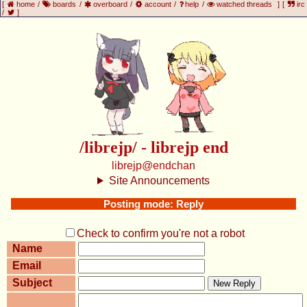
[
home
/
boards
/
overboard
/
account
/
help
/
watched threads
]
[
irc
/
]
/librejp/ - librejp end
librejp@endchan
Site Announcements
Posting mode: Reply
Check to confirm you're not a robot
Name
Email
Subject
New Reply