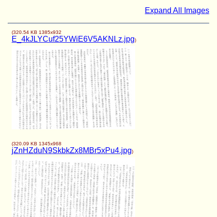
Expand All Images
(
320.54 KB
1385x932
E_4kJLYCuf25YWiE6V5AKNLz.jpg
)
(
320.09 KB
1345x968
jZnHZduN9SkbkZx8MBr5xPu4.jpg
)