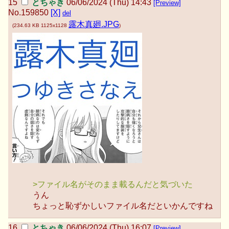
とちゃき
06/06/2024 (Thu) 14:43
[Preview]
No.
159850
[X]
del
露木真廻.JPG
(
234.63 KB
1125x1128
)
>ファイル名がそのまま載るんだと気づいた
うん
ちょっと恥ずかしいファイル名だといかんですね
とちゃき
06/06/2024 (Thu) 16:07
[Preview]