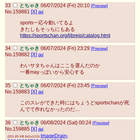
とちゃき
06/07/2024 (Fri) 20:10
[Preview]
No.
159881
[X]
del
sports一応今動いてるよ
きたしもそっちにもある
https://sportschan.org/librejp/catalog.html
とちゃき
06/07/2024 (Fri) 23:29
[Preview]
No.
159882
[X]
del
わいサタちゃんはここを選んだのか
一番mayっぽいから安心する
とちゃき
06/07/2024 (Fri) 23:45
[Preview]
No.
159883
[X]
del
このスレができた時にはちょうどsportschanが死
んでて作れなかったのだ…
とちゃき
06/08/2024 (Sat) 00:24
[Preview]
No.
159885
[X]
del
ImageDrain-
(
251.85 KB
841x1233