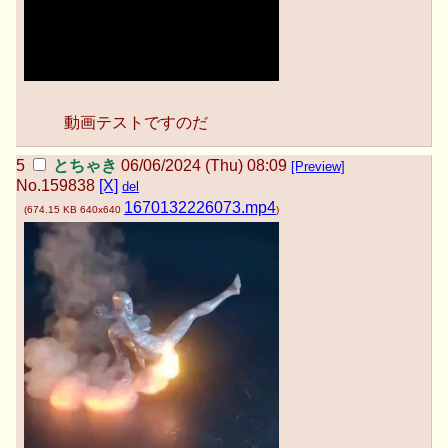
動画テストですのだ
とちゃき
06/06/2024 (Thu) 08:09
[Preview]
No.
159838
[X]
del
1670132226073.mp4
(
674.15 KB
640x640
)