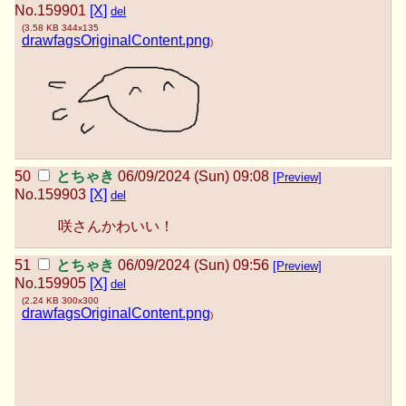
No.
159901
[X]
del
(
3.58 KB
344x135
drawfagsOriginalContent.png
)
とちゃき
06/09/2024 (Sun) 09:08
[Preview]
No.
159903
[X]
del
咲さんかわいい！
とちゃき
06/09/2024 (Sun) 09:56
[Preview]
No.
159905
[X]
del
(
2.24 KB
300x300
drawfagsOriginalContent.png
)