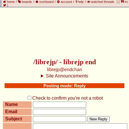
[
home
/
boards
/
overboard
/
account
/
help
/
watched threads
]
[
irc
/
]
/librejp/ - librejp end
librejp@endchan
Site Announcements
Posting mode: Reply
Check to confirm you're not a robot
Name
Email
Subject
New Reply