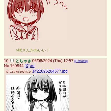
>咲さんかわいい！
とちゃき
06/06/2024 (Thu) 12:57
[Preview]
No.
159844
[X]
del
1422096204577.jpg
(
279.61 KB
1024x714
)