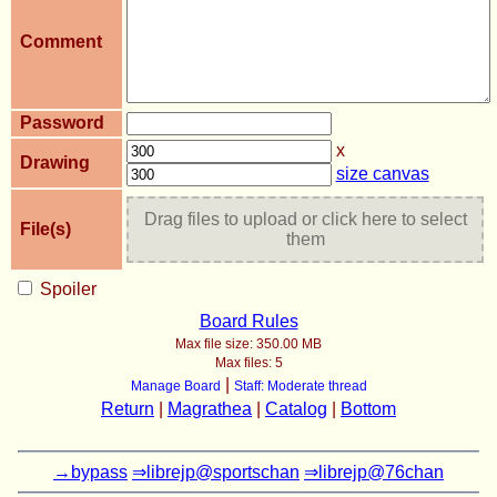
Comment
Password
x
Drawing
size canvas
Drag files to upload or click here to select
File(s)
them
Spoiler
Board Rules
Max file size:
350.00 MB
Max files:
5
|
Manage Board
Staff: Moderate thread
Return
|
Magrathea
|
Catalog
|
Bottom
→bypass
⇒librejp@sportschan
⇒librejp@76chan