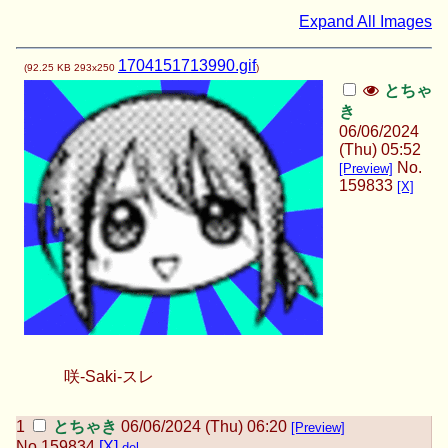
Expand All Images
1704151713990.gif
(
92.25 KB
293x250
)
とちゃ
き
06/06/2024
(Thu) 05:52
No.
[Preview]
159833
[X]
咲-Saki-スレ
とちゃき
06/06/2024 (Thu) 06:20
[Preview]
No.
159834
[X]
del