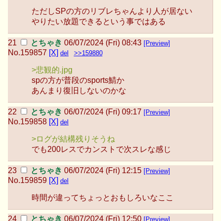
ただしSPの方のリブレちゃんより人が居ない
やりたい放題できるという事ではある
とちゃき
06/07/2024 (Fri) 08:43
[Preview]
No.
159857
[X]
del
>>159880
>悲観的.jpg
spの方が普段のsports鯖か
あんまり復旧しないのかな
とちゃき
06/07/2024 (Fri) 09:17
[Preview]
No.
159858
[X]
del
>ログが結構残りそうね
でも200レスでカンストで次スレな感じ
とちゃき
06/07/2024 (Fri) 12:15
[Preview]
No.
159859
[X]
del
時間が違ってちょっとおもしろいなここ
とちゃき
06/07/2024 (Fri) 12:50
[Preview]