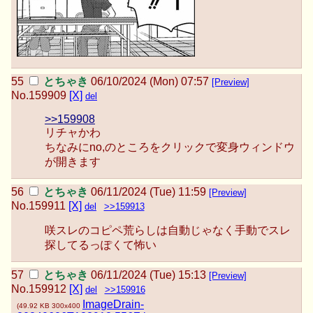
とちゃき
06/10/2024 (Mon) 07:57
[Preview]
No.
159909
[X]
del
>>159908
リチャかわ
ちなみにno,のところをクリックで変身ウィンドウ
が開きます
とちゃき
06/11/2024 (Tue) 11:59
[Preview]
No.
159911
[X]
del
>>159913
咲スレのコピペ荒らしは自動じゃなく手動でスレ
探してるっぽくて怖い
とちゃき
06/11/2024 (Tue) 15:13
[Preview]
No.
159912
[X]
del
>>159916
ImageDrain-
(
49.92 KB
300x400