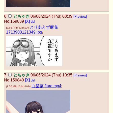
とちゃき
06/06/2024 (Thu) 08:39
[Preview]
No.
159839
[X]
del
とりあえず麻雀
(
22.17 KB
223x120
1713903121349.jpg
)
とちゃき
06/06/2024 (Thu) 10:35
[Preview]
No.
159840
[X]
del
白築慕 flare.mp4
(
7.56 MB
1024x1024
)