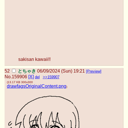
sakisan kawaii!!
とちゃき
06/09/2024 (Sun) 19:21
[Preview]
No.
159906
[X]
del
>>159907
(
13.17 KB
300x300
drawfagsOriginalContent.png
)