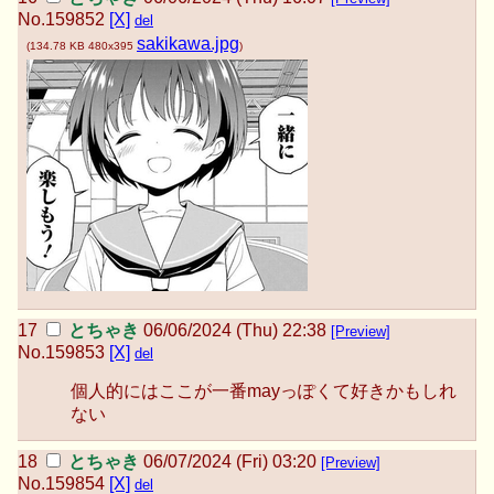
No.
159852
[X]
del
sakikawa.jpg
(
134.78 KB
480x395
)
とちゃき
06/06/2024 (Thu) 22:38
[Preview]
No.
159853
[X]
del
個人的にはここが一番mayっぽくて好きかもしれ
ない
とちゃき
06/07/2024 (Fri) 03:20
[Preview]
No.
159854
[X]
del