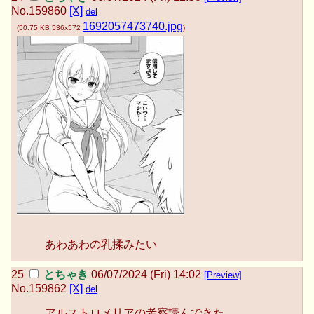
No.
159860
[X]
del
1692057473740.jpg
(
50.75 KB
536x572
)
あわあわの乳揉みたい
とちゃき
06/07/2024 (Fri) 14:02
[Preview]
No.
159862
[X]
del
アルストロメリアの考察読んできた