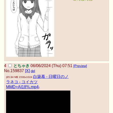
とちゃき
06/06/2024 (Thu) 07:51
[Preview]
No.
159837
[X]
del
白築慕 - 日曜日のノ
(
65.94 MB
1536x1024
ラネコ - コイカツ
MMD+AI18%.mp4
)