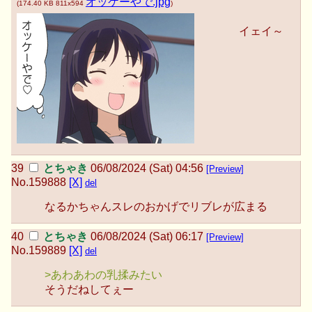
オッケーやで.jpg
(
174.40 KB
811x594
)
イェイ～
とちゃき
06/08/2024 (Sat) 04:56
[Preview]
No.
159888
[X]
del
なるかちゃんスレのおかげでリブレが広まる
とちゃき
06/08/2024 (Sat) 06:17
[Preview]
No.
159889
[X]
del
>あわあわの乳揉みたい
そうだねしてぇー