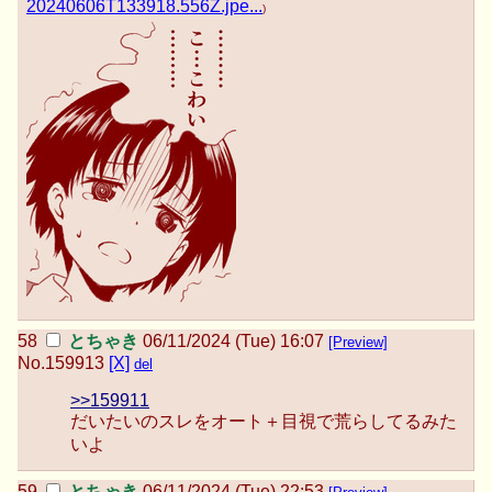
20240606T133918.556Z.jpe...
)
とちゃき
06/11/2024 (Tue) 16:07
[Preview]
No.
159913
[X]
del
>>159911
だいたいのスレをオート＋目視で荒らしてるみた
いよ
とちゃき
06/11/2024 (Tue) 22:53