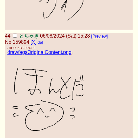
とちゃき
06/08/2024 (Sat) 15:28
[Preview]
No.
159894
[X]
del
(
10.16 KB
300x300
drawfagsOriginalContent.png
)