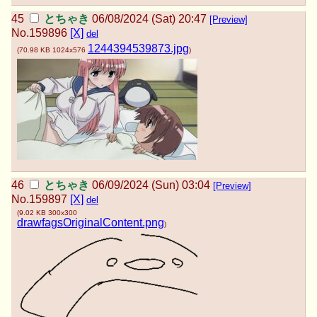
とちゃき
06/08/2024 (Sat) 20:47
[Preview]
No.
159896
[X]
del
1244394539873.jpg
(
70.98 KB
1024x576
)
とちゃき
06/09/2024 (Sun) 03:04
[Preview]
No.
159897
[X]
del
(
9.02 KB
300x300
drawfagsOriginalContent.png
)