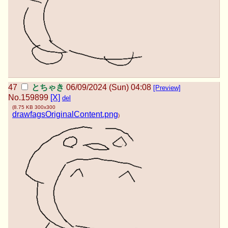
とちゃき
06/09/2024 (Sun) 04:08
[Preview]
No.
159899
[X]
del
(
8.75 KB
300x300
drawfagsOriginalContent.png
)