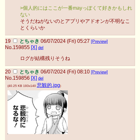
>個人的にはここが一番mayっぽくて好きかもしれ
ない
そうだねがないのとアプリやアドオンが不明なこ
とくらいか
とちゃき
06/07/2024 (Fri) 05:27
[Preview]
No.
159855
[X]
del
ログが結構残りそうね
とちゃき
06/07/2024 (Fri) 08:10
[Preview]
No.
159856
[X]
del
悲観的.jpg
(
40.25 KB
193x140
)