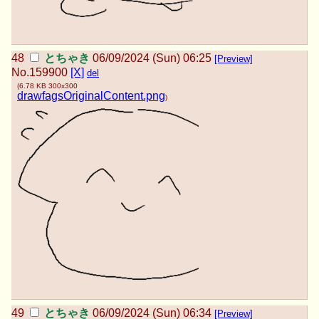
とちゃき
06/09/2024 (Sun) 06:25
[Preview]
No.
159900
[X]
del
(
6.78 KB
300x300
drawfagsOriginalContent.png
)
とちゃき
06/09/2024 (Sun) 06:34
[Preview]