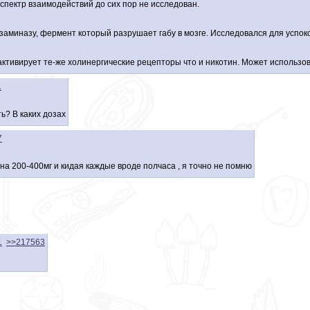
спектр взаимодействий до сих пор не исследован.
аминазу, фермент который разрушает габу в мозге. Исследовался для успок
ктивирует те-же холинергические рецепторы что и никотин. Может использов
1
ь? В каких дозах
7
 на 200-400мг и кидая каждые вроде полчаса , я точно не помню
1
>>217563