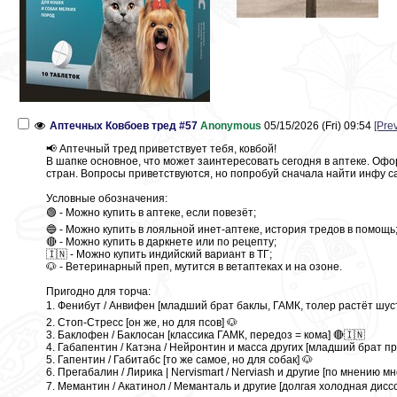
Аптечных Ковбоев тред #57
Anonymous
05/15/2026 (Fri) 09:54
[Pre
📢 Аптечный тред приветствует тебя, ковбой!
В шапке основное, что может заинтересовать сегодня в аптеке. Оф
стран. Вопросы приветствуются, но попробуй сначала найти инфу с
Условные обозначения:
🟢 - Можно купить в аптеке, если повезёт;
🔵 - Можно купить в лояльной инет-аптеке, история тредов в помощь
🔴 - Можно купить в даркнете или по рецепту;
🇮🇳 - Можно купить индийский вариант в ТГ;
🐶 - Ветеринарный преп, мутится в ветаптеках и на озоне.
Пригодно для торча:
1. Фенибут / Анвифен [младший брат баклы, ГАМК, толер растёт шуст
2. Стоп-Стресс [он же, но для псов] 🐶
3. Баклофен / Баклосан [классика ГАМК, передоз = кома] 🔴🇮🇳
4. Габапентин / Катэна / Нейронтин и масса других [младший брат 
5. Гапентин / Габитабс [то же самое, но для собак] 🐶
6. Прегабалин / Лирика | Nervismart / Nerviash и другие [по мнению
7. Мемантин / Акатинол / Меманталь и другие [долгая холодная дисс