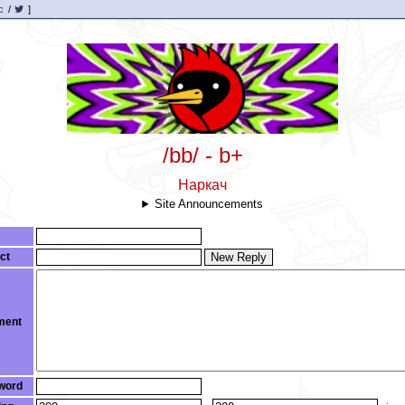
c
/
]
/bb/ - b+
Наркач
Site Announcements
ct
New Reply
ent
word