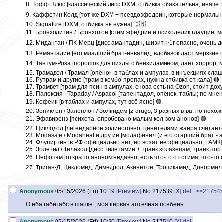
8. Тофф Плюс [классический дисс DXM, отбивка обязательна, иначе Г
9. Каффетин Колд [тот же DXM + псевдоэфедрин, которые нормально н
10. Signature [DXM, отбивка не нужна] 🇮🇳
11. Бронхолитин / Бронхотон [стим эфедрин и психоделик глауцин, м
12. Мидантан / ПК-Мерц [дисс амантадин, шизит, >1г опасно, очень 
13. Ремантадин [его младший брат-инвалид, вдобавок даст мерзкие п
14. Тантум-Роза [порошок для пизды с бензидамином, даёт хоррор, м
15. Трамадол / Трамал [опёнок, в таблах и ампулах, в инъекциях слаще
16. Рутрам и другие [трам в комбо-препах, нужна отбивка от кала] 🔴
17. Трамвет [трам для псин в ампулах, снова есть на Ozon, стоит дох
18. Палексия | Tapaday / Aspadol [тапентадол, опёнок, таблы; по мн
19. Кофеин [в таблах и ампулах, тут всё ясно] 🟢
20. Зопиклон / Залеплон / Золпидем [z-drugs, 3 разных в-ва, но пох
21. Эфавиренз [психота, опробовано малым кол-вом анонов] 🟢
22. Циклодол [легендарное холиноговно, ценителями жанра считаетс
23. Modasafe / Modaheal и другие [модафинил (и его старший брат - 
24. Флупиртин [в РФ официально нет, но возят неофициально; ГАМК]
25. Золетил / Телазол [дисс тилетамин + транк золазепам; транк пор
26. Нефопам [открыто аноном недавно, есть что-то от стима, что-то 
27. Триган-Д, Цикломед, Димедрол, Акинетон, Тропикамид, Донормил 
Непригодно для торча, но полезно:
1. Диазепам, Xanax, Клоназепам, Феназепам и другие [транки, помогу
Anonymous
05/15/2026 (Fri) 10:19
[Preview]
No.
217539
[X]
del
>>21754
2. Карисопродол [транк из Индии] 🇮🇳
О еба габитабс в шапке , моя первая аптечная поебень
3. Тримедат [панацея от опиатных запоров, сам даёт смехотворны
4. Корвалол [если нет ничего лучше, поможет уснуть] 🟢
Anonymous
05/15/2026 (Fri) 10:20
[Preview]
No.
217540
[X]
del