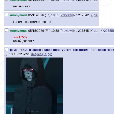
5. Нейролептики [если надо выйти из психоза] 🔵🔴
6. Фенотропил, Ноопепт [ноотропы] 🟢
первый нах
7. Грандаксин [недотранк, разве что за неимением лучшего] 🟢
Anonymous
05/15/2026 (Fri) 10:51
[Preview]
No.
217542
[X]
del
8. Антидепрессанты [строго по рецепту врача] 🔵🔴
9. Спиртовые салфетки, вода для инъекций [мастхев, если что-то кол
На ям есть трамвет вроде
10. Налоксон [спасёт от ГГКП при обдозе опятами] 🔵
Anonymous
05/15/2026 (Fri) 10:58
[Preview]
No.
217545
[X]
del
>>21755
Прошлый
>>215426
>>217539
Какой дозинг?
ремантадин в шапке ахахах советуйте что затестить только не говн
(
3.13 KB
225x225
images (1).jpg
)