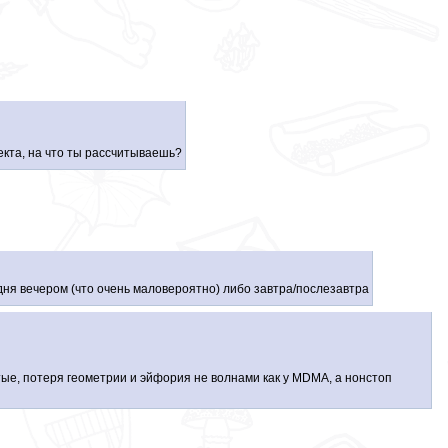
кта, на что ты рассчитываешь?
одня вечером (что очень маловероятно) либо завтра/послезавтра
утые, потеря геометрии и эйфория не волнами как у MDMA, а нонстоп