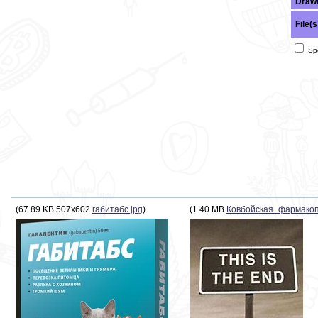
Draw
File(s
Spo
(
67.89 KB
507x602
габитабс.jpg
)
(
1.40 MB
Ковбойская_фармакоп