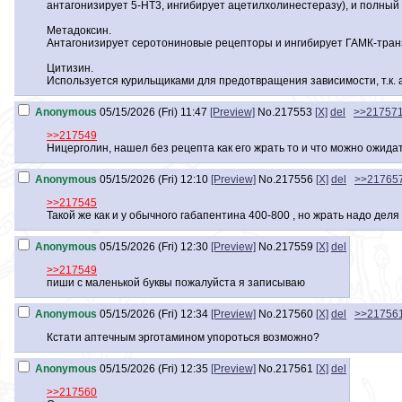
антагонизирует 5-HT3, ингибирует ацетилхолинестеразу), и полный 
Метадоксин.
Антагонизирует серотониновые рецепторы и ингибирует ГАМК-транз
Цитизин.
Используется курильщиками для предотвращения зависимости, т.к. а
Anonymous
05/15/2026 (Fri) 11:47
[Preview]
No.
217553
[X]
del
>>21757
>>217549
Ницерголин, нашел без рецепта как его жрать то и что можно ожидат
Anonymous
05/15/2026 (Fri) 12:10
[Preview]
No.
217556
[X]
del
>>21765
>>217545
Такой же как и у обычного габапентина 400-800 , но жрать надо деля
Anonymous
05/15/2026 (Fri) 12:30
[Preview]
No.
217559
[X]
del
>>217549
пиши с маленькой буквы пожалуйста я записываю
Anonymous
05/15/2026 (Fri) 12:34
[Preview]
No.
217560
[X]
del
>>21756
Кстати аптечным эрготамином упороться возможно?
Anonymous
05/15/2026 (Fri) 12:35
[Preview]
No.
217561
[X]
del
>>217560