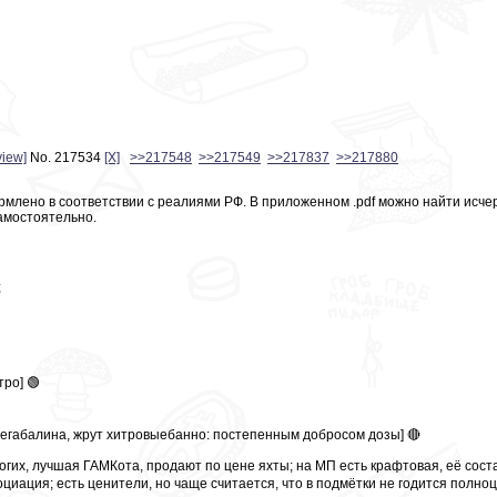
view]
No.
217534
[X]
>>217548
>>217549
>>217837
>>217880
ормлено в соответствии с реалиями РФ. В приложенном .pdf можно найти исч
амостоятельно.
;
ро] 🟢
прегабалина, жрут хитровыебанно: постепенным добросом дозы] 🔴
 многих, лучшая ГАМКота, продают по цене яхты; на МП есть крафтовая, её сос
оциация; есть ценители, но чаще считается, что в подмётки не годится полно