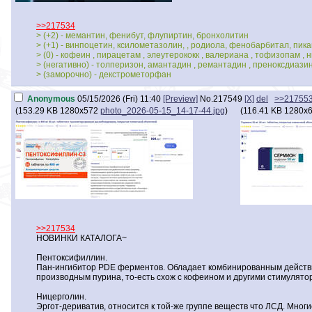
>>217534
> (+2) - мемантин, фенибут, флупиртин, бронхолитин
> (+1) - винпоцетин, ксилометазолин, , родиола, фенобарбитал, пи
> (0) - кофеин , пирацетам , элеутерококк , валериана , тофизопам , 
> (негативно) - толперизон, амантадин , ремантадин , преноксдиази
> (заморочно) - декстрометорфан
Anonymous
05/15/2026 (Fri) 11:40
[Preview]
No.
217549
[X]
del
>>21755
(
153.29 KB
1280x572
photo_2026-05-15_14-17-44.jpg
)
(
116.41 KB
1280x
>>217534
НОВИНКИ КАТАЛОГА~
Пентоксифиллин.
Пан-ингибитор PDE ферментов. Обладает комбинированным действие
производным пурина, то-есть схож с кофеином и другими стимулято
Ницерголин.
Эргот-дериватив, относится к той-же группе веществ что ЛСД. Мно