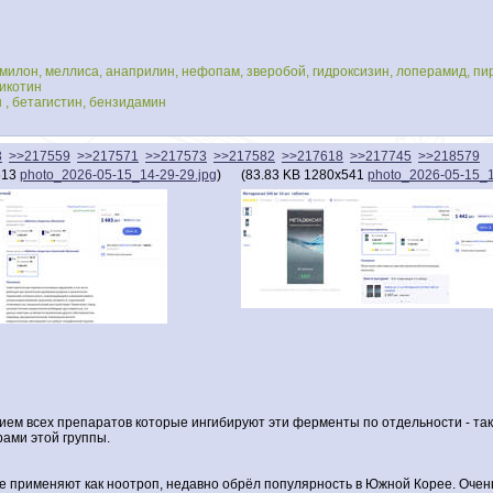
камилон, меллиса, анаприлин, нефопам, зверобой, гидроксизин, лоперамид, пи
никотин
н , бетагистин, бензидамин
3
>>217559
>>217571
>>217573
>>217582
>>217618
>>217745
>>218579
613
photo_2026-05-15_14-29-29.jpg
)
(
83.83 KB
1280x541
photo_2026-05-15_1
м всех препаратов которые ингибируют эти ферменты по отдельности - таки
рами этой группы.
гие применяют как ноотроп, недавно обрёл популярность в Южной Корее. Оч