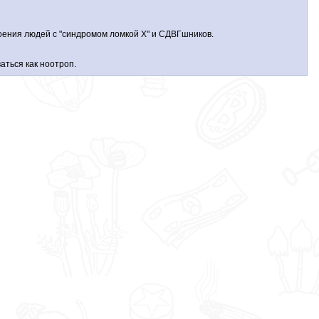
оения людей с "синдромом ломкой X" и СДВГшников.
аться как ноотроп.