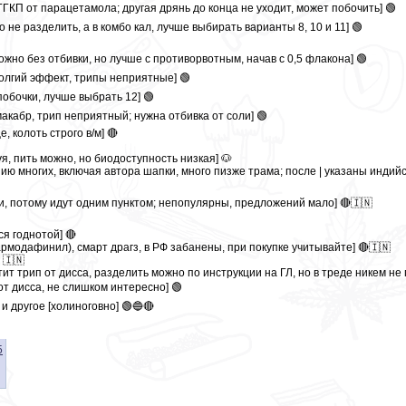
ГКП от парацетамола; другая дрянь до конца не уходит, может побочить] 🟢
е разделить, а в комбо кал, лучше выбирать варианты 8, 10 и 11] 🟢
ожно без отбивки, но лучше с противорвотным, начав с 0,5 флакона] 🟢
долгий эффект, трипы неприятные] 🟢
обочки, лучше выбрать 12] 🟢
акабр, трип неприятный; нужна отбивка от соли] 🟢
, колоть строго в/м] 🔴
уя, пить можно, но биодоступность низкая] 🐶
ению многих, включая автора шапки, много пизже трама; после | указаны индий
ожи, потому идут одним пунктом; непопулярны, предложений мало] 🔴🇮🇳
я годнотой] 🔴
армодафинил), смарт драгз, в РФ забанены, при покупке учитывайте] 🔴🇮🇳
 🇮🇳
тит трип от дисса, разделить можно по инструкции на ГЛ, но в треде никем не
от дисса, не слишком интересно] 🟢
и другое [холиноговно] 🟢🔵🔴
т на выходах, не мешать с алко] 🔴
5
е опиатоподобные эффекты] 🟢