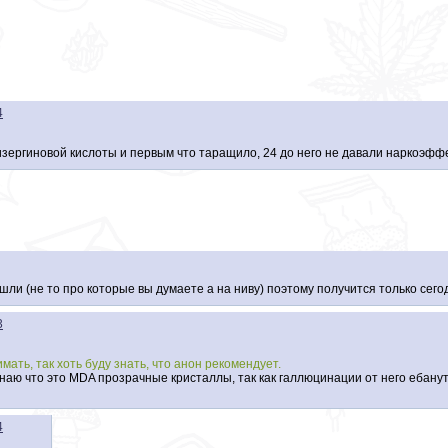
4
ергиновой кислоты и первым что таращило, 24 до него не давали наркоэффе
шли (не то про которые вы думаете а на ниву) поэтому получится только сег
3
ать, так хоть буду знать, что анон рекомендует.
 знаю что это MDA прозрачные кристаллы, так как галлюцинации от него ебан
4