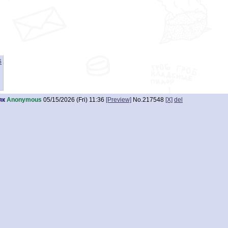
оть] 🟢
6
як
Anonymous
05/15/2026 (Fri) 11:36
[Preview]
No.
217548
[X]
del