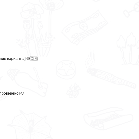
ские варианты] 🔴🇮🇳
 проверено] 🐶