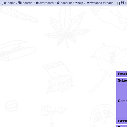
[
home
/
boards
/
overboard
/
account
/
help
/
watched threads
]
[
ir
Email
Subje
Comm
Pass