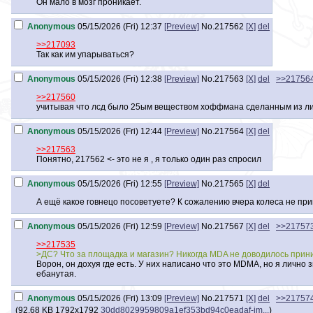
Он мало в мозг проникает.
Anonymous
05/15/2026 (Fri) 12:37
[Preview]
No.
217562
[X]
del
>>217093
Так как им упарываться?
Anonymous
05/15/2026 (Fri) 12:38
[Preview]
No.
217563
[X]
del
>>21756
>>217560
учитывая что лсд было 25ым веществом хоффмана сделанным из лиз
Anonymous
05/15/2026 (Fri) 12:44
[Preview]
No.
217564
[X]
del
>>217563
Понятно, 217562 <- это не я , я только один раз спросил
Anonymous
05/15/2026 (Fri) 12:55
[Preview]
No.
217565
[X]
del
А ещё какое говнецо посоветуете? К сожалению вчера колеса не при
Anonymous
05/15/2026 (Fri) 12:59
[Preview]
No.
217567
[X]
del
>>21757
>>217535
>ДС? Что за площадка и магазин? Никогда MDA не доводилось приним
Ворон, он дохуя где есть. У них написано что это MDMA, но я лично
ебанутая.
Anonymous
05/15/2026 (Fri) 13:09
[Preview]
No.
217571
[X]
del
>>21757
(
92.68 KB
1792x1792
30dd8029959809a1ef353bd94c0eadaf-im...
)