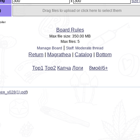
ing
x
size
)
Drag files to upload or click here to select them
iler
Board Rules
Max file size:
350.00 MB
Max files:
5
|
Manage Board
Staff: Moderate thread
Return
|
Magrathea
|
Catalog
|
Bottom
Тор1
Тор2
Капча
Логи
ᅠ
8моё/б+
ея_v028(1).pdf
)