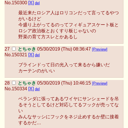
No.
150300
[X]
del
最近来たロシア人はロリコンだって言ってるやつ
がいるけど
今盛り上がってるのってフィギュアスケート板と
ロシア政治板とおくすり板じゃないの
野菜の育て方スレとかあるし
とちゃき
05/30/2019 (Thu) 08:36:47
[Preview]
No.
150321
[X]
del
ブラインドって日の光入って来るから嫌いだ
カーテンのがいい
とちゃき
05/30/2019 (Thu) 10:46:15
[Preview]
No.
150334
[X]
del
ベランダに張ってあるワイヤにサンシェードを吊
るそうとしてるけど対応してるフックが売ってな
い
みんなサッシにフックをネジ止めするか壁に接着
するかだ…