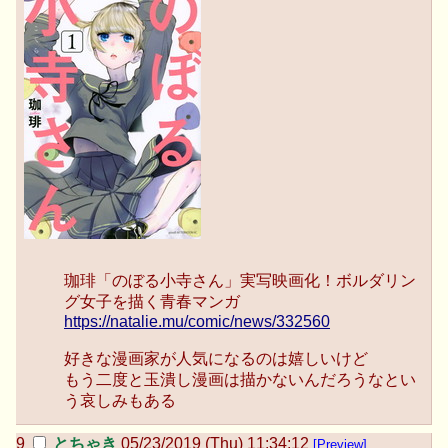
珈琲「のぼる小寺さん」実写映画化！ボルダリン
グ女子を描く青春マンガ
https://natalie.mu/comic/news/332560
好きな漫画家が人気になるのは嬉しいけど
もう二度と玉潰し漫画は描かないんだろうなとい
う哀しみもある
とちゃき
05/23/2019 (Thu) 11:34:12
[Preview]