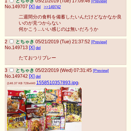
とちゃき
05/21/2019 (Tue) 17:09:46
[Preview]
No.
149707
[X]
del
>>149742
二週間分の食料を備蓄したいんだけどなかなか良
いのが見つからない
何かこう…いい感じのは無いだろうか
とちゃき
05/21/2019 (Tue) 21:37:52
[Preview]
No.
149713
[X]
del
たておつリブレー
とちゃき
05/22/2019 (Wed) 07:31:45
[Preview]
No.
149742
[X]
del
1558510357893.jpg
(
146.37 KB
728x440
)