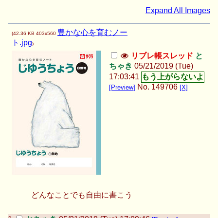
Expand All Images
豊かな心を育むノー
(
42.36 KB
403x560
ト.jpg
)
リブレ帳スレッド
と
ちゃき
05/21/2019 (Tue)
17:03:41
No.
149706
[Preview]
[X]
どんなことでも自由に書こう