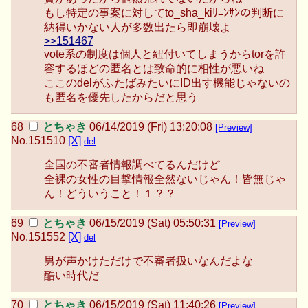
もし特定の事案に対してto_sha_kiﾘﾆﾝｻﾝの判断に
納得いかない人が多数出たら即崩壊よ
>>151467
vote系の制度は個人と紐付いてしまうからtorを許
容するほどの匿名とは致命的に相性が悪いね
ここのdelがふたばみたいにID出す機能じゃないの
も匿名を優先したからだと思う
とちゃき
06/14/2019 (Fri) 13:20:08
[Preview]
No.
151510
[X]
del
全国の不審者情報調べてるんだけど
全裸の女性の目撃情報全然ないじゃん！皆無じゃ
ん！どういうこと！１？？
とちゃき
06/15/2019 (Sat) 05:50:31
[Preview]
No.
151552
[X]
del
男が声かけただけで不審者扱いなんだよな
酷い時代だ
とちゃき
06/15/2019 (Sat) 11:40:26
[Preview]