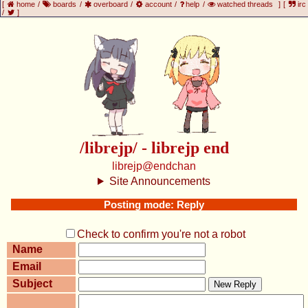
[
home
/
boards
/
overboard
/
account
/
help
/
watched threads
]
[
irc
/
]
/librejp/ - librejp end
librejp@endchan
Site Announcements
Posting mode: Reply
Check to confirm you're not a robot
Name
Email
Subject
New Reply