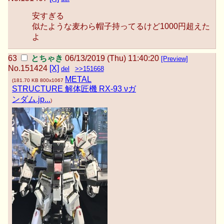
安すぎる
似たような麦わら帽子持ってるけど1000円超えた
よ
とちゃき
06/13/2019 (Thu) 11:40:20
[Preview]
No.
151424
[X]
del
>>151668
METAL
(
181.70 KB
800x1067
STRUCTURE 解体匠機 RX-93 νガ
ンダム.jp...
)