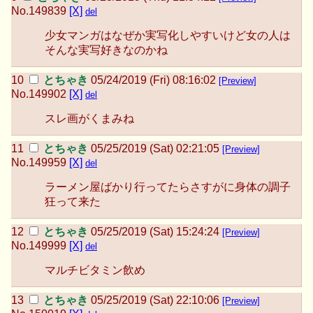
No.
149839
[X]
del
少女マンガはなぜか実写化しやすいけど女の人は
そんな実写好きなのかね
とちゃき
05/24/2019 (Fri) 08:16:02
[Preview]
No.
149902
[X]
del
スレ画がくまみね
とちゃき
05/25/2019 (Sat) 02:21:05
[Preview]
No.
149959
[X]
del
ラーメン屋ばかり行ってたらさすがに身体の調子
狂って来た
とちゃき
05/25/2019 (Sat) 15:24:24
[Preview]
No.
149999
[X]
del
マルチビタミン飲め
とちゃき
05/25/2019 (Sat) 22:10:06
[Preview]