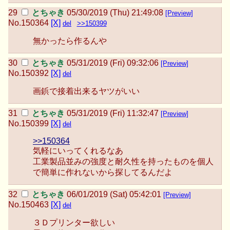
とちゃき
05/30/2019 (Thu) 21:49:08
[Preview]
No.
150364
[X]
del
>>150399
無かったら作るんや
とちゃき
05/31/2019 (Fri) 09:32:06
[Preview]
No.
150392
[X]
del
画鋲で接着出来るヤツがいい
とちゃき
05/31/2019 (Fri) 11:32:47
[Preview]
No.
150399
[X]
del
>>150364
気軽にいってくれるなあ
工業製品並みの強度と耐久性を持ったものを個人
で簡単に作れないから探してるんだよ
とちゃき
06/01/2019 (Sat) 05:42:01
[Preview]
No.
150463
[X]
del
３Ｄプリンター欲しい