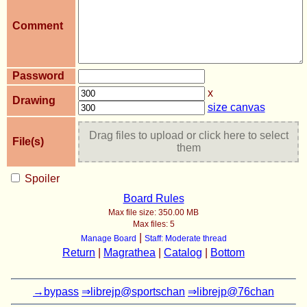
Comment
Password
x
Drawing
size canvas
Drag files to upload or click here to select
File(s)
them
Spoiler
Board Rules
Max file size:
350.00 MB
Max files:
5
|
Manage Board
Staff: Moderate thread
Return
|
Magrathea
|
Catalog
|
Bottom
→bypass
⇒librejp@sportschan
⇒librejp@76chan