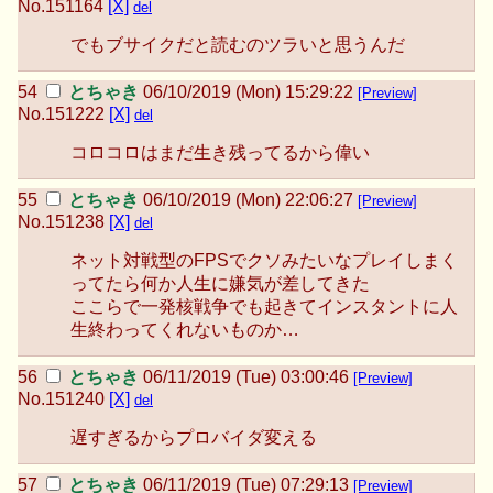
No.
151164
[X]
del
でもブサイクだと読むのツラいと思うんだ
とちゃき
06/10/2019 (Mon) 15:29:22
[Preview]
No.
151222
[X]
del
コロコロはまだ生き残ってるから偉い
とちゃき
06/10/2019 (Mon) 22:06:27
[Preview]
No.
151238
[X]
del
ネット対戦型のFPSでクソみたいなプレイしまく
ってたら何か人生に嫌気が差してきた
ここらで一発核戦争でも起きてインスタントに人
生終わってくれないものか…
とちゃき
06/11/2019 (Tue) 03:00:46
[Preview]
No.
151240
[X]
del
遅すぎるからプロバイダ変える
とちゃき
06/11/2019 (Tue) 07:29:13
[Preview]