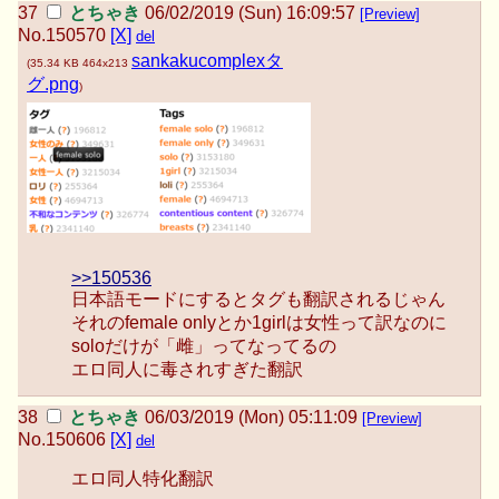
とちゃき
06/02/2019 (Sun) 16:09:57
[Preview]
No.
150570
[X]
del
sankakucomplexタ
(
35.34 KB
464x213
グ.png
)
>>150536
日本語モードにするとタグも翻訳されるじゃん
それのfemale onlyとか1girlは女性って訳なのに
soloだけが「雌」ってなってるの
エロ同人に毒されすぎた翻訳
とちゃき
06/03/2019 (Mon) 05:11:09
[Preview]
No.
150606
[X]
del
エロ同人特化翻訳