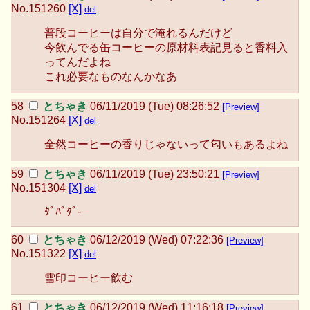
No.
151260
[X]
del
普段コーヒーは自分で淹れるんだけど
今飲んでる缶コーヒーの原材料表記見ると香料入
ってんだよね
これ必要なものなんかなあ
とちゃき
06/11/2019 (Tue) 08:26:52
[Preview]
No.
151264
[X]
del
全然コーヒーの香りじゃないって匂いもあるよね
とちゃき
06/11/2019 (Tue) 23:50:21
[Preview]
No.
151304
[X]
del
ﾀﾞﾊﾞﾀﾞ-
とちゃき
06/12/2019 (Wed) 07:22:36
[Preview]
No.
151322
[X]
del
雪印コーヒー飲む
とちゃき
06/12/2019 (Wed) 11:16:18
[Preview]