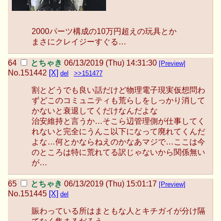
2000パーツ構成の10万円超えの玩具とか
まさにクレイジーすぐる…
とちゃき
06/13/2019 (Thu) 14:31:30
[Preview]
No.
151442
[X]
del
>>151477
割とどうでも良い話だけど物理電子現実仮想問わ
ずどこのコミュニティも荒らしをしっかり消して
かないと衰退してくだけなんだよな
治安維持と言うか…そこら辺管理側が仕事してく
れないと完全にうんこ以下になって廃れてくんだ
よな…何とかならねえのかなあマジで…ここは今
のところは特に荒れてる訳じゃないから関係無い
が…
とちゃき
06/13/2019 (Thu) 15:01:17
[Preview]
No.
151445
[X]
del
賑わっている所はまともな人とキチガイが分け隔