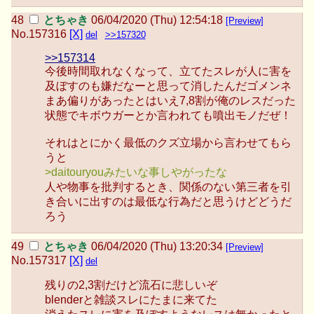
とちゃき
06/04/2020 (Thu) 12:54:18
[Preview]
No.
157316
[X]
del
>>157320
>>157314
今後時間取れなくなって、立てたスレが人に害を
及ぼすのも嫌だなーと思って消したんだゴメンネ
まあ偏りがあったとはいえ7,8割が俺のレスだった
状態でキボウガーとか言われても噴出モノだぜ！
それはとにかく最低のクズ立場から言わせてもら
うと
>daitouryouみたいな事しやがったな
人や物事を批判するとき、関係のない第三者を引
き合いに出すのは最低な行為だと思うけどどうだ
ろう
とちゃき
06/04/2020 (Thu) 13:20:34
[Preview]
No.
157317
[X]
del
残りの2,3割だけど流石に悲しいぞ
blenderと雑談スレにたまに来てた