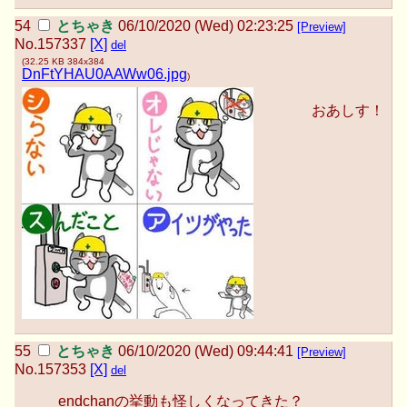
とちゃき
06/10/2020 (Wed) 02:23:25
[Preview]
No.
157337
[X]
del
(
32.25 KB
384x384
DnFtYHAU0AAWw06.jpg
)
おあしす！
とちゃき
06/10/2020 (Wed) 09:44:41
[Preview]
No.
157353
[X]
del
endchanの挙動も怪しくなってきた？