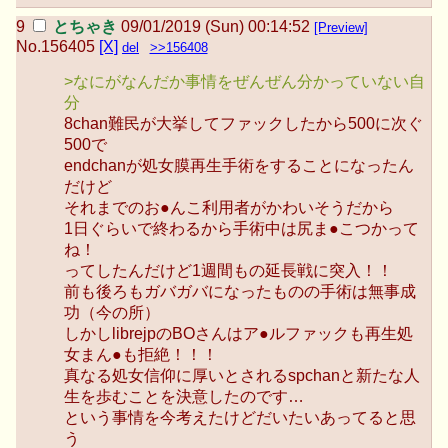
とちゃき
09/01/2019 (Sun) 00:14:52
[Preview]
No.
156405
[X]
del
>>156408
>なにがなんだか事情をぜんぜん分かっていない自
分
8chan難民が大挙してファックしたから500に次ぐ
500で
endchanが処女膜再生手術をすることになったん
だけど
それまでのお●んこ利用者がかわいそうだから
1日ぐらいで終わるから手術中は尻ま●こつかって
ね！
ってしたんだけど1週間もの延長戦に突入！！
前も後ろもガバガバになったものの手術は無事成
功（今の所）
しかしlibrejpのBOさんはア●ルファックも再生処
女まん●も拒絶！！！
真なる処女信仰に厚いとされるspchanと新たな人
生を歩むことを決意したのです…
という事情を今考えたけどだいたいあってると思
う