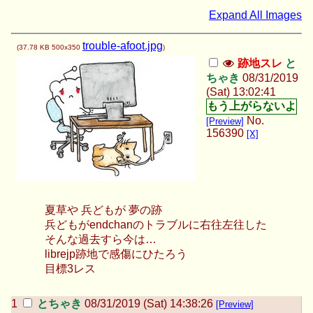
Expand All Images
trouble-afoot.jpg
(
37.78 KB
500x350
)
跡地スレ
と
ちゃき
08/31/2019
(Sat) 13:02:41
No.
[Preview]
156390
[X]
夏草や 兵どもが 夢の跡
兵どもがendchanのトラブルに右往左往した
そんな過去すら今は…
librejp跡地で感傷にひたろう
目標3レス
とちゃき
08/31/2019 (Sat) 14:38:26
[Preview]