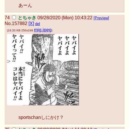
あーん
とちゃき
09/28/2020 (Mon) 10:43:22
[Preview]
No.
157882
[X]
del
mig.jpeg
(
19.33 KB
250x248
)
sportschanしにかけ？