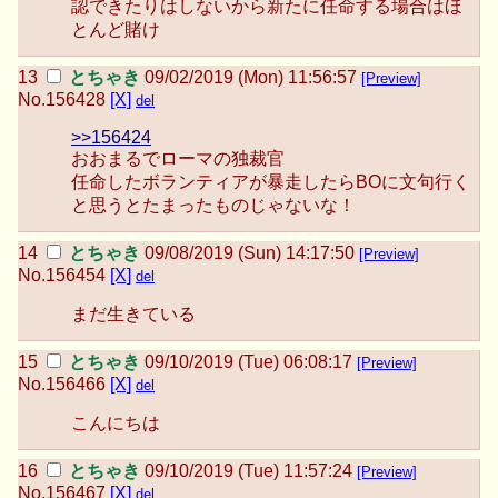
認できたりはしないから新たに任命する場合はほ
とんど賭け
とちゃき
09/02/2019 (Mon) 11:56:57
[Preview]
No.
156428
[X]
del
>>156424
おおまるでローマの独裁官
任命したボランティアが暴走したらBOに文句行く
と思うとたまったものじゃないな！
とちゃき
09/08/2019 (Sun) 14:17:50
[Preview]
No.
156454
[X]
del
まだ生きている
とちゃき
09/10/2019 (Tue) 06:08:17
[Preview]
No.
156466
[X]
del
こんにちは
とちゃき
09/10/2019 (Tue) 11:57:24
[Preview]
No.
156467
[X]
del