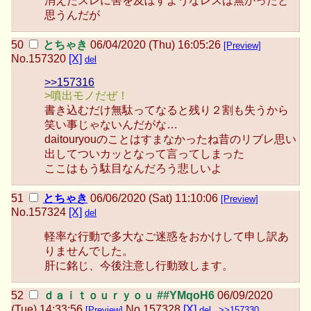
消えたスレに害を及ぼすようなレスは無かったと
思うんだが
とちゃき
06/04/2020 (Thu) 16:05:26
[Preview]
No.
157320
[X]
del
>>157316
>噴出モノだぜ！
書き込むだけ無駄ってなると残り２割も失うから
笑い事じゃないんだがな…
daitouryouのことはすまなかったね昔のリブレ思い
出してついカッとなって言ってしまった
ここはもう駄目なんだろう悲しいよ
とちゃき
06/06/2020 (Sat) 11:10:06
[Preview]
No.
157324
[X]
del
軽率な行動で多大なご迷惑をおかけして申し訳あ
りませんでした。
肝に銘じ、今後注意し行動致します。
ｄａｉｔｏｕｒｙｏｕ ##YMqoH6
06/09/2020
(Tue) 14:33:56
No.
157328
[X]
[Preview]
del
>>157330