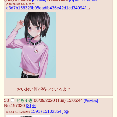
(
548.59 KB
2049x2762
d3d7b158329b95eadfb436e42d1cd34094f...
)
おいおい何が怒っているよ？
とちゃき
06/09/2020 (Tue) 15:05:44
[Preview]
No.
157330
[X]
del
1591715102354.jpg
(
36.54 KB
170x256
)