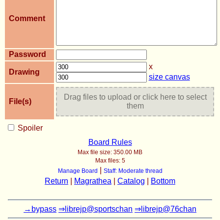
Comment
Password
x
Drawing
size canvas
Drag files to upload or click here to select
File(s)
them
Spoiler
Board Rules
Max file size:
350.00 MB
Max files:
5
|
Manage Board
Staff: Moderate thread
Return
|
Magrathea
|
Catalog
|
Bottom
→bypass
⇒librejp@sportschan
⇒librejp@76chan