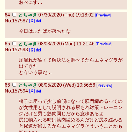
おぺにす…
とちゃき
07/30/2020 (Thu) 19:18:02
[Preview]
No.
157587
[X]
del
今日はふたばが落ちたな
とちゃき
08/03/2020 (Mon) 11:21:46
[Preview]
No.
157593
[X]
del
尿漏れが酷くて解決法を調べてたらエネマグラが
出てきた
どういう事だ…
とちゃき
08/05/2020 (Wed) 10:56:56
[Preview]
No.
157594
[X]
del
椅子に座って少し前傾になって肛門締めるっての
が女性用として説明される尿もれ対策トレーニン
グだけど男も筋肉同じだから意味あるよ
尻に物入れる時は筋肉緩めるんだけど尻を緩める
と尿道が締まるからエネマグラそういうことかも