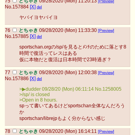
とちゃき
09/28/2020 (Mon) 11:20:13
[Preview]
No.
157884
[X]
del
ヤバイヨヤバイヨ
とちゃき
09/28/2020 (Mon) 11:33:30
[Preview]
No.
157885
[X]
del
sportschan.orgの/sp/を見るとﾒﾝﾁのために落とす8
時間で復活ってレスはある
仮に本物だと復活は日本時間で23時過ぎ？
とちゃき
09/28/2020 (Mon) 12:00:38
[Preview]
No.
157886
[X]
del
>▶dudder 09/28/20 (Mon) 06:11:14 No.1258005
>/sp/ is closed
>Open in 8 hours.
spって書いてあるけどsportschan全体なんだろう
か
sportschan/librejpもよく分からない感じ
とちゃき
09/28/2020 (Mon) 16:14:11
[Preview]