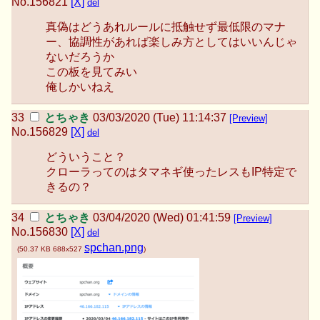
No.
156821
[X]
del
真偽はどうあれルールに抵触せず最低限のマナ
ー、協調性があれば楽しみ方としてはいいんじゃ
ないだろうか
この板を見てみい
俺しかいねえ
とちゃき
03/03/2020 (Tue) 11:14:37
[Preview]
No.
156829
[X]
del
どういうこと？
クローラってのはタマネギ使ったレスもIP特定で
きるの？
とちゃき
03/04/2020 (Wed) 01:41:59
[Preview]
No.
156830
[X]
del
spchan.png
(
50.37 KB
688x527
)