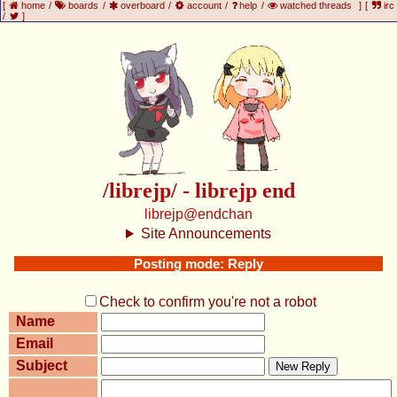
[
home
/
boards
/
overboard
/
account
/
help
/
watched threads
]
[
irc
/
]
/librejp/ - librejp end
librejp@endchan
Site Announcements
Posting mode: Reply
Check to confirm you're not a robot
Name
Email
Subject
New Reply