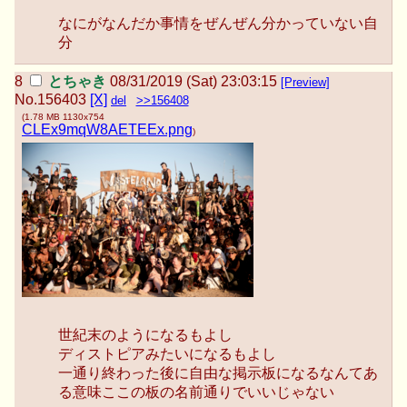
なにがなんだか事情をぜんぜん分かっていない自
分
とちゃき
08/31/2019 (Sat) 23:03:15
[Preview]
No.
156403
[X]
del
>>156408
(
1.78 MB
1130x754
CLEx9mqW8AETEEx.png
)
世紀末のようになるもよし
ディストピアみたいになるもよし
一通り終わった後に自由な掲示板になるなんてあ
る意味ここの板の名前通りでいいじゃない