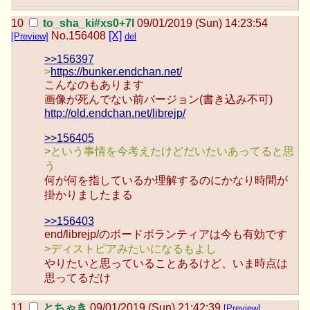
to_sha_ki#xs0+7l
09/01/2019 (Sun) 14:23:54
No.
156408
[X]
[Preview]
del
>>156397
>
https://bunker.endchan.net/
こんなのもあります
画像が死んでない前バージョン(書き込み不可)
http://old.endchan.net/librejp/
>>156405
>という事情を今考えたけどだいたいあってると思
う
何が何を指しているか理解するのにかなり時間が
掛かりましたまる
>>156403
end/librejp/のボードボランティアは今も有効です
>ディストピアみたいになるもよし
やりたいと思っていることあるけど、いま時点は
思ってるだけ
とちゃき
09/01/2019 (Sun) 21:42:39
[Preview]