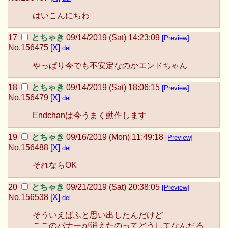
はいこんにちわ
とちゃき
09/14/2019 (Sat) 14:23:09
[Preview]
No.
156475
[X]
del
やっぱり今でも不安定なのかエンドちゃん
とちゃき
09/14/2019 (Sat) 18:06:15
[Preview]
No.
156479
[X]
del
Endchanは今うまく動作します
とちゃき
09/16/2019 (Mon) 11:49:18
[Preview]
No.
156488
[X]
del
それならOK
とちゃき
09/21/2019 (Sat) 20:38:05
[Preview]
No.
156538
[X]
del
そういえばふと思い出したんだけど
ここのバナーが消えたのってどうしてなんだろ