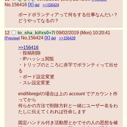
No.
156416
[X]
del
>>156424
ボードボランティアって何をする仕事なんだい？
どうやってなるの？
to_sha_ki#xs0+7l
09/02/2019 (Mon) 10:20:41
No.
156424
[X]
[Preview]
del
>>156428
>>156416
・投稿削除
・IPハッシュ閲覧
・トリップのところに赤字でボランティって出せ
る
・ボード設定変更
・スレ設定変更
end/librejp/の場合は上の account でアカウント作
ってから
何らかの方法で削除方針と一緒にユーザー名をわ
たしに伝えてくれれば任命します
固定ハンドル付き活動歴とかでその人の思想を確