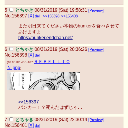
とちゃき
08/31/2019 (Sat) 19:58:31
[Preview]
No.
156397
[X]
del
>>156398
>>156408
また明日来てください本物のbunkerを食べさせて
あげますよ
https://bunker.endchan.net/
とちゃき
08/31/2019 (Sat) 20:36:26
[Preview]
No.
156398
[X]
del
ＲＥＢＥＬＬＩＯ
(
48.06 KB
436x107
Ｎ.png
)
>>156397
バンカー！？死んだはずじゃ…
とちゃき
08/31/2019 (Sat) 22:30:14
[Preview]
No.
156401
[X]
del