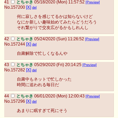
とちゃき
05/18/2020 (Mon) 11:57:52
[Preview]
No.
157200
[X]
del
何に寂しさを感じてるかは知らないけど
なにか新しい趣味始めてみたらどうだろう
それ繋がりで交友広がるかもしれんし
とちゃき
05/24/2020 (Sun) 11:26:52
[Preview]
No.
157244
[X]
del
自粛解除で忙しくなるんや
とちゃき
05/29/2020 (Fri) 20:14:25
[Preview]
No.
157282
[X]
del
自粛中もネットで忙しかった
時間に追われる毎日だ
とちゃき
06/01/2020 (Mon) 12:00:43
[Preview]
No.
157296
[X]
del
あまりに眠すぎて死にそう