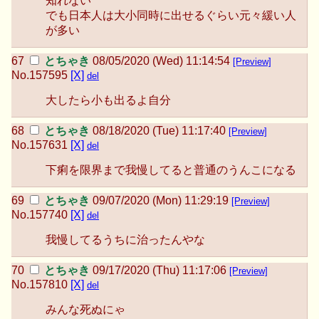
知れない
でも日本人は大小同時に出せるぐらい元々緩い人
が多い
とちゃき
08/05/2020 (Wed) 11:14:54
[Preview]
No.
157595
[X]
del
大したら小も出るよ自分
とちゃき
08/18/2020 (Tue) 11:17:40
[Preview]
No.
157631
[X]
del
下痢を限界まで我慢してると普通のうんこになる
とちゃき
09/07/2020 (Mon) 11:29:19
[Preview]
No.
157740
[X]
del
我慢してるうちに治ったんやな
とちゃき
09/17/2020 (Thu) 11:17:06
[Preview]
No.
157810
[X]
del
みんな死ぬにゃ