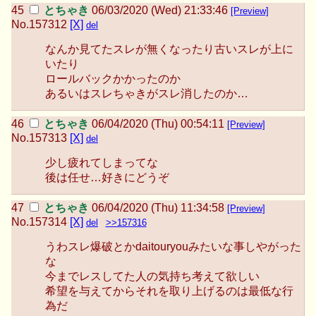
とちゃき
06/03/2020 (Wed) 21:33:46
[Preview]
No.
157312
[X]
del
なんか見てたスレが無くなったり古いスレが上に
いたり
ロールバックかかったのか
あるいはスレちゃきがスレ消したのか…
とちゃき
06/04/2020 (Thu) 00:54:11
[Preview]
No.
157313
[X]
del
少し疲れてしまってな
後は任せ…好きにどうぞ
とちゃき
06/04/2020 (Thu) 11:34:58
[Preview]
No.
157314
[X]
del
>>157316
うわスレ爆破とかdaitouryouみたいな事しやがった
な
今までレスしてた人の気持ち考えて欲しい
希望を与えてからそれを取り上げるのは最低な行
為だ