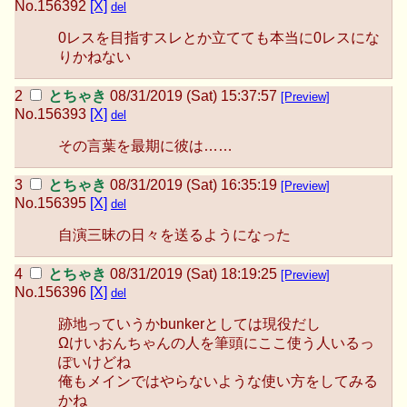
No.
156392
[X]
del
0レスを目指すスレとか立てても本当に0レスにな
りかねない
とちゃき
08/31/2019 (Sat) 15:37:57
[Preview]
No.
156393
[X]
del
その言葉を最期に彼は……
とちゃき
08/31/2019 (Sat) 16:35:19
[Preview]
No.
156395
[X]
del
自演三昧の日々を送るようになった
とちゃき
08/31/2019 (Sat) 18:19:25
[Preview]
No.
156396
[X]
del
跡地っていうかbunkerとしては現役だし
Ωけいおんちゃんの人を筆頭にここ使う人いるっ
ぽいけどね
俺もメインではやらないような使い方をしてみる
かね