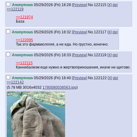
Anonymous
05/29/2026 (Fri) 18:28
[Preview]
No.
122115
[X]
del
>>122119
>>121974
База
Anonymous
05/29/2026 (Fri) 18:32
[Preview]
No.
122117
[X]
del
>>122095
Так это фармакология, а не еда. Но грустно, конечно.
Anonymous
05/29/2026 (Fri) 18:33
[Preview]
No.
122119
[X]
del
>>122115
Каннибализм еще нужно и жертвоприношения, иначе не щитово.
Anonymous
05/29/2026 (Fri) 18:40
[Preview]
No.
122122
[X]
del
>>122142
(
5.78 MB
3016x4032
1780080038563.jpg
)