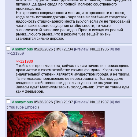
лежать инструмент, конструктивные материалы, запас продуктов
питания, да даже сводя по полной, полного собственного
производства.
Но в реалиях современности многих, и оторванности от всего,
когда весть источник дохода - зарплата в платёжных средствах
надобность стационарного места выхлоп если уж не требований
чисто психического ощущения стабильности, то чисто
экономической экономии расходов. Просто исходя из реалий
рынка, любого рынка, что в режиме "без вещей" жизнь
становится сильно дороже.
Anonymous
05/28/2026 (Thu) 21:34
[Preview]
No.
121936
[X]
del
>>121959
>>121930
Так было в прошлые века, сейчас ты сам ничего не производишь
практически в своем хозяйстве своими фондами. Квартира в
значительной степени является имуществом города, а не твоим.
Ты не можешь произвольно ее перестраивать. Поэтому даже
владение в собственности довольно условное получается.
Запасы еды? Максимум забить холодильник. Этот не тонны еды
как у фермеров.
Anonymous
05/28/2026 (Thu) 21:37
[Preview]
No.
121937
[X]
del
(
YouTube Embed
)