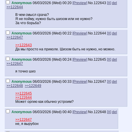
Anonymous
06/03/2026 (Wed) 00:20
[Preview]
No.
122643
[X]
del
>>122644
В чем смысл срача?
Я не пойму, нужно быть шизом или не нужно?
За что борьба?
Anonymous
06/03/2026 (Wed) 00:22
[Preview]
No.
122644
[X]
del
>>122647
>>122643
Да мы просто на приколе. Шизом быть не нужно, но можно.
Anonymous
06/03/2026 (Wed) 00:24
[Preview]
No.
122645
[X]
del
>>122647
я точно шиз
Anonymous
06/03/2026 (Wed) 00:33
[Preview]
No.
122647
[X]
del
>>122648
>>122649
>>122645
>>122644
Может оргию как обычно устроим?
Anonymous
06/03/2026 (Wed) 00:40
[Preview]
No.
122648
[X]
del
>>122647
не, я вырубон