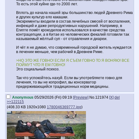
То есть этой хуйне где-то 2000 лет.
Вплоть до начала нашей эры большинство людей Древнего Рима
и других культур ело какашки.
Экскременты входили в состав лечебных смесей от воспаления,
инфекций и даже репродуктивных нарушений. Например, в
Египте помёт крокодилов использовался в качестве средства
контрацепции, а в Китае из человеческих фекалий готовили так
называемый жёлтый суп - от отравления и диареи.
И чёт я не думаю, что современный городской житель нуждается
в лечении меньше, чем рабочий в Древнем Риме.
>НО ЭТО ЖЕ ГОВНО! ЕСЛИ Я СЪЕМ ГОВНО ТО Я ВОНЯЮ! ВСЕ
ПОЙМУТ ЧТО Я ЕМ ГОВНО!
Это социальный психоз.
Так что успокойтесь нахуй. Если вы употребляете говно для
лечения, то вы не копрофил, вы консерватор
придерживающийся традиционных норм медицины.
Anonymous
05/29/2026 (Fri) 09:19
[Preview]
No.
121974
[X]
del
>>122115
(
408.33 KB
1920x1080
1780046369777.jpg
)