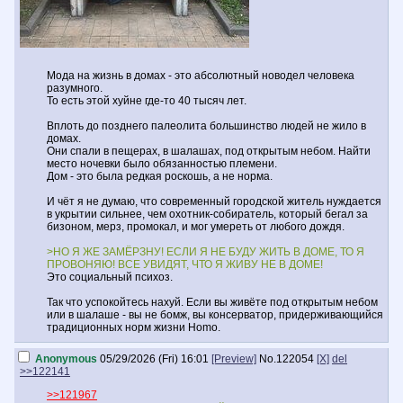
Мода на жизнь в домах - это абсолютный новодел человека
разумного.
То есть этой хуйне где-то 40 тысяч лет.
Вплоть до позднего палеолита большинство людей не жило в
домах.
Они спали в пещерах, в шалашах, под открытым небом. Найти
место ночевки было обязанностью племени.
Дом - это была редкая роскошь, а не норма.
И чёт я не думаю, что современный городской житель нуждается
в укрытии сильнее, чем охотник-собиратель, который бегал за
бизоном, мерз, промокал, и мог умереть от любого дождя.
>НО Я ЖЕ ЗАМЁРЗНУ! ЕСЛИ Я НЕ БУДУ ЖИТЬ В ДОМЕ, ТО Я
ПРОВОНЯЮ! ВСЕ УВИДЯТ, ЧТО Я ЖИВУ НЕ В ДОМЕ!
Это социальный психоз.
Так что успокойтесь нахуй. Если вы живёте под открытым небом
или в шалаше - вы не бомж, вы консерватор, придерживающийся
традиционных норм жизни Homo.
Anonymous
05/29/2026 (Fri) 16:01
[Preview]
No.
122054
[X]
del
>>122141
>>121967