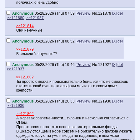
полочках, очень удобно.
Anonymous
05/28/2026 (Thu) 07:59
[Preview]
No.
121879
[X]
del
>>121880
>>121937
>>121814
Они ненужные
Anonymous
05/28/2026 (Thu) 08:52
[Preview]
No.
121880
[X]
del
>>121879
В смысле "ненужные"?
Anonymous
05/28/2026 (Thu) 19:46
[Preview]
No.
121927
[X]
del
>>121937
>>121802
Ты просто омежка и подсознательно боишься что не сможешь
отстоять свой очаг, пока альфачи мечтают о своем доме
крепости
Anonymous
05/28/2026 (Thu) 20:33
[Preview]
No.
121930
[X]
del
>>121936
>>121802
А в срезах современности... склонен и несколько согласиться с
ОПом.
Просто, своя нора - это основные материальные фонды.
В шкафу стоящем в норе совсем не обязательно должна лежать
одежда которую ты уже никогда не наденешь, в нём может