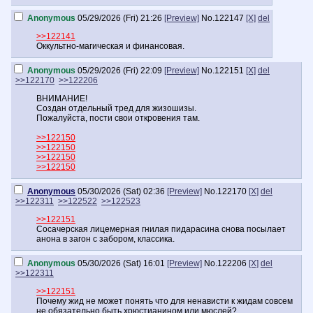
Anonymous
05/29/2026 (Fri) 21:26
[Preview]
No.
122147
[X]
del
>>122141
Оккультно-магическая и финансовая.
Anonymous
05/29/2026 (Fri) 22:09
[Preview]
No.
122151
[X]
del
>>122170
>>122206
ВНИМАНИЕ!
Создан отдельный тред для жизошизы.
Пожалуйста, пости свои откровения там.
>>122150
>>122150
>>122150
>>122150
Anonymous
05/30/2026 (Sat) 02:36
[Preview]
No.
122170
[X]
del
>>122311
>>122522
>>122523
>>122151
Сосачерская лицемерная гнилая пидарасина снова посылает
анона в загон с забором, классика.
Anonymous
05/30/2026 (Sat) 16:01
[Preview]
No.
122206
[X]
del
>>122311
>>122151
Почему жид не может понять что для ненависти к жидам совсем
не обязательно быть хрюстианином или мюслей?