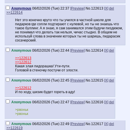
Anonymous
06/02/2026 (Tue) 22:37
[Preview]
No.
122613
[X]
del
>>122614
Нет это конечно круто что ты учился в частной школе для
пидарков где сопли подтирают с нулевой, но ты не знаешь что
такое буллинг. А я знаю, я сам занимался этим будучи пиздюком,
не понимал что делать так нельзя, чичас стыдно. В общем не
используй слова в значении которых ты не шаришь, пидарасик
сосачерский.
Anonymous
06/02/2026 (Tue) 22:44
[Preview]
No.
122614
[X]
del
>>122613
>>122612
Какая злая пидорашка! Ути-пути.
Головой в стеночку постучи от злости.
Anonymous
06/02/2026 (Tue) 22:45
[Preview]
No.
122615
[X]
del
>>122612
И по ходу, шизик будет гореть в аду!
Anonymous
06/02/2026 (Tue) 22:47
[Preview]
No.
122616
[X]
del
>рвоньк
>рвоньк
Anonymous
06/02/2026 (Tue) 22:49
[Preview]
No.
122617
[X]
del
>>122619