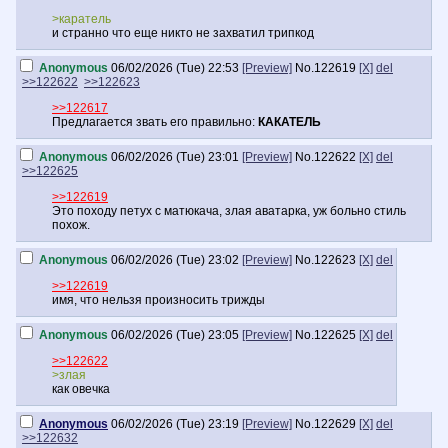
>каратель
и странно что еще никто не захватил трипкод
Anonymous
06/02/2026 (Tue) 22:53
[Preview]
No.
122619
[X]
del
>>122622
>>122623
>>122617
Предлагается звать его правильно:
КАКАТЕЛЬ
Anonymous
06/02/2026 (Tue) 23:01
[Preview]
No.
122622
[X]
del
>>122625
>>122619
Это походу петух с матюкача, злая аватарка, уж больно стиль
похож.
Anonymous
06/02/2026 (Tue) 23:02
[Preview]
No.
122623
[X]
del
>>122619
имя, что нельзя произносить трижды
Anonymous
06/02/2026 (Tue) 23:05
[Preview]
No.
122625
[X]
del
>>122622
>злая
как овечка
Anonymous
06/02/2026 (Tue) 23:19
[Preview]
No.
122629
[X]
del
>>122632