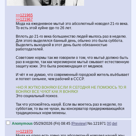
>>121965
>>121967
Мода на ежедневное мытьё это абсолютный новодел 21-го века.
То есть этой хуйне где-то 26 лет.
Вплоть до 21-го века большинство людей мылось раз в неделю.
Для этого выделялся банный день, обычно это была суббота.
Выделить выходной в этот день было обязанностью
работодателей.
Советские нормы так же говорили о том, что мытьё должно быть
раз в неделю, так как черезмерное мытьё смывает естественную
защиту кожи. Это была рекомендация от медиков.
И чёт я не думаю, что современный городской житель въёбывает
и потеет сильнее, чем рабочий в СССР.
>НО Я ЖУТКО ВОНЯЮ! ЕСЛИ Я СЕГОДНЯ НЕ ПОМОЮСЬ ТО Я
ВОНЯЮ! ВСЕ ЧУЮТ КАК Я ВОНЯЮ!
Это социальный психоз.
Так что успокойтесь нахуй. Если вы моетесь раз в неделю, по
субботам, то вы не чухан, вы консерватор придерживающийся
традиционных норм гигиены.
Anonymous
05/29/2026 (Fri) 08:45
[Preview]
No.
121971
[X]
del
>>121970
Мода на отказ есть говно это абсолютный новодел нашей эры.