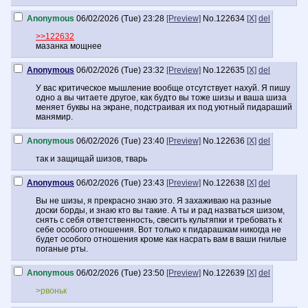
Anonymous
06/02/2026 (Tue) 23:28
[Preview]
No.
122634
[X]
del
>>122632
мазанка мощнее
Anonymous
06/02/2026 (Tue) 23:32
[Preview]
No.
122635
[X]
del
У вас критическое мышление вообще отсутствует нахуй. Я пишу
одно а вы читаете другое, как будто вы тоже шизы и ваша шиза
меняет буквы на экране, подстраивая их под уютный пидараший
манямир.
Anonymous
06/02/2026 (Tue) 23:40
[Preview]
No.
122636
[X]
del
так и защищай шизов, тварь
Anonymous
06/02/2026 (Tue) 23:43
[Preview]
No.
122638
[X]
del
Вы не шизы, я прекрасно знаю это. Я захаживаю на разные
доски борды, и знаю кто вы такие. А ты и рад назваться шизом,
снять с себя ответственность, свесить культяпки и требовать к
себе особого отношения. Вот только к пидарашкам никогда не
будет особого отношения кроме как насрать вам в ваши гнилые
поганые рты.
Anonymous
06/02/2026 (Tue) 23:50
[Preview]
No.
122639
[X]
del
>рвоньк