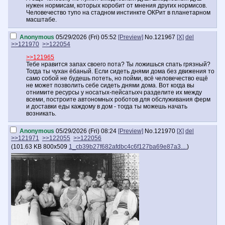
нужен нормисам, которых коробит от мнения других нормисов.
Человечество тупо на стадном инстинкте ОКРит в планетарном
масштабе.
Anonymous
05/29/2026 (Fri) 05:52
[Preview]
No.
121967
[X]
del
>>121970
>>122054
>>121965
Тебе нравится запах своего пота? Ты ложишься спать грязный?
Тогда ты чухан ёбаный. Если сидеть днями дома без движения то
само собой не будешь потеть, но пойми, всё человечество ещё
не может позволить себе сидеть днями дома. Вот когда вы
отнимите ресурсы у носатых-пейсатыхч разделите их между
всеми, построите автономных роботов для обслуживания ферм
и доставки еды каждому в дом - тогда ты можешь начать
возникать.
Anonymous
05/29/2026 (Fri) 08:24
[Preview]
No.
121970
[X]
del
>>121971
>>122055
>>122056
(
101.63 KB
800x509
1_cb39b27f682afdbc4c6f127ba69e87a3....
)