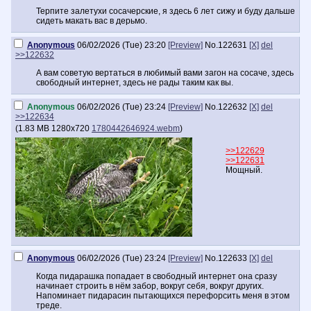
Терпите залетухи сосачерские, я здесь 6 лет сижу и буду дальше
сидеть макать вас в дерьмо.
Anonymous
06/02/2026 (Tue) 23:20
[Preview]
No.
122631
[X]
del
>>122632
А вам советую вертаться в любимый вами загон на сосаче, здесь
свободный интернет, здесь не рады таким как вы.
Anonymous
06/02/2026 (Tue) 23:24
[Preview]
No.
122632
[X]
del
>>122634
(
1.83 MB
1280x720
1780442646924.webm
)
>>122629
>>122631
Мощный.
Anonymous
06/02/2026 (Tue) 23:24
[Preview]
No.
122633
[X]
del
Когда пидарашка попадает в свободный интернет она сразу
начинает строить в нём забор, вокруг себя, вокруг других.
Напоминает пидарасин пытающихся перефорсить меня в этом
треде.