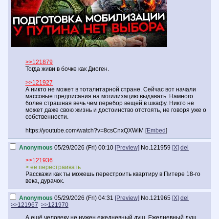
>>121879
Тогда живи в бочке как Диоген.
>>121927
А никто не может в тоталитарной стране. Сейчас вот начали
массовые предписания на могилизацию выдавать. Намного
более страшная вечь чем перебор вещей в шкафу. Никто не
может даже свою жизнь и достоинство отстоять, не говоря уже о
собственности.
https://youtube.com/watch?v=8csCnxQXWiM [
Embed
]
Anonymous
05/29/2026 (Fri) 00:10
[Preview]
No.
121959
[X]
del
>>121936
> ее перестраивать
Расскажи как ты можешь перестроить квартиру в Питере 18-го
века, дурачок.
Anonymous
05/29/2026 (Fri) 04:31
[Preview]
No.
121965
[X]
del
>>121967
>>121970
А ещё человеку не нужен ежедневный душ. Ежедневный душ