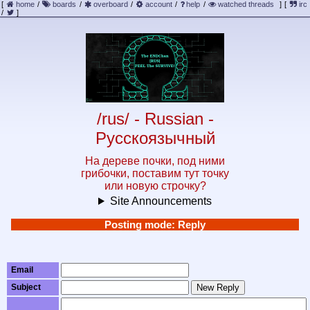
[
home
/
boards
/
overboard
/
account
/
help
/
watched threads
]
[
irc
/
]
/rus/ - Russian -
Русскоязычный
На дереве почки, под ними
грибочки, поставим тут точку
или новую строчку?
Site Announcements
Posting mode: Reply
Email
Subject
New Reply