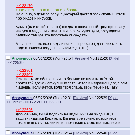
>>122170
>посылает анона в загон с забором
Не анона, а дебила-серуна, который достал всех своим нытьем
про жидов и иисусов.
Админ (или какой-то анон) создал специальный тред про славу
Иисуса и жидов, мы там отлично себя чувствуем, обсуждаем
религию там где это положено обсуждать.
А ты лезешь во все треды и вопишь про загон, да таких как ты
надо в поликлинику для опытом сдавать :)
Anonymous
06/01/2026 (Mon) 23:54
[Preview]
No.
122526
[X]
del
>>122539
>>122501
>>122502
Кстати, ты же обещал ничего больше не писать на "этой
проклятой доске богохульных сатанистов и извращенцев", а сам
пишешь. Получается, воля твоя слаба, веры тебе нет. Так?
Anonymous
06/02/2026 (Tue) 02:31
[Preview]
No.
122539
[X]
del
>>122585
>>122591
>>122600
>>122526
Долбоёбина, ты чё подпись не видишь? Я не жидошиз, я
защитник шизов Каратель. Вы внатуре только позоритесь
показывая свой низкий интеллект видя своего протыка везде.
Anonymous
06/02/2026 (Tue) 02:54
[Preview]
No.
122540
[X]
del