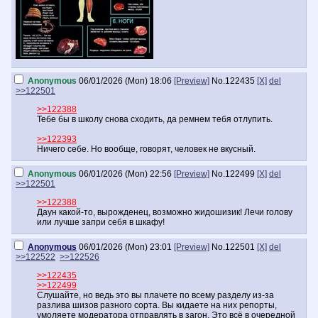
Anonymous
06/01/2026 (Mon) 18:06
[Preview]
No.
122435
[X]
del
>>122501
>>122388
Тебе бы в школу снова сходить, да ремнем тебя отлупить.
>>122393
Ничего себе. Но вообще, говорят, человек не вкусный.
Anonymous
06/01/2026 (Mon) 22:56
[Preview]
No.
122499
[X]
del
>>122501
>>122388
Даун какой-то, вырожденец, возможно жидошизик! Лечи голову
или лучше запри себя в шкафу!
Anonymous
06/01/2026 (Mon) 23:01
[Preview]
No.
122501
[X]
del
>>122522
>>122526
>>122435
>>122499
Слушайте, но ведь это вы плачете по всему разделу из-за
разлива шизов разного сорта. Вы кидаете на них репорты,
умоляете модератора отправлять в загон. Это всё в очередной