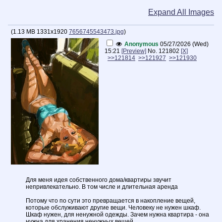
Expand All Images
(
1.13 MB
1331x1920
7656745543473.jpg
)
Anonymous
05/27/2026 (Wed)
15:21
[Preview]
No.
121802
[X]
>>121814
>>121927
>>121930
Для меня идея собственного дома/квартиры звучит
непривлекательно. В том числе и длительная аренда
Потому что по сути это превращается в накопление вещей,
которые обслуживают другие вещи. Человеку не нужен шкаф.
Шкаф нужен, для ненужной одежды. Зачем нужна квартира - она
нужна для хранения ненужных вещей.