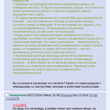
комфортом
> Однажды за завтраком моя жена предложила вынуть из
чемодана скатерть. Я бурно отреагировал, сказав, что этого ни в
коем случае нельзя делать, чтобы не создавать ложное
ощущение уюта здесь
> Я собрал маленький книжный стеллаж Billy, мы наполнили его
книгами… Мы поставили на стеллаж не все книги, многие
остались лежать в чемодане. Я не вытаскивал их, надеясь, что
так храню временность. Я безнадежно продолжал
сопротивляться, но уже знал, что проиграю
> Когда спустя три недели интернет появился и я полез в
настройки, то понял, что робот-пылесо продолжает пылесосить
тбилисскую квартиру. Это меня уничтожило… Неспособность
принять до конца безвозвратность изменений и начать строить
жизнь, отталкиваясь от новых обстоятельств — все это
проявилось для меня в растерянном роботе
> За несколько дней до переезда, вечером за ужином мы
посмотрели друг на друга и поняли, что не хотим никуда
уезжать… В контейнере за 10 месяцев жизнь так или иначе
улеглась, и в этом была прогнозируемость. Переезд снова
выбрасывал нас в пространство случайностей и
неопределенностей
Вы осознаете насколько это нелепо? Какие-то сумасшедшие с
чемоданами со скатертями, книгами и роботами-пылесосами
Anonymous
05/27/2026 (Wed) 16:38
[Preview]
No.
121814
[X]
del
>>121879
>>121802
Но ведь это неправда, в шкафу лежат все нужные вещи, на