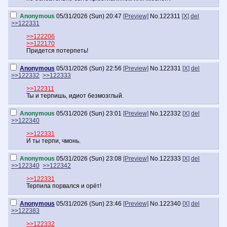
Anonymous
05/31/2026 (Sun) 20:47
[Preview]
No.
122311
[X]
del
>>122331
>>122206
>>122170
Придется потерпеть!
Anonymous
05/31/2026 (Sun) 22:56
[Preview]
No.
122331
[X]
del
>>122332
>>122333
>>122311
Ты и терпишь, идиот безмозглый.
Anonymous
05/31/2026 (Sun) 23:01
[Preview]
No.
122332
[X]
del
>>122340
>>122331
И ты терпи, чмонь.
Anonymous
05/31/2026 (Sun) 23:08
[Preview]
No.
122333
[X]
del
>>122340
>>122342
>>122331
Терпила порвался и орёт!
Anonymous
05/31/2026 (Sun) 23:46
[Preview]
No.
122340
[X]
del
>>122383
>>122332