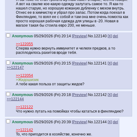
А вот на свалке кое-какую одежду залутать самое то. Я как-то
нашел старую, но хорошую кожаную дубленку с мехом внутрь.
Отнес ее в химчистку и убрал про запас. Потом когда поехал в
Финляндию, то взял ее с собой и там она мне очень помогла как
просто хорошая рабочая одежда для улицы в -20. Новая в
магазе такая бы стоила евро 200, не меньше.
Anonymous
05/29/2026 (Fri) 20:14
[Preview]
No.
122140
[X]
del
>>122055
Сперва нужно вернуть иммунитет и челюги предков, а то
расплодилось рахитов вроде тебя.
Anonymous
05/29/2026 (Fri) 20:15
[Preview]
No.
122141
[X]
del
>>122147
>>122054
>Жидошизик
А тебе какая польза от защиты жидов?
Anonymous
05/29/2026 (Fri) 20:18
[Preview]
No.
122142
[X]
del
>>122144
>>122122
Что нужно лутать на помойках чтобы кататься в финляндию?
Anonymous
05/29/2026 (Fri) 20:39
[Preview]
No.
122144
[X]
del
>>122142
То, что пригодится в хозяйстве, конечно же.