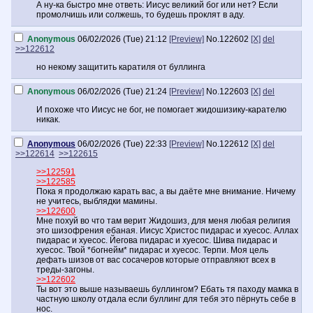
А ну-ка быстро мне ответь: Иисус великий бог или нет? Если
промолчишь или солжешь, то будешь проклят в аду.
Anonymous
06/02/2026 (Tue) 21:12
[Preview]
No.
122602
[X]
del
>>122612
но некому защитить каратиля от буллинга
Anonymous
06/02/2026 (Tue) 21:24
[Preview]
No.
122603
[X]
del
И похоже что Иисус не бог, не помогает жидошизику-карателю
никак.
Anonymous
06/02/2026 (Tue) 22:33
[Preview]
No.
122612
[X]
del
>>122614
>>122615
>>122591
>>122585
Пока я продолжаю карать вас, а вы даёте мне внимание. Ничему
не учитесь, выблядки мамины.
>>122600
Мне похуй во что там верит Жидошиз, для меня любая религия
это шизофрения ебаная. Иисус Христос пидарас и хуесос. Аллах
пидарас и хуесос. Йегова пидарас и хуесос. Шива пидарас и
хуесос. Твой *богнейм* пидарас и хуесос. Терпи. Моя цель
дефать шизов от вас сосачеров которые отправляют всех в
треды-загоны.
>>122602
Ты вот это выше называешь буллингом? Ебать тя паходу мамка в
частную школу отдала если буллинг для тебя это пёрнуть себе в
нос.