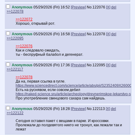
Anonymous
05/29/2026 (Fri) 16:52
[Preview]
No.
122076
[X]
del
>>122078
>>122072
Хорошо, открывай рот.
Anonymous
05/29/2026 (Fri) 16:58
[Preview]
No.
122078
[X]
del
>>122095
>>122076
Как и следовало ожидать,
ты - беспруфный балабол и дегенерат.
Anonymous
05/29/2026 (Fri) 17:36
[Preview]
No.
122095
[X]
del
>>122117
>>122078
Да на, первая ссылка в гугле.
https://www.sciencedirect.com/science/article/abs/pii/S2352409X260002
Есть на руснявом, если совсем дебил
https://naked-science.sru/article/archeology/drevnerimskoe-lekarstvo-s
Про употребление свинцового сахара сам найдешь.
Anonymous
05/29/2026 (Fri) 18:28
[Preview]
No.
122113
[X]
del
>>122122
Сегодня оставил пакет с вещами в парке. И кроссовки.
Пролежали до полдевятого никто не тронул, как лежали так и
лежат