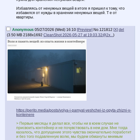
Избавляясь от ненужных вещей в итоге я пришел к тому, что
избавился от нужды в хранении ненужных вещей. Т е от
квартиры.
Anonymous
05/27/2026 (Wed) 16:10
[Preview]
No.
121812
[X]
del
(
3.50 MB
2188x1692
CleanShot 2026-05-27 at 19.03.32@2x...
)
https://perito.media/posts/volya-i-pamyat-veshchei-iz-opyta-zhizni-v-
konteinere
> Первые месяцы я делал все, чтобы ни в коем случае не
присвоить контейнер и не почувствовать в нем дом. Мне тогда
казалось, что допущение этого чувства окончательно поработит
и без того подавленную волю, мы будем обмануты мнимым