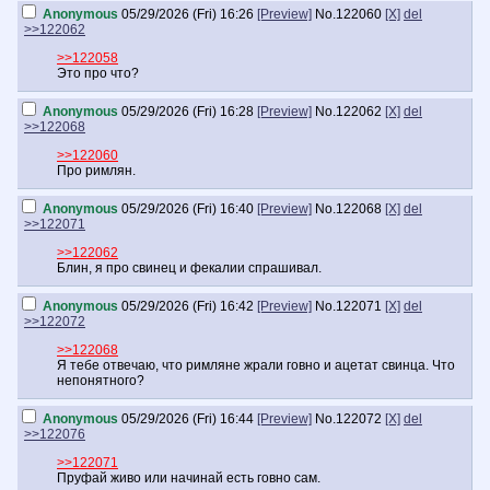
Anonymous
05/29/2026 (Fri) 16:26
[Preview]
No.
122060
[X]
del
>>122062
>>122058
Это про что?
Anonymous
05/29/2026 (Fri) 16:28
[Preview]
No.
122062
[X]
del
>>122068
>>122060
Про римлян.
Anonymous
05/29/2026 (Fri) 16:40
[Preview]
No.
122068
[X]
del
>>122071
>>122062
Блин, я про свинец и фекалии спрашивал.
Anonymous
05/29/2026 (Fri) 16:42
[Preview]
No.
122071
[X]
del
>>122072
>>122068
Я тебе отвечаю, что римляне жрали говно и ацетат свинца. Что
непонятного?
Anonymous
05/29/2026 (Fri) 16:44
[Preview]
No.
122072
[X]
del
>>122076
>>122071
Пруфай живо или начинай есть говно сам.