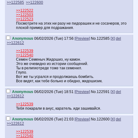
>>122585
>>122600
>>122522
>>122503
>>122523
Посмотрите на этих ни разу не пидорашек и не сосачеров, это
плохой пример для подражания.
Anonymous
06/02/2026 (Tue) 17:56
[Preview]
No.
122585
[X]
del
>>122612
>>122539
>>122540
Семен Семеныч Жидошиз, ну камон.
Это же очевидно из истории сообщений.
Ты в религиотреде тоже так семенил.
Глупо.
Вот же ты усрался и продолжаешь бомбить.
Все видят, как тебе больно и обидно, жидошизик.
Anonymous
06/02/2026 (Tue) 18:51
[Preview]
No.
122591
[X]
del
>>122612
>>122539
Тебя покарали в анус, каратель. иди зашивайся.
Anonymous
06/02/2026 (Tue) 21:03
[Preview]
No.
122600
[X]
del
>>122612
>>122539
>>122540