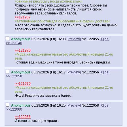
>отнимите ресурсы у носатых-пейсатыхч
Жидошизик опять свою дурацкую песню поет. Скорее ты
помрешь, чем еврейские капиталисты лишатся своих
заслуженно заработанных капиталов.
>>121967
>автономных роботов для обслуживания ферм и доставки
А вот это очень возможно, и сделано это будет опять на деньги
еврейских капиталистов.
Anonymous
05/29/2026 (Fri) 16:03
[Preview]
No.
122055
[X]
del
>>122140
>>121970
>Мода на ежедневное мытьё это абсолютный новодел 21-го
века.
Готовая еда и медицина тоже новодел. Вернись к предкам.
Anonymous
05/29/2026 (Fri) 16:17
[Preview]
No.
122056
[X]
del
>>122058
>>121970
>Мода на ежедневное мытьё это абсолютный новодел 21-го
века.
Чушь! Римляне же мылись в банях.
Anonymous
05/29/2026 (Fri) 16:25
[Preview]
No.
122058
[X]
del
>>122060
>>122056
И говно со свинцом жрали.