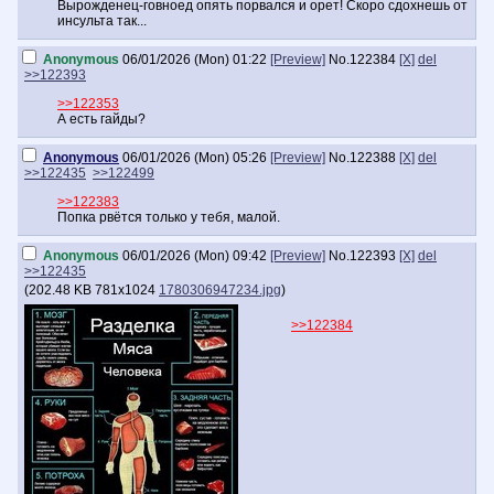
Вырожденец-говноед опять порвался и орет! Скоро сдохнешь от
инсульта так...
Anonymous
06/01/2026 (Mon) 01:22
[Preview]
No.
122384
[X]
del
>>122393
>>122353
А есть гайды?
Anonymous
06/01/2026 (Mon) 05:26
[Preview]
No.
122388
[X]
del
>>122435
>>122499
>>122383
Попка рвётся только у тебя, малой.
Anonymous
06/01/2026 (Mon) 09:42
[Preview]
No.
122393
[X]
del
>>122435
(
202.48 KB
781x1024
1780306947234.jpg
)
>>122384