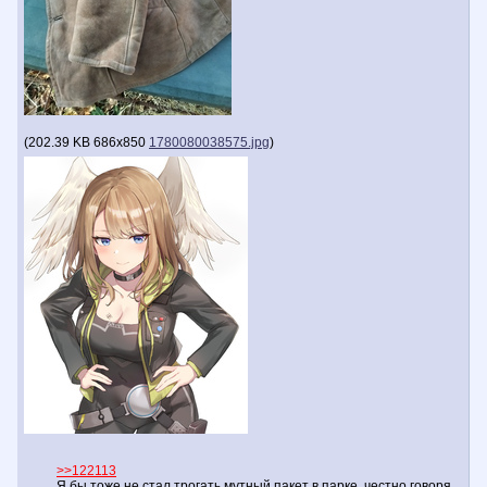
(
202.39 KB
686x850
1780080038575.jpg
)
>>122113
Я бы тоже не стал трогать мутный пакет в парке, честно говоря.