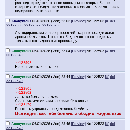
раз подтверждает что вы не аноны, вы сосачеры ебаные
которые хотят сидеть по загонам с высокими заборами. То ись
пидорашки обыкновенные.
Anonymous
06/01/2026 (Mon) 23:03
[Preview]
No.
122502
[X]
del
>>122503
>>122522
>>122526
А с пидорашками разговор короткий - марш в посадки ловить
дроны ебальником! Неча в свободном интернете сидеть и
толкать свою пидорашью пропаганду.
Anonymous
06/01/2026 (Mon) 23:04
[Preview]
No.
122503
[X]
del
>>122540
>>122502
Но ведь это ты и есть шиз.
Anonymous
06/01/2026 (Mon) 23:44
[Preview]
No.
122522
[X]
del
>>122540
>>122501
>>122502
Да ты же больной наглухо!
Срешь своими жидами, а потом обижаешься.
>>122170
Вот же ты усрался и продолжаешь бомбить.
Все видят, как тебе больно и обидно, жидошизик.
Anonymous
06/01/2026 (Mon) 23:46
[Preview]
No.
122523
[X]
del
>>122540