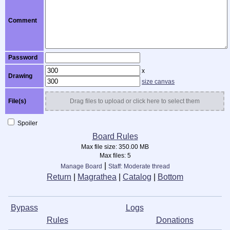
Comment
Password
x
Drawing
size canvas
File(s)
Drag files to upload or click here to select them
Spoiler
Board Rules
Max file size:
350.00 MB
Max files:
5
|
Manage Board
Staff: Moderate thread
Return
|
Magrathea
|
Catalog
|
Bottom
Bypass
ᅠ ᅠ ᅠ ᅠ ᅠ ᅠ ᅠ ᅠ ᅠ
L⁣ogs
ᅠ ᅠ ᅠ ᅠ ᅠ ᅠ ᅠ ᅠ
ᅠ
Rules
ᅠ ᅠ ᅠ ᅠ ᅠ ᅠ ᅠ ᅠ ᅠ
Donations