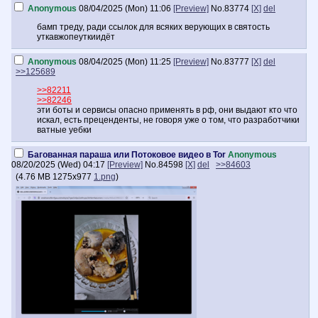
Anonymous
08/04/2025 (Mon) 11:06
[Preview]
No.
83774
[X]
del
бамп треду, ради ссылок для всяких верующих в святость
уткавжопеуткиидёт
Anonymous
08/04/2025 (Mon) 11:25
[Preview]
No.
83777
[X]
del
>>125689
>>82211
>>82246
эти боты и сервисы опасно применять в рф, они выдают кто что
искал, есть преценденты, не говоря уже о том, что разработчики
ватные уебки
Багованная параша или Потоковое видео в Tor
Anonymous
08/20/2025 (Wed) 04:17
[Preview]
No.
84598
[X]
del
>>84603
(
4.76 MB
1275x977
1.png
)