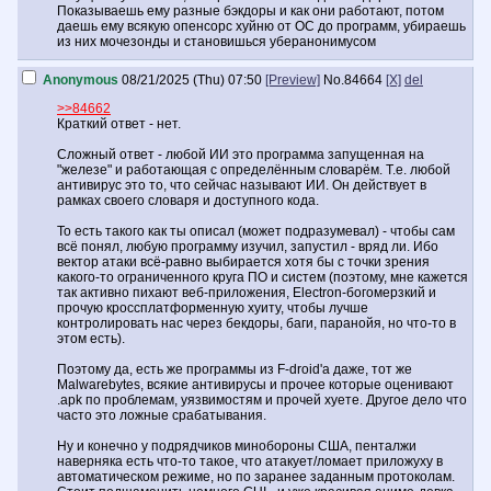
Показываешь ему разные бэкдоры и как они работают, потом
даешь ему всякую опенсорс хуйню от ОС до программ, убираешь
из них мочезонды и становишься уберанонимусом
Anonymous
08/21/2025 (Thu) 07:50
[Preview]
No.
84664
[X]
del
>>84662
Краткий ответ - нет.
Сложный ответ - любой ИИ это программа запущенная на
"железе" и работающая с определённым словарём. Т.е. любой
антивирус это то, что сейчас называют ИИ. Он действует в
рамках своего словаря и доступного кода.
То есть такого как ты описал (может подразумевал) - чтобы сам
всё понял, любую программу изучил, запустил - вряд ли. Ибо
вектор атаки всё-равно выбирается хотя бы с точки зрения
какого-то ограниченного круга ПО и систем (поэтому, мне кажется
так активно пихают веб-приложения, Electron-богомерзкий и
прочую кроссплатформенную хуиту, чтобы лучше
контролировать нас через бекдоры, баги, паранойя, но что-то в
этом есть).
Поэтому да, есть же программы из F-droid'а даже, тот же
Malwarebytes, всякие антивирусы и прочее которые оценивают
.apk по проблемам, уязвимостям и прочей хуете. Другое дело что
часто это ложные срабатывания.
Ну и конечно у подрядчиков минобороны США, пенталжи
наверняка есть что-то такое, что атакует/ломает приложуху в
автоматическом режиме, но по заранее заданным протоколам.