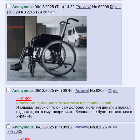
Anonymous
06/12/2025 (Thu) 14:32
[Preview]
No.
82008
[X]
del
(
306.29 KB
220x179
287.gif
)
Anonymous
06/13/2025 (Fri) 08:46
[Preview]
No.
82024
[X]
del
>>81400
>Расскажи лучше как вертолетчика в Испании нашли.
Я слышал версию что он сам долбоёб, получил деньги и поехал
отдыхать, хотя ему говорили что безопаснее будет оставаться в
Украине.
Anonymous
06/13/2025 (Fri) 09:02
[Preview]
No.
82025
[X]
del
>>82035
>>81986