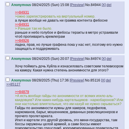
Anonymous
08/24/2025 (Sun) 15:08
[Preview]
No.
84944
[X]
del
>>84931
>ожно зарегистрировать на виртуальный номер.
а лучше вообще не давать ни грамма контента фебосне
>>84931
> Раньше так не было.
раньше и небо голубое и фебосы теракты в метро устраивали
чтоб пропиварить кремлеграм
>>84926
ладна, прав, но лучше графена пока у нас нет, поэтому его нужно
защищать и поддерживать
Anonymous
08/24/2025 (Sun) 20:07
[Preview]
No.
84974
[X]
del
Хочу поймать дочь Хуйла и изнасиловать советским телевизором
на камеру. Какая нужна степень анонимности для этого?
Anonymous
08/28/2025 (Thu) 17:36
[Preview]
No.
85116
[X]
del
>>85127
>>84879
>А есть вообще гайды по анонимности от всяких игило-аль-
каидовцев? Или каких-нибудь картельщиков - наркобаронов? Или
они настолько влиятельные, что им нахуй не нужно скрываться?
Гайды по анонимности нужны для хакеров, педофилов,
наркоманов, барыг, мошенников, диванных революционеров и
прочего пролетариата.
Игил и картели это другой уровень, это мини-государства, там
боссы окружены целой армией, а сами боссы имеют
покровительство спецслужб, коррумпированных правительств,