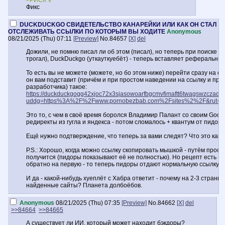
>РИСК V
Фикс
DUCKDUCKGO СВИДЕТЕЛЬСТВО КАНАРЕЙКИ ИЛИ КАК ОН СТАЛ
ОТСЛЕЖИВАТЬ ССЫЛКИ ПО КОТОРЫМ ВЫ ХОДИТЕ
Anonymous
08/21/2025 (Thu) 07:11
[Preview]
No.
84657
[X]
del
Дожили, не помню писал ли об этом (писал), но теперь при поиске в 
трогал), DuckDuckgo (уткауткуебёт) - теперь вставляет реферальные
То есть вы не можете (можете, но бо этом ниже) перейти сразу на с
он вам подставит (причём и при простом наведении на ссылку и при
разработчика) такое:
https://duckduckgogg42xjoc72x3sjasowoarfbgcmvfimaftt6twagswzczad.on
uddg=https%3A%2F%2Fwww.pornobezbab.com%2Fsites%2%2F&rut=d
Это то, с чем в своё время боролся Владимир Палант со своим Google
редиректы из гугла и яндекса - потом сломалось + квантум от пидоро
Ещё нужно подтверждение, что теперь за вами следят? Что это как 
P.S.: Хорошо, когда можно ссылку скопировать мышкой - путём прост
получится (пидоры показывают её не полностью). Но рецепт есть - 
обратно на первую - то теперь пидоры отдают нормальную ссылку.
И да - какой-нибудь хуеплёт с Хабра ответит - почему на 2-3 страни
найденные сайты? Планета долбоёбов.
Anonymous
08/21/2025 (Thu) 07:35
[Preview]
No.
84662
[X]
del
>>84664
>>84665
А существует ли ИИ, который может находит бэкдоры?