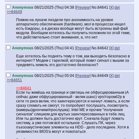
Anonymous
08/21/2025 (Thu) 04:38
[Preview]
No.
84641
[X]
del
>>84649
Помню на луначе пиздели про анонимность на уровне
аппаратного обеспечения (hardware), мол в процессах инцел
есть бэкдоры, а в дисках вообще могут быть встроены вай-фай
модули. Вообщем хотелось бы получить положняк по этой теме,
что действительно стоит внимания, а, что нет
Anonymous
08/21/2025 (Thu) 04:41
[Preview]
No.
84642
[X]
del
Еще хотелось бы поднять тему о том, как выходить безопасно в
интернет? Модем с тарелкой, который ловит сигнал с вышки за
тридевять земель это достаточно безопасно?
Anonymous
08/21/2025 (Thu) 05:04
[Preview]
No.
84649
[X]
del
>>84651
>>84641
Если ты живёшь на границе и светишь не обфусцированным (А
сейчас даже обфусцированный - велик шанс) vpn/тором/i2p в
сети то риск велик, что заинтересуются и начнут ломать, а если
сразу сломать не смогут, то попробуют послушать, посмотреть
(камеры/дрончики/прослушка). Intel ME и прочие "получения
сигналов" слишком для крутых заинтересованных в тебе лиц.
Или ты должен быть достаточно крут. Сначала будут ломать
систему, а уже потом всё остальное. Слушать ПК, через
пъезоакустические элементы на HDD - дело последнее. Хотя в
уязвимостях BIOS'а могут и покопаться.