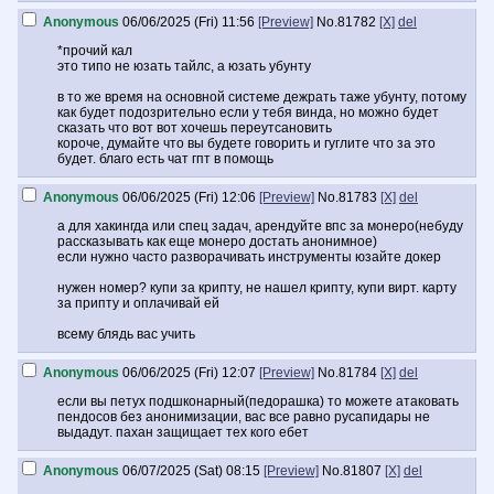
Anonymous
06/06/2025 (Fri) 11:56
[Preview]
No.
81782
[X]
del
*прочий кал
это типо не юзать тайлс, а юзать убунту
в то же время на основной системе дежрать таже убунту, потому
как будет подозрительно если у тебя винда, но можно будет
сказать что вот вот хочешь переутсановить
короче, думайте что вы будете говорить и гуглите что за это
будет. благо есть чат гпт в помощь
Anonymous
06/06/2025 (Fri) 12:06
[Preview]
No.
81783
[X]
del
а для хакингда или спец задач, арендуйте впс за монеро(небуду
рассказывать как еще монеро достать анонимное)
если нужно часто разворачивать инструменты юзайте докер
нужен номер? купи за крипту, не нашел крипту, купи вирт. карту
за припту и оплачивай ей
всему блядь вас учить
Anonymous
06/06/2025 (Fri) 12:07
[Preview]
No.
81784
[X]
del
если вы петух подшконарный(педорашка) то можете атаковать
пендосов без анонимизации, вас все равно русапидары не
выдадут. пахан защищает тех кого ебет
Anonymous
06/07/2025 (Sat) 08:15
[Preview]
No.
81807
[X]
del