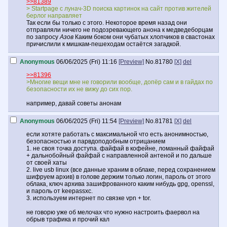
>>81389
> Startpage с лунач-3D поиска картинок на сайт против жителей
берлог направляет
Так если бы только с этого. Некоторое время назад они
отправляли ничего не подозревающего анона к медведеборцам
по запросу
Азов
Каким боком они чубатых хлопчиков в свастонах
причислили к мишкам-пешеходам остаётся загадкой.
Anonymous
06/06/2025 (Fri) 11:16
[Preview]
No.
81780
[X]
del
>>81396
>Многие вещи мне не говорили вообще, допёр сам и в гайдах по
безопасности их не вижу до сих пор.
например, давай советы анонам
Anonymous
06/06/2025 (Fri) 11:54
[Preview]
No.
81781
[X]
del
если хотяте работать с максимальной что есть анонимностью,
безопасностью и парвдоподобным отрицанием
1. не своя точка доступа. файфай в кофейне, ломанный файфай
+ дальнобойный файфай с направленной антеной и по дальше
от своей хаты
2. live usb linux (все данные храним в облаке, перед сохранением
шифруем архив) в голове держим только логин, пароль от этого
облака, ключ архива зашифрованного каким нибудь gpg, openssl,
и пароль от keepassxc.
3. используем интернет по связке vpn + tor.
не говорю уже об мелочах что нужно настроить фаервол на
обрыв трафика и прочий кал