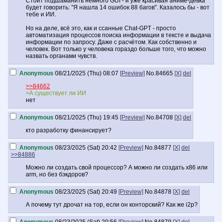
Стоит подшаманить немного GUI - и уже красивая аниме-девка
будет говорить: "Я нашла 14 ошибок 88 багов". Казалось бы - вот
тебе и ИИ.
Но на деле, всё это, как и ссанные Chat-GPT - просто
автоматизация процессов поиска информации в тексте и выдача
информации по запросу. Даже с расчётом. Как собственно и
человек. Вот только у человека гораздо больше того, что можно
назвать органами чувств.
Anonymous
08/21/2025 (Thu) 08:07
[Preview]
No.
84665
[X]
del
>>84662
>А существует ли ИИ
нет
Anonymous
08/21/2025 (Thu) 19:45
[Preview]
No.
84708
[X]
del
кто разработку финансирует?
Anonymous
08/23/2025 (Sat) 20:42
[Preview]
No.
84877
[X]
del
>>84886
Можно ли создать свой процессор? А можно ли создать x86 или
arm, но без бэкдоров?
Anonymous
08/23/2025 (Sat) 20:49
[Preview]
No.
84878
[X]
del
А почему тут дрочат на тор, если он конторский? Как же i2p?