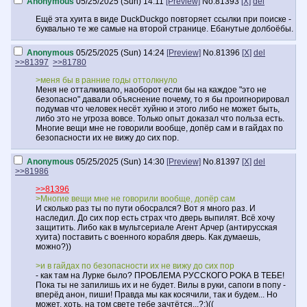
Anonymous
05/25/2025 (Sun) 14:11
[Preview]
No.
81393
[X]
del
Ещё эта хуита в виде DuckDuckgo повторяет ссылки при поиске -
буквально те же самые на второй странице. Ебанутые долбоёбы.
Anonymous
05/25/2025 (Sun) 14:24
[Preview]
No.
81396
[X]
del
>>81397
>>81780
>меня бы в ранние годы оттолкнуло
Меня не отталкивало, наоборот если бы на каждое "это не
безопасно" давали объяснение почему, то я бы проигнорировал
подумав что человек несёт хуйню и этого либо не может быть,
либо это не угроза вовсе. Только опыт доказал что польза есть.
Многие вещи мне не говорили вообще, допёр сам и в гайдах по
безопасности их не вижу до сих пор.
Anonymous
05/25/2025 (Sun) 14:30
[Preview]
No.
81397
[X]
del
>>81986
>>81396
>Многие вещи мне не говорили вообще, допёр сам
И сколько раз ты по пути обосрался? Вот я много раз. И
наследил. До сих пор есть страх что дверь выпилят. Всё хочу
защитить. Либо как в мультсериале Агент Арчер (антирусская
хуита) поставить с военного корабля дверь. Как думаешь,
можно?))
>и в гайдах по безопасности их не вижу до сих пор
- как там на Лурке было? ПРОБЛЕМА РУССКОГО РОКА В ТЕБЕ!
Пока ты не запилишь их и не будет. Вилы в руки, сапоги в попу -
вперёд анон, пиши! Правда мы как косячили, так и будем... Но
может, хоть, на том свете тебе зачтётся...?:)((