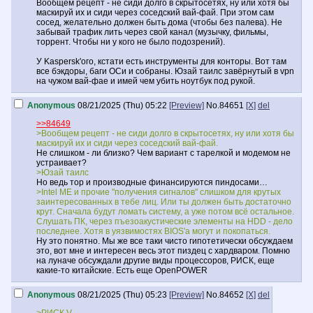
Вообщем рецепт - не сиди долго в скрытосетях, ну или хотя бы
маскируй их и сиди через соседский вай-фай. При этом сам
сосед, желательно должен быть дома (чтобы без палева). Не
забывай трафик лить через свой канал (музычку, фильмы,
торрент. Чтобы ни у кого не было подозрений).
У Kaspersk'ого, кстати есть инструменты для конторы. Вот там
все бэкдоры, баги ОСи и собраны. Юзай таилс завёрнутый в vpn
на чужом вай-фае и имей чем убить ноутбук под рукой.
Anonymous
08/21/2025 (Thu) 05:22
[Preview]
No.
84651
[X]
del
>>84649
>Вообщем рецепт - не сиди долго в скрытосетях, ну или хотя бы
маскируй их и сиди через соседский вай-фай.
Не слишком - ли близко? Чем вариант с тарелкой и модемом не
устраивает?
>Юзай таилс
Но ведь тор и производные финансируются пиндосами…
>Intel ME и прочие "получения сигналов" слишком для крутых
заинтересованных в тебе лиц. Или ты должен быть достаточно
крут. Сначала будут ломать систему, а уже потом всё остальное.
Слушать ПК, через пъезоакустические элементы на HDD - дело
последнее. Хотя в уязвимостях BIOS'а могут и покопаться.
Ну это понятно. Мы же все таки чисто гипотетически обсуждаем
это, вот мне и интересен весь этот пиздец с хардваром. Помню
на луначе обсуждали другие виды процессоров, РИСК, еще
какие-то китайские. Есть еще OpenPOWER
Anonymous
08/21/2025 (Thu) 05:23
[Preview]
No.
84652
[X]
del