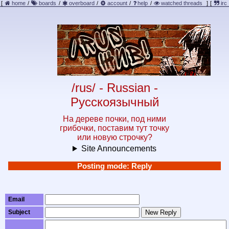
[
home
/
boards
/
overboard
/
account
/
help
/
watched threads
]
[
irc
/rus/ - Russian -
Русскоязычный
На дереве почки, под ними
грибочки, поставим тут точку
или новую строчку?
Site Announcements
Posting mode: Reply
Email
Subject
New Reply