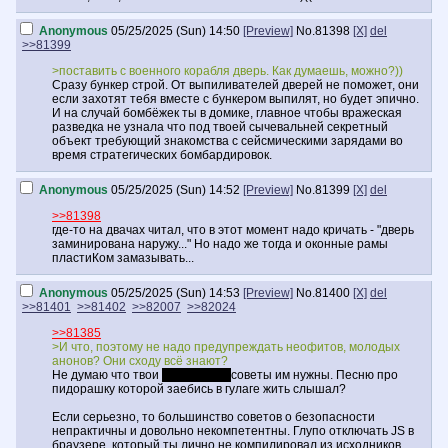
Anonymous
05/25/2025 (Sun) 14:50
[Preview]
No.
81398
[X]
del
>>81399
>поставить с военного корабля дверь. Как думаешь, можно?))
Сразу бункер строй. От выпиливателей дверей не поможет, они
если захотят тебя вместе с бункером выпилят, но будет эпично.
И на случай бомбёжек ты в домике, главное чтобы вражеская
разведка не узнала что под твоей сычевальней секретный
объект требующий знакомства с сейсмическими зарядами во
время стратегических бомбардировок.
Anonymous
05/25/2025 (Sun) 14:52
[Preview]
No.
81399
[X]
del
>>81398
где-то на двачах читал, что в этот момент надо кричать - "дверь
заминирована наружу..." Но надо же тогда и оконные рамы
пластиКом замазывать...
Anonymous
05/25/2025 (Sun) 14:53
[Preview]
No.
81400
[X]
del
>>81401
>>81402
>>82007
>>82024
>>81385
>И что, поэтому не надо предупреждать неофитов, молодых
анонов? Они сходу всё знают?
Не думаю что твои
старческие
советы им нужны. Песню про
пидорашку которой заебись в гулаге жить слышал?
Если серьезно, то большинство советов о безопасности
непрактичны и довольно некомпетентны. Глупо отключать JS в
браузере, который ты лично не компилировал из исходников.