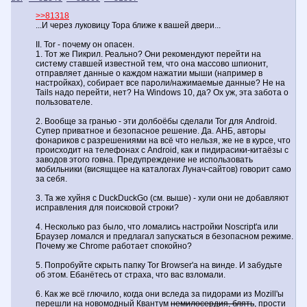
Но...
Во-первых, если включить JavaScript вы обнаружите что html версия 
>>81318
версия обычная - отличаются. Они отличаются как найденными
...И через луковицу Тора ближе к вашей двери...
результатами, так и возможностью отключить цензуру (охуенно, да?
"Хочешь варианты без цензуры? - включи JavaScript - мы должны зна
II. Tor - почему он опасен.
кто такой и на чём хочет смотреть такое), выбрать на каких языках и
1. Тот же Пикрил. Реально? Они рекомендуют перейти на
и т.п.
систему ставшей известной тем, что она массово шпионит,
отправляет данные о каждом нажатии мыши (например в
Во-вторых, нахуя тогда пиздеть, что вы за приватность и защиту, есл
настройках), собирает все пароли/нажимаемые данные? Не на
даёте зайти на .onion версию по ссылке? Значит идёт именно привяз
Tails надо перейти, нет? На Windows 10, да? Ох уж, эта забота о
браузеру. Хули не даёт зайти напрямую?
пользователе.
5. Они убрали 3DCGI-Лунач. И в поисковой выдаче и в картинках.
2. Вообще за гранью - эти долбоёбы сделали Tor для Android.
Приватно, защищённо и без отслеживания. Мы верим, ага.
Супер приватное и безопасное решение. Да. АНБ, авторы
фонариков с разрешениями на всё что нельзя, же не в курсе, что
6. Startpage - те же яйца, вид сбоку. Иногда вообще, без Javascrip не
происходит на телефонах с Android, как и пидирасики-китаёзы с
пускает и просит включить. А при поиске 3DCGI-Лунача вас внезапно
заводов этого говна. Предупреждение не использовать
выкидывает на страницу о защищете Маш от Медведей. Какое дело
мобильники (висящщее на каталогах Лунач-сайтов) говорит само
поисковику на какие картинки я смотрю? Особенно приватному и... ну
за себя.
мы уже проходили.
Также сливает запросы на яндекс/даёт ссылки на него, поисковые
3. Та же хуйня с DuckDuckGo (см. выше) - хули они не добавляют
предложения повторяются 1 в 1 как в DuckDuckGo. Движок вроде так
исправления для поисковой строки?
них был раньше яндексовский. Т.е., если поискали в DuckDuckGo, см
Identity, а потом пошли на Startpage, они уже знают, что это вы. И чер
4. Несколько раз было, что ломались настройки Noscript'а или
луковицу Тора ближе к ва
Браузер ломался и предлагал запускаться в безопасном режиме.
Почему же Chrome работает спокойно?
5. Попробуйте скрыть папку Tor Browser'а на винде. И забудьте
об этом. Ебанётесь от страха, что вас взломали.
6. Как же всё глючило, когда они вследа за пидорами из Mozill'ы
перешли на новомодный Квантум
немилосердия, блять
, прости