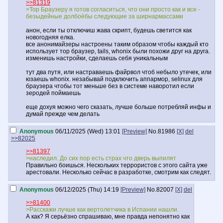
>>81319
>Тор Браузеру я готов согласиться, что они просто как и все -
безыдейные долбоёбы следующие за ширнармассами
анон, если ты отключиш жава скрипт, будешь светится как
новогодняя елка.
все анонимайзеры настроены таким образом чтобы каждый кто
использует тор браузер, tails, whonix были похожи друг на друга.
изменишь настройки, сделаешь себя уникальным
тут два путя, или настраваешь файрвол чтоб небыло утечек, или
юзаешь whonix. незабывай подключить аппармор, selinux для
браузера чтобы тот меньше без в системе наворотил если
зеродей поймаешь
еще дохуя можно чего сказать, лучше больше потребляй инфы и
думай прежде чем делать
Anonymous
06/11/2025 (Wed) 13:01
[Preview]
No.
81986
[X]
del
>>82025
>>81397
>наследил. До сих пор есть страх что дверь выпилят
Правильно боишься. Нескольких террористов с этого сайта уже
арестовали. Несколько сейчас в разработке, смотрим как следят.
Anonymous
06/12/2025 (Thu) 14:19
[Preview]
No.
82007
[X]
del
>>81400
>Расскажи лучше как вертолетчика в Испании нашли.
А как? Я серьёзно спрашиваю, мне правда непонятно как