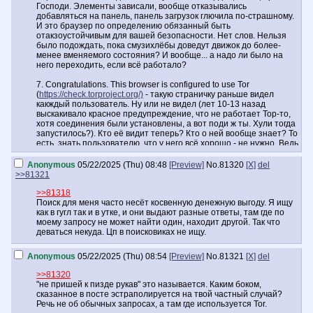
Господи. Элементы зависали, вообще отказывались
добавляться на панель, панель загрузок глючила по-страшному.
И это браузер по определению обязанный быть
отакзоустойчивым для вашей безопасности. Нет слов. Нельзя
было подождать, пока смузихлёбы доведут движок до более-
менее вменяемого состояния? И вообще... а надо ли было на
него переходить, если всё работало?
7. Congratulations. This browser is configured to use Tor
(
https://check.torproject.org/)
- такую страничку раньше видел
какждый пользователь. Ну или не видел (лет 10-13 назад
выскакивало красное предупреждение, что не работает Тор-то,
хотя соединения были установлены, а вот поди ж ты. Хули тогда
запустилось?). Кто её видит теперь? Кто о ней вообще знает? То
есть, знать пользователю, что у него всё хорошо - не нужно. Ведь
плохого быть не может (ведь все программы работают так как
нужно, да анон?)
Anonymous
05/22/2025 (Thu) 08:48
[Preview]
No.
81320
[X]
del
>>81321
8. Отказ от CanvasBlocker'а. Отказ от Ublock'а и
пользовательских скриптов CSS (Monkey и прочая хуйня) я ещё
>>81318
могу понять (следы от блокировок/затирки элементов), то от
Поиск для меня часто несёт косвенную денежную выгоду. Я ищу
CanvasBlocker'а нет. Неужели встроенная защита Tor'а так
как в гугл так и в утке, и они выдают разные ответы, там где по
хорошо анонимизирует запросы? И белый шум создаёт и
моему запросу не может найти один, находит другой. Так что
генератор случайной последовательности везде? Или всё-таки
деваться некуда. Цп в поисковиках не ищу.
боятся/ленятся работать с ещё одной точкой отказа? А то, что
Noscript падает, так это ничего. Да.
Anonymous
05/22/2025 (Thu) 08:54
[Preview]
No.
81321
[X]
del
9. network.http.sendRefererHeader в 2 в about:config- т.е.
>>81320
реферальные ссылки или как они там правильно зовутся (а
"не пришей к пизде рукав" это называется. Каким боком,
значит отслеживание) активны. Поняли. Да. Хоть бы предлагали
сказанное в посте эстраполируется на твой частный случай?
пользователям это отключить (0 поставить). И это при настройке
Речь не об обычных запросах, а там где используется Tor.
- Безопаснейший режим Браузера. Безопасно что.