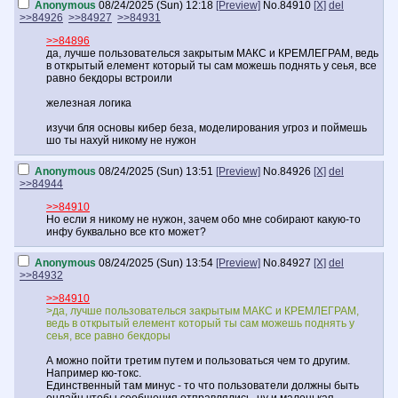
Anonymous
08/24/2025 (Sun) 12:18
[Preview]
No.
84910
[X]
del
>>84926
>>84927
>>84931
>>84896
да, лучше пользователься закрытым МАКС и КРЕМЛЕГРАМ, ведь
в открытый елемент который ты сам можешь поднять у сеья, все
равно бекдоры встроили
железная логика
изучи бля основы кибер беза, моделирования угроз и поймешь
шо ты нахуй никому не нужон
Anonymous
08/24/2025 (Sun) 13:51
[Preview]
No.
84926
[X]
del
>>84944
>>84910
Но если я никому не нужон, зачем обо мне собирают какую-то
инфу буквально все кто может?
Anonymous
08/24/2025 (Sun) 13:54
[Preview]
No.
84927
[X]
del
>>84932
>>84910
>да, лучше пользователься закрытым МАКС и КРЕМЛЕГРАМ,
ведь в открытый елемент который ты сам можешь поднять у
сеья, все равно бекдоры
А можно пойти третим путем и пользоваться чем то другим.
Например кю-токс.
Единственный там минус - то что пользователи должны быть