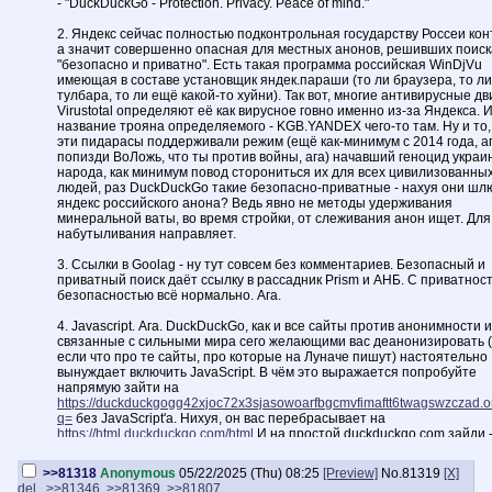
- "DuckDuckGo - Protection. Privacy. Peace of mind."
2. Яндекс сейчас полностью подконтрольная государству Россеи кон
а значит совершенно опасная для местных анонов, решивших поиск
"безопасно и приватно". Есть такая программа российская WinDjVu
имеющая в составе установщик яндек.параши (то ли браузера, то ли
тулбара, то ли ещё какой-то хуйни). Так вот, многие антивирусные дв
Virustotal определяют её как вирусное говно именно из-за Яндекса. 
название трояна определяемого - KGB.YANDEX чего-то там. Ну и то,
эти пидарасы поддерживали режим (ещё как-минимум с 2014 года, аг
попизди ВоЛожь, что ты против войны, ага) начавший геноцид украи
народа, как минимум повод сторониться их для всех цивилизованны
людей, раз DuckDuckGo такие безопасно-приватные - нахуя они шл
яндекс российского анона? Ведь явно не методы удерживания
минеральной ваты, во время стройки, от слеживания анон ищет. Для
набутыливания направляет.
3. Ссылки в Goolag - ну тут совсем без комментариев. Безопасный и
приватный поиск даёт ссылку в рассадник Prism и АНБ. С приватнос
безопасностью всё нормально. Ага.
4. Javascript. Ага. DuckDuckGo, как и все сайты против анонимности и
связанные с сильными мира сего желающими вас деанонизировать (
если что про те сайты, про которые на Луначе пишут) настоятельно
вынуждает включить JavaScript. В чём это выражается попробуйте
напрямую зайти на
https://duckduckgogg42xjoc72x3sjasowoarfbgcmvfimaftt6twagswzczad.o
q=
без JavaScript'а. Нихуя, он вас перебрасывает на
https://html.duckduckgo.com/html
И на простой duckduckgo.com зайди 
перебросит на /html. То же самое, если в поисковой строке нажать на
ссылку на onion. поиск (без вбитого текста). Да, можно вбить в поиск
>>81318
Anonymous
05/22/2025 (Thu) 08:25
[Preview]
No.
81319
[X]
строку браузера запрос и тогда действительно направит на .onion в
del
>>81346
>>81369
>>81807