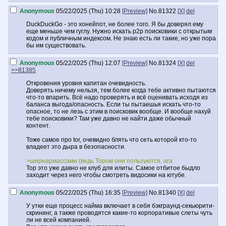
Anonymous
05/22/2025 (Thu) 10:28
[Preview]
No.
81322
[X]
del
И если по Тор Браузеру я готов согласиться, что они просто как и
все - безыдейные долбоёбы следующие за ширнармассами
DuckDuckGo - это хонейпот, не более того. Я бы доверял ему
(ведь Тором они пользуются, ага), то в случае DuckDuckGo и
еще меньше чем гуглу. Нужно искать p2p поисковики с открытым
StartPage - не включай анон JavaScript, не стреляй...
кодом и публичным индексом. Не знаю есть ли такие, но уже пора
бы им существовать.
Anonymous
05/22/2025 (Thu) 12:07
[Preview]
No.
81324
[X]
del
>>81385
Откровения уровня капитан очевидность.
Доверять ничему нельзя, тем более когда тебе активно пытаются
что-то впарить. Всё надо проверять и всё оценивать исходя из
баланса выгода/опасность. Если ты пытаешья искать что-то
опасное, то не лезь с этим в поисковик вообще. И вообще нахуй
тебе поисковики? Там уже давно не найти даже обычный
контент.
Тоже самое про tor, очевидно блять что сеть которой кто-то
владеет это дыра в безопасности.
>ширнармассами (ведь Тором они пользуются, ага
Тор это уже давно не клуб для илиты. Самое отбитое быдло
заходит через него чтобы смотреть видосики на ютубе.
Anonymous
05/22/2025 (Thu) 16:35
[Preview]
No.
81340
[X]
del
У утки еще процесс найма включает в себя бэкграунд-секьюрити-
скрининг, а также проводятся какие-то корпоративые слеты чуть
ли не всей компанией.