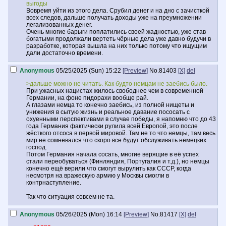
выгоды
Вовремя уйти из этого дела. Срубил денег и на дно с зачисткой
всех следов, дальше получать доходы уже на преумножении
легализованных денег.
Очень многие барыги поплатились своей жадностью, уже став
богатыми продолжали вертеть чёрные дела уже давно будучи в
разработке, которая вышла на них только потому что ищущим
дали достаточно времени.
Anonymous
05/25/2025 (Sun) 15:22
[Preview]
No.
81403
[X]
del
>дальше можно не читать. Как будто немцам не заебись было.
При ужасных нацистах жилось свободнее чем в современной
Германии, на фоне пидорахи вообще рай.
А глазами немца то конечно заебись, из полной нищеты и
унижения в сытую жизнь и реальное давание пососать с
охуенными перспективами в случае победы, я напомню что до 43
года Германия фактически рулила всей Европой, это после
жёсткого отсоса в первой мировой. Там не то что немцы, там весь
мир не сомневался что скоро все будут обслуживать немецких
господ.
Потом Германия начала сосать, многие верящие в её успех
стали переобуваться (Финляндия, Португалия и т.д.), но немцы
конечно ещё верили что смогут вырулить как СССР, когда
несмотря на вражескую армию у Москвы смогли в
контрнаступление.
Так что ситуация совсем не та.
Anonymous
05/26/2025 (Mon) 16:14
[Preview]
No.
81417
[X]
del