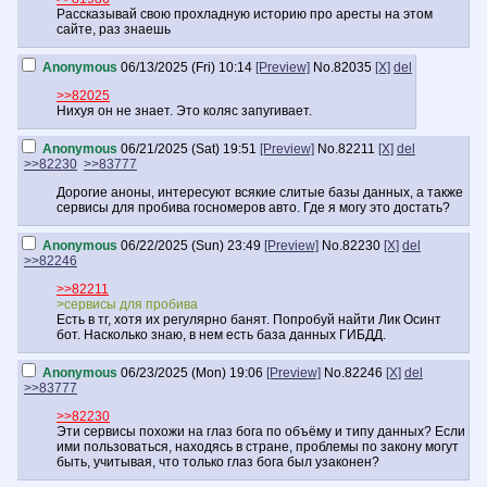
Рассказывай свою прохладную историю про аресты на этом
сайте, раз знаешь
Anonymous
06/13/2025 (Fri) 10:14
[Preview]
No.
82035
[X]
del
>>82025
Нихуя он не знает. Это коляс запугивает.
Anonymous
06/21/2025 (Sat) 19:51
[Preview]
No.
82211
[X]
del
>>82230
>>83777
Дорогие аноны, интересуют всякие слитые базы данных, а также
сервисы для пробива госномеров авто. Где я могу это достать?
Anonymous
06/22/2025 (Sun) 23:49
[Preview]
No.
82230
[X]
del
>>82246
>>82211
>сервисы для пробива
Есть в тг, хотя их регулярно банят. Попробуй найти Лик Осинт
бот. Насколько знаю, в нем есть база данных ГИБДД.
Anonymous
06/23/2025 (Mon) 19:06
[Preview]
No.
82246
[X]
del
>>83777
>>82230
Эти сервисы похожи на глаз бога по объёму и типу данных? Если
ими пользоваться, находясь в стране, проблемы по закону могут
быть, учитывая, что только глаз бога был узаконен?