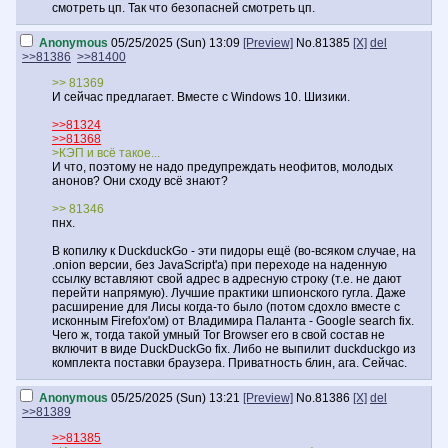
смотреть цп. Так что безопасней смотреть цп.
Anonymous
05/25/2025 (Sun) 13:09
[Preview]
No.
81385
[X]
del
>>81386
>>81400
>> 81369
И сейчас предлагает. Вместе с Windows 10. Шизики.
>>81324
>>81368
>КЭП и всё такое...
И что, поэтому не надо предупреждать неофитов, молодых
анонов? Они сходу всё знают?
>> 81346
пнх.
В копилку к DuckduckGo - эти пидоры ещё (во-всяком случае, на
.onion версии, без JavaScript'а) при переходе на наденную
ссылку вставляют свой адрес в адресную строку (т.е. не дают
перейти напрямую). Лучшие практики шпионского гугла. Даже
расширение для Лисы когда-то было (потом сдохло вместе с
исконным Firefox'ом) от Владимира Паланта - Google search fix.
Чего ж, тогда такой умный Tor Browser его в свой состав не
включит в виде DuckDuckGo fix. Либо не выпилит duckduckgo из
комплекта поставки браузера. Приватность блин, ага. Сейчас.
Anonymous
05/25/2025 (Sun) 13:21
[Preview]
No.
81386
[X]
del
>>81389
>>81385