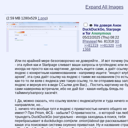
Expand All Images
(
2.59 MB
1280x529
1.png
)
Не доверя Анон
DuckDuckGo, Starpage
и Tor
Anonymous
05/22/2025 (Thu) 08:22
[Preview]
No.
81318
[X]
>>81319
>>81320
>>8
1368
Или по крайней мере безоговорочно не доверяйте... И вот почему (п
- эта хуйня как и Startpage сливает ваши запросы в гугл/яндекс или я
иногда не просто как на картинке, дескать ищите сами, а даёт ссылку
яндекс с конкретным наименованием - например ищите: "инцест клу
архив", эта сука даёт ссылку на яндекс с такми же названием (то ест
как-то то ли взяв с яндекса уже такую ссылку, то ли отправив ваш зап
яндекс и вернув его в виде ССылки для Вас)... Постить картинку не бу
сами наверняка встречали, ибо не дай бог - какая-нибудь блядь по
таймингу/запросу засечёт.
I. Да, можно сказать, что ссылку взяли с яндекса/гугля и туда ничего 
направляли, но...
1. ничего что вообще гугл и яндекс с приватностью ничего общего не
имеет? Про Prism, ФСБ - забыли? О приватности... о которой так лю
трындеть DuckDuckGo (натурально - иногда заходишь в поиск, тебя
перебрасывает в duckduckgo.com(или .onion)/about где рассказывае
какая эта поисковая система охуенно приватная. Ну и название стр