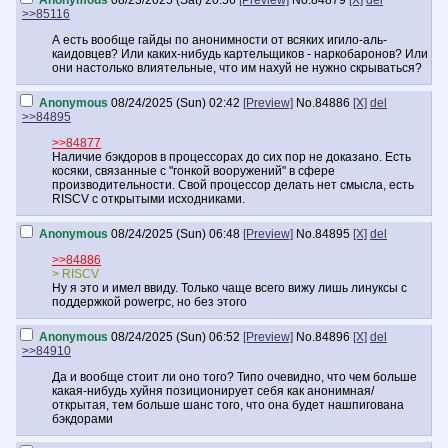
Anonymous
08/23/2025 (Sat) 20:56
[Preview]
No.
84879
[X]
del
>>85116
А есть вообще гайды по анонимности от всяких игило-аль-
каидовцев? Или каких-нибудь картельщиков - наркобаронов? Или
они настолько влиятельные, что им нахуй не нужно скрываться?
Anonymous
08/24/2025 (Sun) 02:42
[Preview]
No.
84886
[X]
del
>>84895
>>84877
Наличие бэкдоров в процессорах до сих пор не доказано. Есть
косяки, связанные с "гонкой вооружений" в сфере
производительности. Свой процессор делать нет смысла, есть
RISCV с открытыми исходниками.
Anonymous
08/24/2025 (Sun) 06:48
[Preview]
No.
84895
[X]
del
>>84886
> RISCV
Ну я это и имел ввиду. Только чаще всего вижу лишь линуксы с
поддержкой powerpc, но без этого
Anonymous
08/24/2025 (Sun) 06:52
[Preview]
No.
84896
[X]
del
>>84910
Да и вообще стоит ли оно того? Типо очевидно, что чем больше
какая-нибудь хуйня позиционирует себя как анонимная/
открытая, тем больше шанс того, что она будет нашпигована
бэкдорами