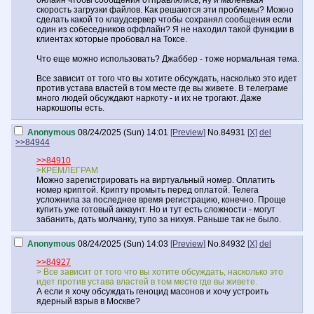
онлайн чтобы сообщения отправлялись, ну и маленькая
скорость загрузки файлов. Как решаются эти проблемы? Можно
сделать какой то клаудсервер чтобы сохранял сообщения если
один из собеседников оффлайн? Я не находил такой функции в
клиентах которые пробовал на Токсе.
Что еще можно использовать? Джаббер - тоже нормальная тема.
Все зависит от того что вы хотите обсуждать, насколько это идет
против устава властей в том месте где вы живете. В телеграме
много людей обсуждают наркоту - и их не трогают. Даже
наркошопы есть.
Anonymous
08/24/2025 (Sun) 14:01
[Preview]
No.
84931
[X]
del
>>84944
>>84910
>КРЕМЛЕГРАМ
Можно зарегистрировать на виртуальный номер. Оплатить
номер криптой. Крипту промыть перед оплатой. Телега
усложнила за последнее время регистрацию, конечно. Проще
купить уже готовый аккаунт. Но и тут есть сложности - могут
забанить, дать молчанку, тупо за нихуя. Раньше так не было.
Anonymous
08/24/2025 (Sun) 14:03
[Preview]
No.
84932
[X]
del
>>84927
> Все зависит от того что вы хотите обсуждать, насколько это
идет против устава властей в том месте где вы живете.
А если я хочу обсуждать геноцид масонов и хочу устроить
ядерный взрыв в Москве?