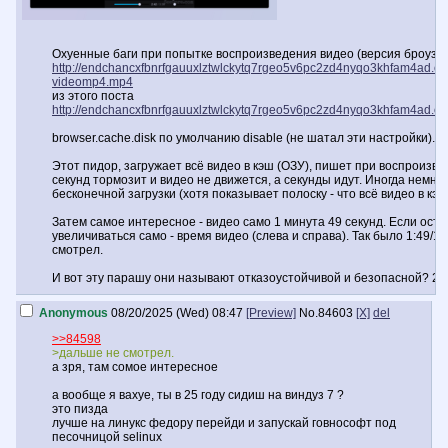
Охуенные баги при попытке воспроизведения видео (версия броузе
http://endchancxfbnrfgauuxlztwlckytq7rgeo5v6pc2zd4nyqo3khfam4ad.
videomp4.mp4
из этого поста
http://endchancxfbnrfgauuxlztwlckytq7rgeo5v6pc2zd4nyqo3khfam4ad.on
browser.cache.disk по умолчанию disable (не шатал эти настройки).
Этот пидор, загружает всё видео в кэш (ОЗУ), пишет при воспроизвед
секунд тормозит и видео не движется, а секунды идут. Иногда немно
бесконечной загрузки (хотя показывает полоску - что всё видео в кэше
Затем самое интересное - видео само 1 минута 49 секунд. Если оста
увеличиваться само - время видео (слева и справа). Так было 1:49/1:4
смотрел.
И вот эту парашу они называют отказоустойчивой и безопасной? 21 в
Anonymous
08/20/2025 (Wed) 08:47
[Preview]
No.
84603
[X]
del
>>84598
>дальше не смотрел.
а зря, там сомое интересное
а вообще я вахуе, ты в 25 году сидиш на виндуз 7 ?
это пизда
лучше на линукс федору перейди и запускай говнософт под
песочницой selinux