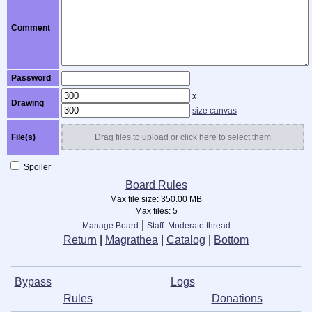
Comment
Password
x
Drawing
size canvas
File(s)
Drag files to upload or click here to select them
Spoiler
Board Rules
Max file size:
350.00 MB
Max files:
5
|
Manage Board
Staff: Moderate thread
Return
|
Magrathea
|
Catalog
|
Bottom
Bypass
ᅠ ᅠ ᅠ ᅠ ᅠ ᅠ ᅠ ᅠ ᅠ
L⁣ogs
ᅠ ᅠ ᅠ ᅠ ᅠ ᅠ ᅠ ᅠ
ᅠ
Rules
ᅠ ᅠ ᅠ ᅠ ᅠ ᅠ ᅠ ᅠ ᅠ
Donations