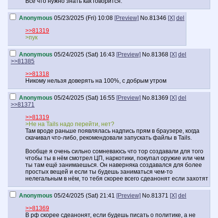
Все что нужно знать как говорится.
Anonymous
05/23/2025 (Fri) 10:08
[Preview]
No.
81346
[X]
del
>>81319
>пук
Anonymous
05/24/2025 (Sat) 16:43
[Preview]
No.
81368
[X]
del
>>81385
>>81318
Никому нельзя доверять на 100%, с добрым утром
Anonymous
05/24/2025 (Sat) 16:55
[Preview]
No.
81369
[X]
del
>>81371
>>81319
>Не на Tails надо перейти, нет?
Там вроде раньше появлялась надпись прям в браузере, когда
скачивал что-либо, рекомендовали запускать файлы в Tails.
Вообще я очень сильно сомневаюсь что тор создавали для того
чтобы ты в нём смотрел ЦП, наркотики, покупал оружие или чем
ты там ещё занимаешься. Он наверняка создавался для более
простых вещей и если ты будешь заниматься чем-то
нелегальным в нём, то тебя скорее всего сдеанонят если захотят
Anonymous
05/24/2025 (Sat) 21:41
[Preview]
No.
81371
[X]
del
>>81369
В рф скорее сдеанонят, если будешь писать о политике, а не