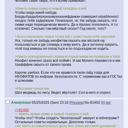
человек такая тварь, что к всему привыкает.
>Иметь левую симку и левый телефон к ней
Чтобы когда какой-нибудь
БердыХурдыБерхунахмухнахнифдижан совершил ограб/износ/
пиздос тебя задержали. Гениально, чо. Не забудь сказать, что
симки надо периодически менять. Да и баланс пополнять. А то
отключат. Сколько там мёртвый сезон? Год около, того?
>Знать несколько левых точек wifi с известным тебе паролем
Ага, только не забудь неофитам сказать как aircrack-ng
пользоваться и где словарь к нему взять. Да и антенну хуярить,
чтоб под камеры не попасться и по подъездам не ходить.
>Иметь арендованный сервак который никак не привязан к тебе
Неофит конечно сразу всё поймёт. И как Monero перевести и как
трафффик скрыть от своего прова.
Короче заебал. Если что не нравится пили гайд тогда для
НЕОФИТОВ по информ. безопасности. С терминами как в ГОСТах
и шлюхами.
>Расскажи лучше как
Шёл медведь по лесу. Видит вёртолёт. Сел в него и сгорел.
Anonymous
05/25/2025 (Sun) 15:16
[Preview]
No.
81402
[X]
del
>>81400
>- Иметь левую симку и левый телефон к ней.
Чтобы что? Чтобы создать "безопасный" аккаунт в гебнеграме?
Остальные советы нормальные. Дополню только
>не лезть в сомнительные дела без очень весомой денежной