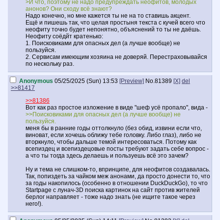
>И что, поэтому не надо предупреждать неофитов, молодых
анонов? Они сходу всё знают?
Надо конечно, но мне кажется ты не на то ставишь акцент.
Ещё и пишешь так, что целая простыня текста с кучей всего что
неофиту точно будет непонятно, объяснений то ты не даёшь.
Неофиту соёдйт кратенько:
1. Поисковиками для опасных дел (а лучше вообще) не
пользуйся.
2. Сервисам имеющим хозяина не доверяй. Перестраховывайся
по нескольку раз.
Anonymous
05/25/2025 (Sun) 13:53
[Preview]
No.
81389
[X]
del
>>81417
>>81386
Вот как раз простое изложение в виде "шеф усё пропало", вида -
>>Поисковиками для опасных дел (а лучше вообще) не
пользуйся.
меня бы в ранние годы оттолкнуло (без обид, извини если что,
виноват, если хочешь оближу тебе головку. Либо глаз), либо не
вторкнуло, чтобы дальше темой интересоваться. Потому как
всепиздец и всепиздецовые посты требуют задать себе вопрос -
а что ты тогда здесь делаешь и пользуешь всё это зачем?
Ну и тема не слишком-то, впринципе, для неофитов создавалась.
Так, попиздеть за чайком меж анонами, да просто донести то, что
за годы накопилось (особенно в отношении DuckDuckGo), то что
Startpage с лунач-3D поиска картинок на сайт против жителей
берлог направляет - тоже надо знать (не ищите такое через
него!).