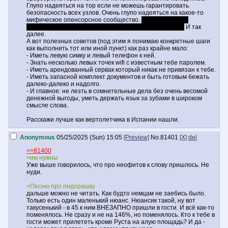
Глупо надеяться на тор если не можешь гарантировать
безопасность всех узлов. Очень глупо надеяться на какое-то
мифическое опенсорсное сообщество.
Совсем клиника
рассуждать о безопасности находясь в стране-гулаге.
И так
далее.
А вот полезных советов (под этим я понимаю конкретные шаги
как выполнить тот или иной пункт) как раз крайне мало:
- Иметь левую симку и левый телефон к ней.
- Знать несколько левых точек wifi с известным тебе паролем.
- Иметь арендованный сервак который никак не привязан к тебе.
- Иметь запасной комплект документов и быть готовым бежать
далеко-далеко и надолго.
- И главное: не лезть в сомнительные дела без очень весомой
денежной выгоды, уметь держать язык за зубами в широком
смысле слова.
Расскажи лучше как вертолетчика в Испании нашли.
Anonymous
05/25/2025 (Sun) 15:05
[Preview]
No.
81401
[X]
del
>>81400
>им нужны
Уже выше говорилось, что про неофитов к слову пришлось. Не
нуди.
>Песню про пидорашку
дальше можно не читать. Как будто немцам не заебись было.
Только есть один маленький нюанс. Нюансик такой, ну вот
такусенький - в 45 к ним ВНЕЗАПНО пришли в гости. И всё как-то
поменялось. Не сразу и не на 146%, но поменялось. Кто к тебе в
гости может прилететь кроме Руста на алую площадь? И да -