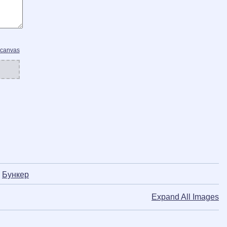
 canvas
ᅠ
Бункер
Expand All Images