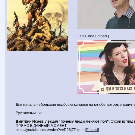
(
YouTube Embed
)
Для начала небольшая подборка каналов на ютюбе, которые дадут
Русскоязычные:
Дмитрий Исаев, лекция "почему люди меняют пол"
. Сухой взгляд
ПРЯМО В ДАННЫЙ МОМЕНТ
https://youtube.com/watch?v=D26jZfJzpLc [
Embed
]