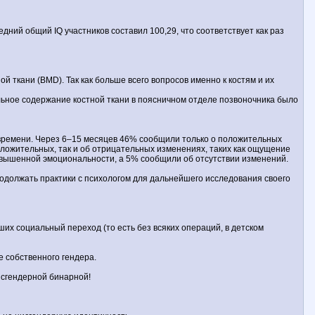
дний общий IQ участников составил 100,29, что соответствует как раз
ткани (BMD). Так как больше всего вопросов именно к костям и их
альное содержание костной ткани в поясничном отделе позвоночника было
времени. Через 6–15 месяцев 46% сообщили только о положительных
оложительных, так и об отрицательных изменениях, таких как ощущение
повышенной эмоциональности, а 5% сообщили об отсутствии изменений.
родолжать практики с психологом для дальнейшего исследования своего
х социальный переход (то есть без всяких операций, в детском
е собственного гендера.
нсгендерной бинарной!