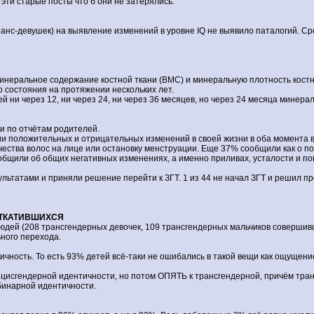
эти старые посты что б они не затерялись.
ранс-девушек) на выявление изменений в уровне IQ не выявило паталогий. Сре
еральное содержание костной ткани (BMC) и минеральную плотность костной 
о состояния на протяжении нескольких лет.
й ни через 12, ни через 24, ни через 36 месяцев, но через 24 месяца минер
и по отчётам родителей.
и положительных и отрицательных изменений в своей жизни в оба момента 
ичества волос на лице или остановку менструации. Еще 37% сообщили как о п
сообщили об общих негативных изменениях, а именно приливах, усталости и 
ультатами и приняли решение перейти к ЗГТ. 1 из 44 не начал ЗГТ и решил п
ОТКАТИВШИХСЯ
ей (208 трансгендерных девочек, 109 трансгендерных мальчиков совершивши
ьного перехода.
чность. То есть 93% детей всё-таки не ошибались в такой вещи как ощущени
 цисгендерной идентичности, но потом ОПЯТЬ к трансгендерной, причём тра
бинарной идентичности.