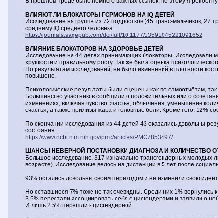
В прошлом треде было немного важных ссылок, по этому я репостну 
ВЛИЯЮТ ЛИ БЛОКАТОРЫ ГОРМОНОВ НА IQ ДЕТЕЙ
Исследование на группе из 72 подростков (45 транс-мальчиков, 27 т
среднему IQ среднего человека.
https://journals.sagepub.com/doi/full/10.1177/13591045221091652
ВЛИЯНИЕ БЛОКАТОРОВ НА ЗДОРОВЬЕ ДЕТЕЙ
Исследование на 44 детях принимающих блокаторы. Исследовали мин
хрупкости и правильному росту. Так же была оценка психологическог
По результатам исследований, не было изменений в плотности косте
повышено.
Психологические результаты были оценены как по самоотчётам, так 
Большинство участников сообщили о положительных или о сочетани
изменениях, включая чувство счастья, облегчения, уменьшение кол
счастья, а также приливы жара и головные боли. Кроме того, 12% 
По окончании исследования из 44 детей 43 оказались довольны рез
состояния.
https://www.ncbi.nlm.nih.gov/pmc/articles/PMC7853497/
ШАНСЫ НЕВЕРНОЙ ПОСТАНОВКИ ДИАГНОЗА И КОЛИЧЕСТВО 
Большое исследование, 317 изначально трансгендерных молодых люд
возрасте). Исследование велось на дистанции в 5 лет после социал
93% остались довольны своим переходом и не изменили свою иденти
Но оставшиеся 7% тоже не так очевидны. Среди них 1% вернулись к
3.5% перестали ассоциировать себя с цисгендерами и заявили о не
И лишь 2.5% перешли к цисгендерной.