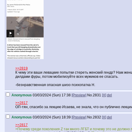
>>2819
К чему эти ваши левацкие попытки стереть женский гендр? Нам женщ
дилдами фуры, потом мобилизуйте всех мужиков ее спасать.
-безнравственная опасная шизо психопатка Н.
Anonymous
03/03/2024 (Sun) 17:38
[Preview]
No.
2831
[X]
del
>>2817
ОП-тян, спасибо за лекцию Исаева, не знала, что он публично лекци
Anonymous
03/03/2024 (Sun) 18:39
[Preview]
No.
2832
[X]
del
>>2817
>Почему среди поколения Z так много ЛГБТ и почему это не должно п