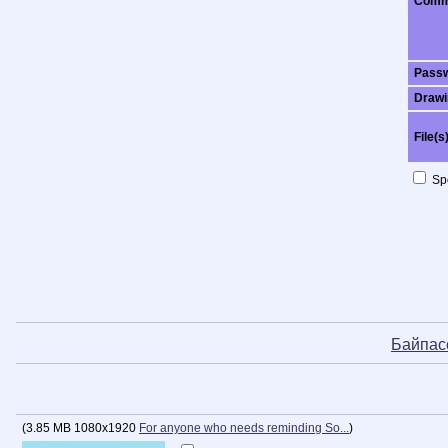
Comm
Pass
Drawi
File(s
Spo
Байпас
(
3.85 MB
1080x1920
For anyone who needs reminding So...
)