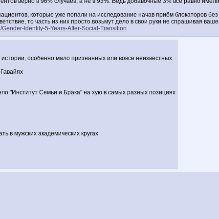
ентов верно в 96% случаев, а не в 93%. Ведь добавочные 3% всё равно имел
ациентов, которые уже попали на исследование начав приём блокаторов без в
ствие, то часть из них просто возьмут дело в свои руки не спрашивая ваше
/Gender-Identity-5-Years-After-Social-Transition
 истории, особенно мало признанных или вовсе неизвестных.
 Гавайях
ело "Институт Семьи и Брака" на хую в самых разных позициях
ть в мужских академических кругах