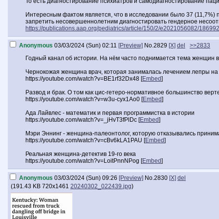
То есть диагностирование психиатров и самодиагностирование паци
Интересным фактом является, что в исследовании было 37 (11,7%) п
запретить несовершеннолетним диагностировать гендерное несоответ
https://publications.aap.org/pediatrics/article/150/2/e2021056082/186992
Anonymous
03/03/2024 (Sun) 02:11
[Preview]
No.
2829
[X]
del
>>2833
Годный канал об истории. На нём часто поднимается тема женщин в
Чернокожая женщина врач, которая занималась лечением лепры на
https://youtube.com/watch?v=BE1rf32Dx48 [
Embed
]
Развод и брак. О том как цис-гетеро-нормативное большинство верт
https://youtube.com/watch?v=w3u-cyx1Ao0 [
Embed
]
Ада Лайвлес - математик и первая программистка в истории
https://youtube.com/watch?v=_jHvT3fPlDc [
Embed
]
Мэри Эннинг - женщина-палеонтолог, которую отказывались принима
https://youtube.com/watch?v=cBv6kLA1PAU [
Embed
]
Реальная женщина-детектив 19-го века
https://youtube.com/watch?v=LoitPnnNPog [
Embed
]
Anonymous
03/03/2024 (Sun) 09:26
[Preview]
No.
2830
[X]
del
(
191.43 KB
720x1461
20240302_022439.jpg
)