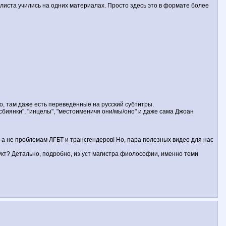
алиста учились на одних материалах. Просто здесь это в формате более
о, там даже есть переведённые на русский субтитры.
сбиянки", "инцелы", "местоименичя они/мы/оно" и даже сама Джоан
 а не проблемам ЛГБТ и трансгендеров! Но, пара полезных видео для нас
? Детально, подробно, из уст магистра фиолософии, именно теми