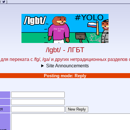
/
]
/lgbt/ - ЛГБТ
для переката с /fg/, /ga/ и других нетрадиционных разделов
Site Announcements
Posting mode: Reply
ct
New Reply