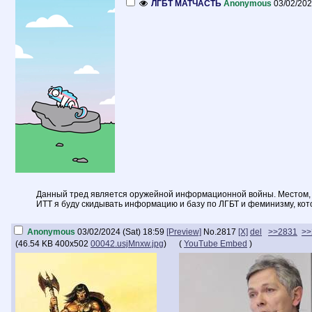
ЛГБТ МАТЧАСТЬ
Anonymous
03/02/202
Данный тред является оружейной информационной войны. Местом, г
ИТТ я буду скидывать информацию и базу по ЛГБТ и феминизму, кот
Anonymous
03/02/2024 (Sat) 18:59
[Preview]
No.
2817
[X]
del
>>2831
>>
(
46.54 KB
400x502
00042.usjMnxw.jpg
)
(
YouTube Embed
)