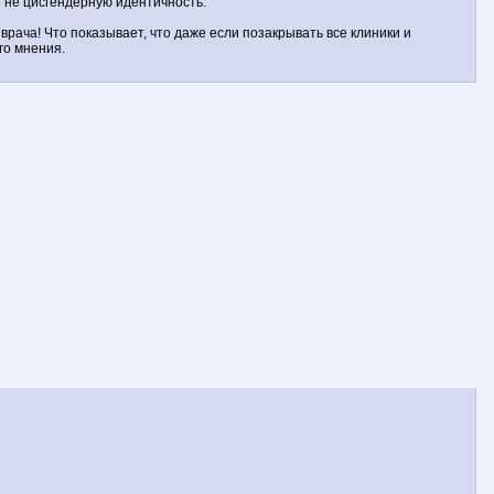
и не цисгендерную идентичность.
рача! Что показывает, что даже если позакрывать все клиники и
го мнения.