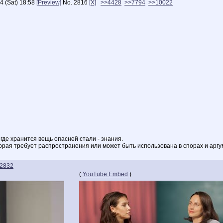
4 (Sat) 18:58
[Preview]
No.
2816
[X]
>>4428
>>7794
>>10022
де хранится вещь опасней стали - знания.
орая требует распространения или может быть использована в спорах и арг
2832
(
YouTube Embed
)