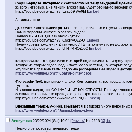
Софи Беридзе, интервью с сексологом на тему гендерной иденти
живого интервью, а не лекции. Может вам будет это как-то веселей с
https://youtube.com/watch?v=Esa509lWe0M [
Embed
]
Англоязычные:
Джессика Килгрен-Фозард
. Мать, жена, лесбиянка и глухая. Освеща
Нам интересны конкретно вот эти видео:
Почему в 2SLGBTQI+ так много буков?
https://youtube.com/watch?v=O9cKtyOvZxU [
Embed
]
Почему среди поколения Z так много ЛГБТ и почему это не должно пу
https://youtube.com/watch?v=UT4PRHQZcgQ [
Embed
]
Контрапоинтс
. Это тупо база с которой надо начинать ньюфагу. П
Каждое из старых видео, поднимает базовые темы, на которые ведут
Роулинг, все срачные темы подробно разобраны в её видео в доходч
https://www.youtube.com/@ContraPoints/videos
Философи Тюб
. Британский аналог Контрапоинтс. Без треша, алко
тут есть.
И главное видео, это СОЦИАЛЬНЫЕ КОНСТРУКТЫ. Почему именно жен
словами, которыми это преподают, а не "краткий пересказ от альт-ку
https://youtube.com/watch?v=koud7hgGyQ8 [
Embed
]
Внезапный транс-мужчина врывается в список!
Много новостных в
https://www.youtube.com/@Jammidodger/videos
Anonymous
03/02/2024 (Sat) 19:04
[Preview]
No.
2818
[X]
del
Немного репостов из прошлого треда.