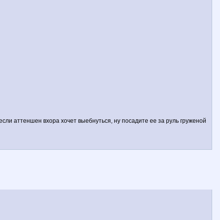
если аттеншен вхора хочет выебнуться, ну посадите ее за руль груженой