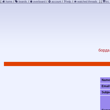
[
home
/
boards
/
overboard
/
account
/
help
/
watched threads
]
[
irc
борда 
Name
Email
Subje