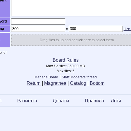
ent
word
ng
x
size
)
Drag files to upload or click here to select them
iler
Board Rules
Max file size:
350.00 MB
Max files:
5
|
Manage Board
Staff: Moderate thread
Return
|
Magrathea
|
Catalog
|
Bottom
с
ᅠ ᅠ ᅠ
Разметка
ᅠ ᅠ ᅠ
Донаты
ᅠ ᅠ ᅠ
Правила
ᅠ
Логи
ᅠ 