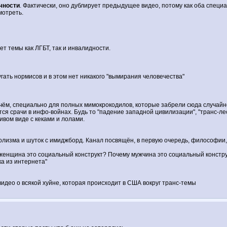
чности
. Фактически, оно дублирует предыдущее видео, потому как оба специ
мотреть.
ет темы как ЛГБТ, так и инвалидности.
гать нормисов и в этом нет никакого "вымирания человечества"
ричём, специально для полных мимокрокодилов, которые забрели сюда случайн
ся срачи в инфо-войнах. Будь то "падение западной цивилизации", "транс-ле
ивом виде с кеками и лолами.
голизма и шуток с имиджборд. Канал посвящён, в первую очередь, философии,
щина это социальный конструкт? Почему мужчина это социальный конструкт
ка из интернета"
идео о всякой хуйне, которая происходит в США вокруг транс-темы