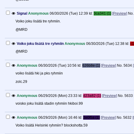
Signal
Anonymous
06/30/2026 (Tue) 12:39
Id:
3ca341 (1)
[Preview]
No.
Voiko joku lisätä tre ryhmiin.
@MRD
Voiko joku lisätä tre ryhmiin
Anonymous
06/30/2026 (Tue) 12:38
Id:
c1
@MRD
Anonymous
06/30/2026 (Tue) 10:56
Id:
626b8e (1)
[Preview]
No.
5634
voiko lisätä hki ja pks ryhmiin
zolc.29
Anonymous
06/29/2026 (Mon) 23:33
Id:
d23a82 (1)
[Preview]
No.
5633
voisko joku lisätä stadin ryhmiin hkiboi.99
Anonymous
06/29/2026 (Mon) 16:46
Id:
2e0f5a (1)
[Preview]
No.
5632
Voiko lisätä Helsinki ryhmiin? blockshotta.59