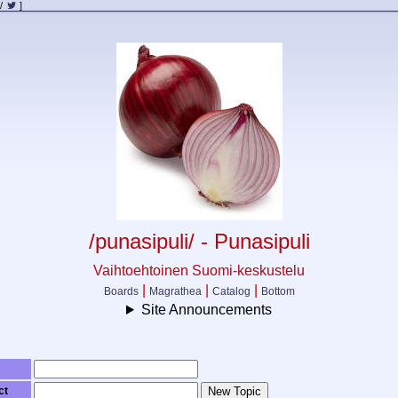
/
]
/punasipuli/ - Punasipuli
Vaihtoehtoinen Suomi-keskustelu
|
|
|
Boards
Magrathea
Catalog
Bottom
Site Announcements
ct
New Topic