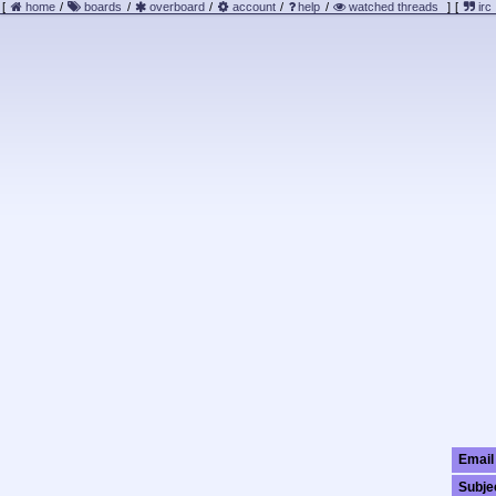
[
home
/
boards
/
overboard
/
account
/
help
/
watched threads
]
[
irc
Email
Subje