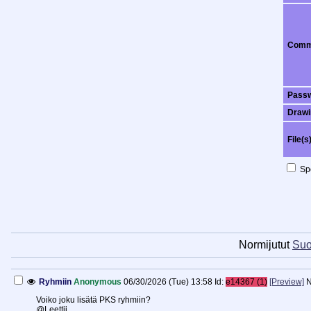
Comm
Pass
Drawi
File(s
Spo
Normijutut
Suo
Ryhmiin
Anonymous
06/30/2026 (Tue) 13:58
Id:
e14367 (1)
[Preview]
N
Voiko joku lisätä PKS ryhmiin?
@Leettii