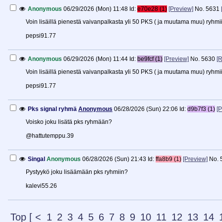
Anonymous
06/29/2026 (Mon) 11:48
Id:
e70e28 (1)
[Preview]
No.
5631
Voin lisäillä pienestä vaivanpalkasta yli 50 PKS ( ja muutama muu) ryhmi
pepsi91.77
Anonymous
06/29/2026 (Mon) 11:44
Id:
be9fcf (1)
[Preview]
No.
5630
[R
Voin lisäillä pienestä vaivanpalkasta yli 50 PKS ( ja muutama muu) ryhmi
pepsi91.77
Pks signal ryhmä
Anonymous
06/28/2026 (Sun) 22:06
Id:
d9b7f3 (1)
[
Voisko joku lisätä pks ryhmään?
@hattutemppu.39
Singal
Anonymous
06/28/2026 (Sun) 21:43
Id:
ffa8b9 (1)
[Preview]
No.
Pystyykö joku lisäämään pks ryhmiin?
kalevi55.26
Top
[
<
1
2
3
4
5
6
7
8
9
10
11
12
13
14