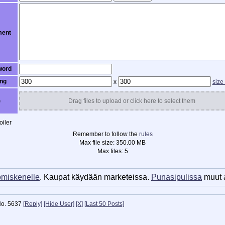
ent
word
ng
x
size
)
Drag files to upload or click here to select them
iler
Remember to follow the
rules
Max file size:
350.00 MB
Max files:
5
miskenelle
. Kaupat käydään marketeissa.
Punasipulissa
muut a
o.
5637
[Reply]
[Hide User]
[X]
[Last 50 Posts]