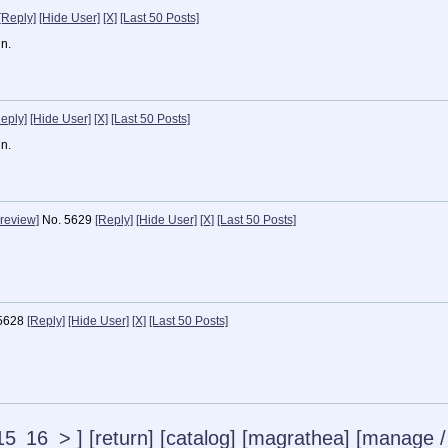
[Reply]
[Hide User]
[X]
[Last 50 Posts]
in.
eply]
[Hide User]
[X]
[Last 50 Posts]
in.
Preview]
No.
5629
[Reply]
[Hide User]
[X]
[Last 50 Posts]
5628
[Reply]
[Hide User]
[X]
[Last 50 Posts]
15
16
>
]
[return]
[catalog]
[magrathea]
[manage
/