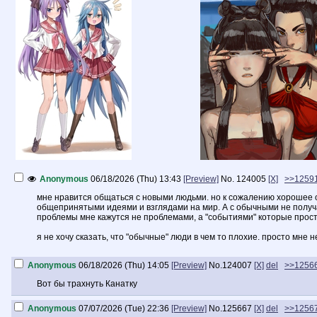
Anonymous
06/18/2026 (Thu) 13:43
[Preview]
No.
124005
[X]
>>1259
мне нравится общаться с новыми людьми. но к сожалению хорошее 
общепринятыми идеями и взглядами на мир. А с обычными не получа
проблемы мне кажутся не проблемами, а "событиями" которые прост
я не хочу сказать, что "обычные" люди в чем то плохие. просто мне 
Anonymous
06/18/2026 (Thu) 14:05
[Preview]
No.
124007
[X]
del
>>1256
Вот бы трахнуть Канатку
Anonymous
07/07/2026 (Tue) 22:36
[Preview]
No.
125667
[X]
del
>>1256