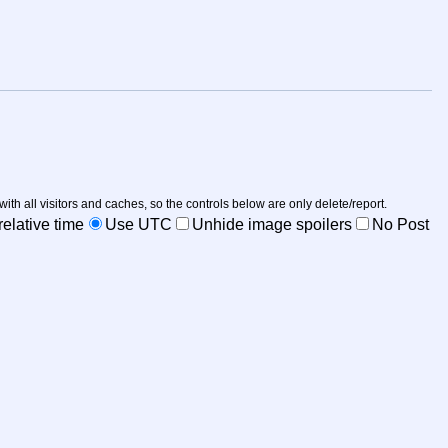
 with all visitors and caches, so the controls below are only delete/report.
elative time
Use UTC
Unhide image spoilers
No Post