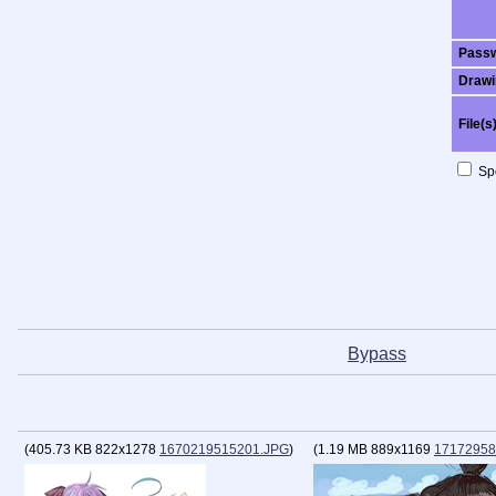
Pass
Drawi
File(s
Spo
Bypass
ᅠ ᅠ ᅠ ᅠ 
(
405.73 KB
822x1278
1670219515201.JPG
)
(
1.19 MB
889x1169
1717295