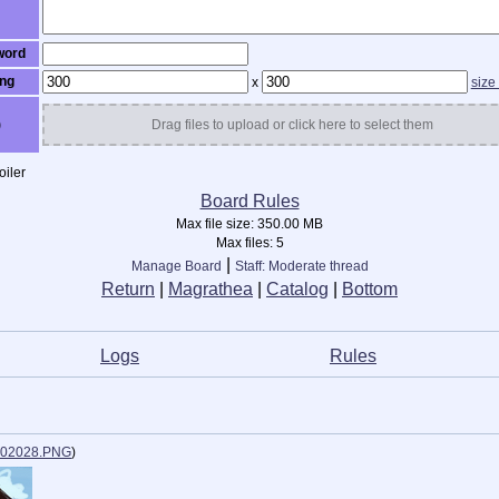
word
ng
x
size
)
Drag files to upload or click here to select them
iler
Board Rules
Max file size:
350.00 MB
Max files:
5
|
Manage Board
Staff: Moderate thread
Return
|
Magrathea
|
Catalog
|
Bottom
ᅠ ᅠ ᅠ ᅠ ᅠ
L⁣ogs
ᅠ ᅠ ᅠ ᅠ ᅠ ᅠ ᅠ ᅠ ᅠ
Rules
ᅠ ᅠ ᅠ ᅠ ᅠ 
802028.PNG
)