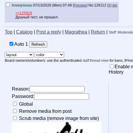
Anonymous
07/13/2026 (Mon) 07:49
[Preview]
No.
126112
[X]
del
>>125918
Душный тест, не прошел.
Top
|
Catalog
|
Post a reply
|
Magrathea
|
Return
|
Staff: Moderate
Auto
1
Board owners/volunteers: use the authenticated
staff thread view
for bans, IP/ra
Enable r
History
Reason:
Password:
Global
Remove media from post
Scrub media (remove image from site)