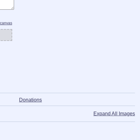
 canvas
ᅠ ᅠ ᅠ ᅠ
Donations
Expand All Images