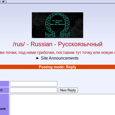
/
]
/rus/ - Russian - Русскоязычный
ве почки, под ними грибочки, поставим тут точку или новую 
Site Announcements
Posting mode: Reply
ct
New Reply
ent