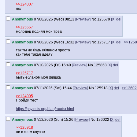
>>124007
лол
Anonymous
07/08/2026 (Wed) 08:13
[Preview]
No.
125679
[X]
del
>>125667
молодец поднял мой тред
Anonymous
07/08/2026 (Wed) 16:32
[Preview]
No.
125717
[X]
del
>>1258
так ты не будь ебланом просто
как тебе такая идея?
Anonymous
07/10/2026 (Fri) 16:49
[Preview]
No.
125868
[X]
del
>>125717
быть ебланом моя фишка
Anonymous
07/11/2026 (Sat) 15:44
[Preview]
No.
125918
[X]
del
>>12602
>>124005
Пройди тест
https://psytests.org/diag/raadsr.html
Anonymous
07/12/2026 (Sun) 15:26
[Preview]
No.
126022
[X]
del
>>125918
ни в коем случае