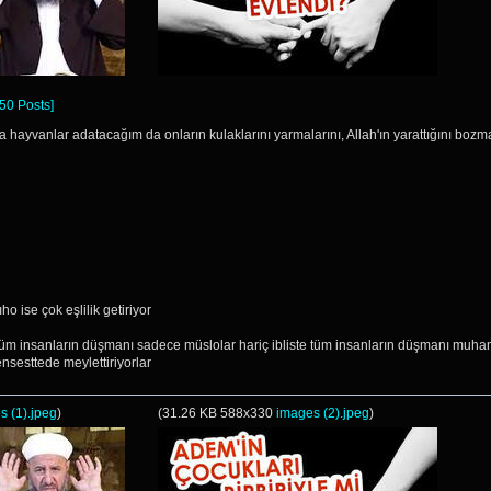
 50 Posts]
hayvanlar adatacağım da onların kulaklarını yarmalarını, Allah'ın yarattığını bozma
ho ise çok eşlilik getiriyor
insanların düşmanı sadece müslolar hariç ibliste tüm insanların düşmanı muhammed 
ensesttede meylettiriyorlar
s (1).jpeg
)
(
31.26 KB
588x330
images (2).jpeg
)