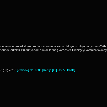
a tecavüz eden erkeklerin ruhlarının özünde kadın olduğunu biliyor muydunuz? Ahiret
özlerinde erkektir. Bu dünyadaki tüm acılar boş kardeşler. Hiçbirşeyi kafanıza takmay
6 (Fri) 20:08
[Preview]
No.
1006
[Reply]
[X]
[Last 50 Posts]