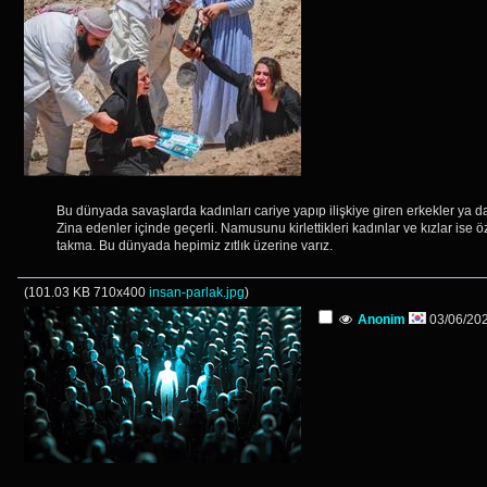
Bu dünyada savaşlarda kadınları cariye yapıp ilişkiye giren erkekler ya d
Zina edenler içinde geçerli. Namusunu kirlettikleri kadınlar ve kızlar ise 
takma. Bu dünyada hepimiz zıtlık üzerine varız.
(
101.03 KB
710x400
insan-parlak.jpg
)
Anonim
03/06/202