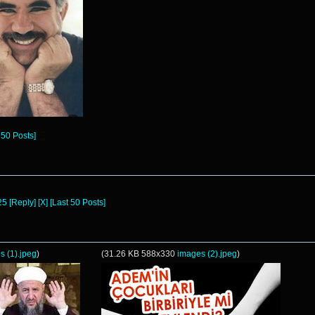
 50 Posts]
25
[Reply]
[X]
[Last 50 Posts]
s (1).jpeg
)
(
31.26 KB
588x330
images (2).jpeg
)