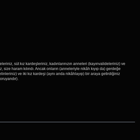
neleriniz, süt kız kardeşleriniz, kadınlarınızın anneleri (kayınvalideleriniz) ve
z, size haram kılındı. Ancak onların (anneleriyle nikâh kıyıp da) gerdeğe
leriniz) ve iki kız kardeşi (aynı anda nikâhlayıp) bir araya getirdiğiniz
Koruyandır).