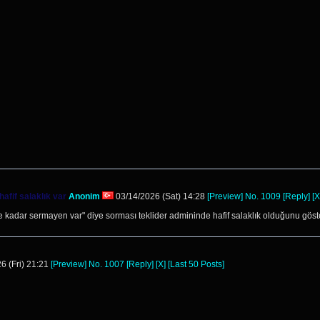
hafif salaklık var
Anonim
03/14/2026 (Sat) 14:28
[Preview]
No.
1009
[Reply]
[X
e kadar sermayen var" diye sorması teklider admininde hafif salaklık olduğunu göst
6 (Fri) 21:21
[Preview]
No.
1007
[Reply]
[X]
[Last 50 Posts]