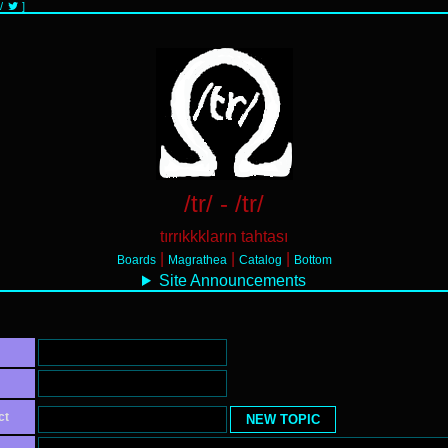
/
]
/tr/ - /tr/
tırrıkkkların tahtası
|
|
|
Boards
Magrathea
Catalog
Bottom
Site Announcements
ct
NEW TOPIC