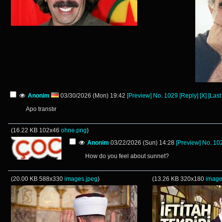
Anonim
03/30/2026 (Mon) 19:42
[Preview]
No.
1029
[Reply]
[X]
[Last
Apo transtır
(
16.22 KB
102x46
ohne.png
)
Anonim
03/22/2026 (Sun) 14:28
[Preview]
No.
10
How do you feel about sunnet?
(
20.00 KB
588x330
images.jpeg
)
(
13.26 KB
320x180
image