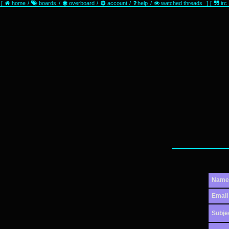
[
home
/
boards
/
overboard
/
account
/
help
/
watched threads
]
[
irc
Name
Email
Subje