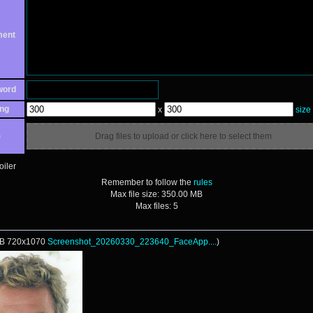
ent
word
ng
x
size
)
Drag files to upload or click here to select them
iler
Remember to follow the
rules
Max file size:
350.00 MB
Max files:
5
KB
720x1070
Screenshot_20260330_223640_FaceApp....
)