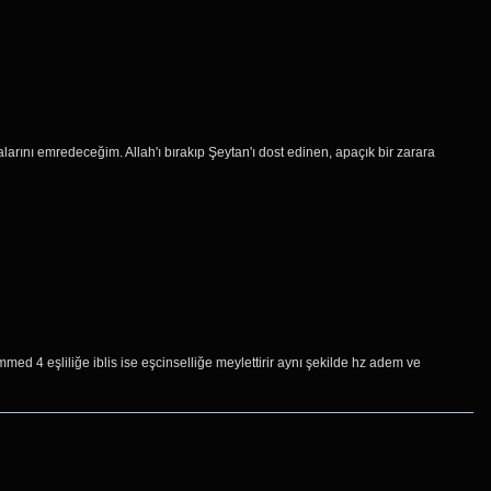
larını emredeceğim. Allah'ı bırakıp Şeytan'ı dost edinen, apaçık bir zarara
4 eşliliğe iblis ise eşcinselliğe meylettirir aynı şekilde hz adem ve