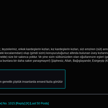
, teyzeleriniz, erkek kardeşlerin kızları, kız kardeşlerin kızları, sizi emziren (süt) an
eki kocalarından) olup (şimdi sizin) koruyuculuğunuz altında bulunan üvey kızlarını
) size bir sakınca yoktur. Ve yine sizin sülbünüzden olan oğullarınızın eşleri (gelin
Ama bunlara bir daha sakın yanaşmayın!) Şüphesiz, Allah, Bağışlayandır, Esirgeyip (
an genetik çöplük insanlarda ensest fazla görülür
w]
No.
1015
[Reply]
[X]
[Last 50 Posts]