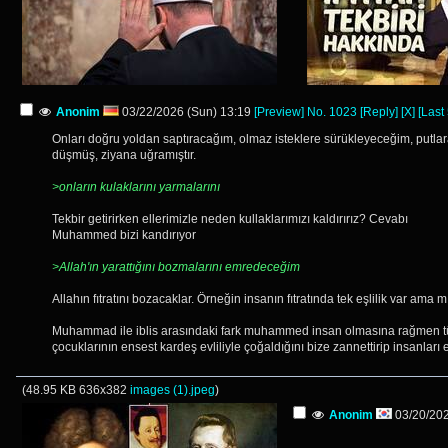
Anonim
03/22/2026 (Sun) 13:19
[Preview]
No.
1023
[Reply]
[X]
[Last
Onları doğru yoldan saptıracağım, olmaz isteklere sürükleyeceğim, putlara 
düşmüş, ziyana uğramıştır.
>onların kulaklarını yarmalarını
Tekbir getirirken ellerimizle neden kullaklarımızı kaldırırız? Cevabı
Muhammed bizi kandırıyor
>Allah'ın yarattığını bozmalarını emredeceğim
Allahın fıtratını bozacaklar. Örneğin insanın fıtratında tek eşlilik var ama mı
Muhammad ile iblis arasındaki fark muhammed insan olmasına rağmen tüm 
çocuklarının ensest kardeş evliliyle çoğaldığını bize zannettirip insanları 
(
48.95 KB
636x382
images (1).jpeg
)
Anonim
03/20/202