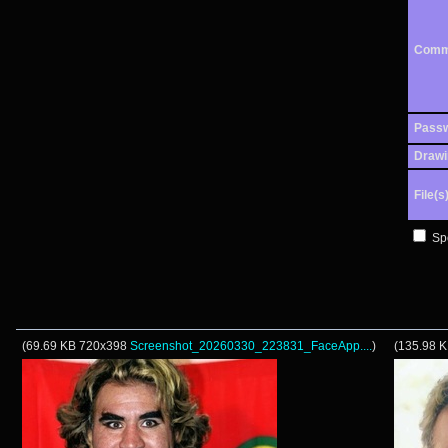
Comm
Pass
Drawi
File(s
Spo
(
69.69 KB
720x398
Screenshot_20260330_223831_FaceApp....
)
(
135.98 