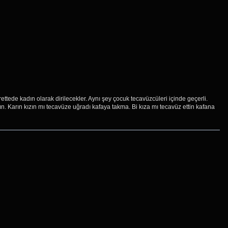
tede kadın olarak dirilecekler. Aynı şey çocuk tecavüzcüleri içinde geçerli.
ın. Karın kızın mı tecavüze uğradı kafaya takma. Bi kıza mı tecavüz ettin kafana