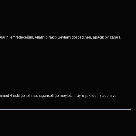
larını emredeceğim. Allah'ı bırakıp Şeytan'ı dost edinen, apaçık bir zarara
4 eşliliğe iblis ise eşcinselliğe meylettirir aynı şekilde hz adem ve