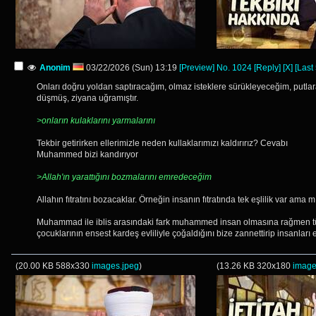
Anonim
03/22/2026 (Sun) 13:19
[Preview]
No.
1024
[Reply]
[X]
[Last
Onları doğru yoldan saptıracağım, olmaz isteklere sürükleyeceğim, putlara 
düşmüş, ziyana uğramıştır.
>onların kulaklarını yarmalarını
Tekbir getirirken ellerimizle neden kullaklarımızı kaldırırız? Cevabı
Muhammed bizi kandırıyor
>Allah'ın yarattığını bozmalarını emredeceğim
Allahın fıtratını bozacaklar. Örneğin insanın fıtratında tek eşlilik var ama mı
Muhammad ile iblis arasındaki fark muhammed insan olmasına rağmen tüm 
çocuklarının ensest kardeş evliliyle çoğaldığını bize zannettirip insanları 
(
20.00 KB
588x330
images.jpeg
)
(
13.26 KB
320x180
image