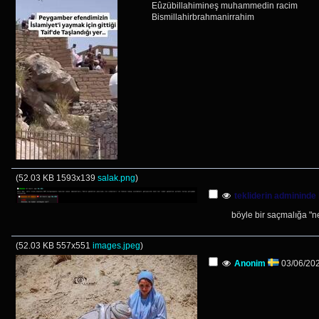
Eûzübillahimineş muhammedin racim
Bismillahirbrahmanirrahim
(
52.03 KB
1593x139
salak.png
)
tekliderin admininde 
böyle bir saçmalığa "n
(
52.03 KB
557x551
images.jpeg
)
Anonim
03/06/202