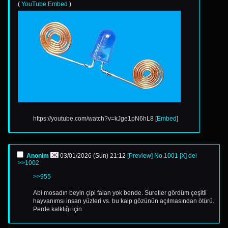
(
YouTube Embed
)
https://youtube.com/watch?v=kJge1pN6hL8 [
Embed
]
Anonim
03/01/2026 (Sun) 21:12
[Preview]
No.
1001
[X]
del
>>1002
>>955
Abi mosadın beyin çipi falan yok bende. Suretler gördüm çeşitli
hayvanımsı insan yüzleri vs. bu kalp gözünün açılmasından ötürü.
Perde kalktığı için