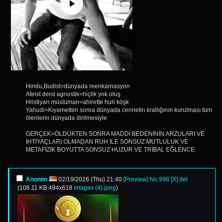
Hindu,Budist=dünyada reenkarnasyon
Ateist deist agnostik=hiçlik yok oluş
Hristiyan müslüman=ahirette huri köşk
Yahudi=Kıyametten sonra dünyada cennetin krallığının kurulması tüm
ölenlerin dünyada dirilmesiyle
GERÇEK=ÖLDÜKTEN SONRA MADDİ BEDENİNİN ARZULARI VE
İHTİYAÇLARI OLMADAN RUH İLE SONSUZ MUTLULUK VE
METAFİZİK BOYUTTA SONSUZ HUZUR VE TRİBAL EĞLENCE
Anonim
02/19/2026 (Thu) 21:40
[Preview]
No.
998
[X]
del
(
108.11 KB
494x618
images (4).jpeg
)