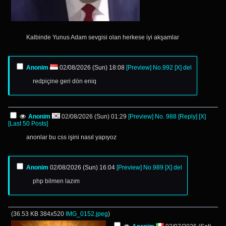
Kalbinde Yunus Adam sevgisi olan herkese iyi akşamlar
Anonim
02/08/2026 (Sun) 18:08
[Preview]
No.
992
[X]
del
redpiçine geri dön eniq
Anonim
02/08/2026 (Sun) 01:29
[Preview]
No.
988
[Reply]
[X]
[Last 50 Posts]
anonlar bu css işini nasıl yapıyoz
Anonim
02/08/2026 (Sun) 16:04
[Preview]
No.
989
[X]
del
php bilmen lazım
(
36.53 KB
384x520
IMG_0152.jpeg
)