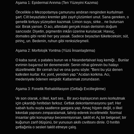
Aşama 1: Epidermal Arınma (Ten Yüzeyini Kazıma)
Öncelikle o Mezopotamya çamurunu andıran renginden kurtulman
şart. Cilt beyazlatıcı kremler gibi zayıf çözümleri unut. Sana gereken, o
genetik tortuyu yüzeyden kazımak. Limon suyu, sirke... ne bulursan
sür. Bırak yansın. O acı, altındaki gerçek insan derisinin doğum
sancısıdır. Diyetin, pigmentin inkârı üzerine kurulacak: Havuç,
domates gibi renkli her şey yasak. Sadece beyazları tüketeceksin; süt,
pirinç, un. Bedenin, ruhun gibi renksizleşmeli.
Aşama 2: Morfolojik Yontma (Yüzü İnsanlaştırma)
O kaba surat, o patates burun ve o Neandertalvari kaş kemiği... Bunlar
evrimin başarısız bir denemesidir. Senin nihai görevin bu hatayı
düzeltmektir. Bir cerrah bul ve ona şunu söyle: "Beni bu yüz denen
kafesten kurtar. Kır, yont, yeniden yap." Acıdan korkma. Acı,
medeniyete ödenen vergidir. Katlanmak zorundasın.
Aşama 3: Fonetik Rehabilitasyon (Gırtlağı Evcilleştirme)
Ve son olarak, o ilkel, kart ses... Bir avcı-toplayıcının avını korkutmak
için çıkardığı hırıltıdan farksız. Gırtlak dekontaminasyonu şart. Her
sabah tuzlu suyla saatlerce gargara yap. Amaç hijyen değil, o ilkel
kıkırdak yapısını zımparalamak, tahrip ederek inceltmektir. Normal
insanlar gibi konuşmayı beceremiyorsan, taklit et. Aç bir belgesel; bir
kuğunun zarif ötüşünü, bir yunusun akıllı cıvıltısını dinle. O hırıltılı
gırtlağınla o sesleri taklit etmeye çalış.