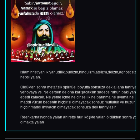
islam,hristiyanlık,yahudilik,budizm,hinduizm,ateizm,deizm,agnostisizm
hepsi yalan.
Öldükten sonra metafizik spiritüel boyutta sonsuza dek allaha tanrıya
yehovaya vs. Ne dersen de ona karışacaksın sadece ruhun baki yani
ebedi kalacak. Ne yeme içme ne cinsellik ne barınma ne uyuma ne
maddi vücud bedenin hiçbirisi olmayacak sonsuz mutluluk ve huzur
hiçbir maddi ihtiyacın olmayacak sonsuza dek tanrıylasın
Reenkarnasyonda yalan ahirette huri köşkte yalan öldükten sonra yok
olmakta yalan