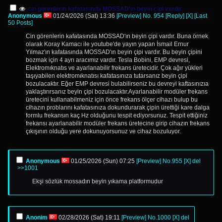
cin görenlerin kafatasında MOSSAD'ın beyin çipi vardır.
Anonymous
01/24/2026 (Sat) 13:36
[Preview]
No.
954
[Reply]
[X]
[Last
50 Posts]
Cin görenlerin kafatasında MOSSAD'ın beyin çipi vardır. Buna örnek
olarak Koray Kamacı ile youtube'de yayın yapan İsmail Ernur
Yılmaz'ın kafatasında MOSSAD'ın beyin çipi vardır. Bu beyin çipini
bozmak için 4 ayrı aracımız vardır. Tesla Bobini, EMP devresi,
Elektromıknatıs ve ayarlanabilir frekans üretecidir. Çok ağır yükleri
taşıyabilen elektromıknatısı kafatasınıza tutarsanız beyin çipi
bozulacaktır. Eğer EMP devresi bulabilirseniz bu devreyi kaftasınızıa
yaklaştırırsanız beyin çipi bozulacaktır.Ayarlanabilir modüler frekans
üretecini kullanabilmeniz için önce frekans ölçer cihazı bulup bu
cihazın problarını kafatasınıza dokundurarak çipin ürettiği kare dalga
formlu frekansın kaç Hz olduğunu tespit ediyorsunuz. Tespit ettiğiniz
frekansı ayarlanabilir modüler frekans üretecine girip cihazın frekans
çıkışının olduğu yere dokunuyorsunuz ve cihaz bozuluyor.
Anonymous
01/25/2026 (Sun) 07:25
[Preview]
No.
955
[X]
del
>>1001
Ekşi sözlük mossadın beyin yıkama platformudur
Anonim
02/28/2026 (Sat) 19:11
[Preview]
No.
1000
[X]
del