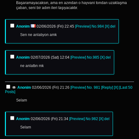
Başaramayacaksın, ama en azından o hayvani tondan uzaklaşma
çaban, seni bir adım ileri taşıyacaktır.
Anonim
02/06/2026 (Fri) 22:45
[Preview]
No.
984
[X]
del
Sen ne anlatıyon amk
Anonim
02/07/2026 (Sat) 12:04
[Preview]
No.
985
[X]
del
ne anlattın mk
Anonim
02/06/2026 (Fri) 21:26
[Preview]
No.
981
[Reply]
[X]
[Last 50
Posts]
Selam
Anonim
02/06/2026 (Fri) 21:34
[Preview]
No.
982
[X]
del
Selam