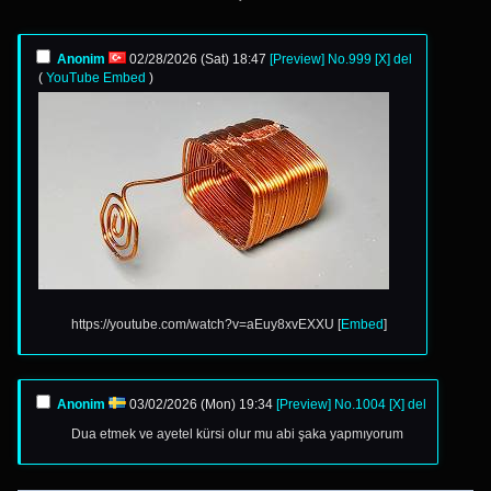
Anonim
02/28/2026 (Sat) 18:47
[Preview]
No.
999
[X]
del
(
YouTube Embed
)
https://youtube.com/watch?v=aEuy8xvEXXU [
Embed
]
Anonim
03/02/2026 (Mon) 19:34
[Preview]
No.
1004
[X]
del
Dua etmek ve ayetel kürsi olur mu abi şaka yapmıyorum