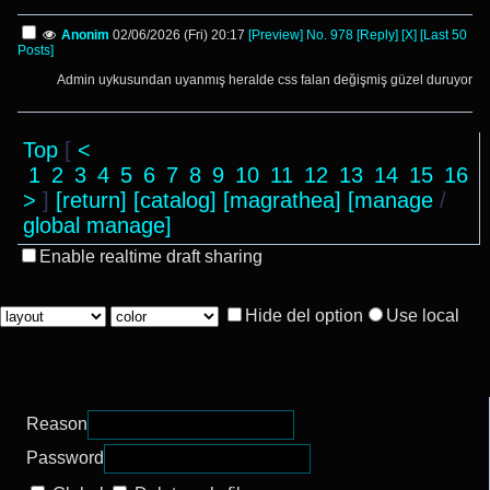
Anonim
02/06/2026 (Fri) 20:17
[Preview]
No.
978
[Reply]
[X]
[Last 50
Posts]
Admin uykusundan uyanmış heralde css falan değişmiş güzel duruyor
Top
[
<
1
2
3
4
5
6
7
8
9
10
11
12
13
14
15
16
>
]
[return]
[catalog]
[magrathea]
[manage
/
global manage]
Enable realtime draft sharing
Hide del option
Use local
Reason
Password