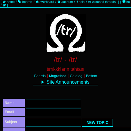
[
home
/
boards
/
overboard
/
account
/
help
/
watched threads
]
[
irc
/
]
/tr/ - /tr/
tırrıkkkların tahtası
|
|
|
Boards
Magrathea
Catalog
Bottom
Site Announcements
Name
Email
Subject
NEW TOPIC