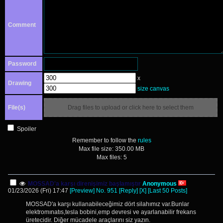
Comment
Password
x
Drawing
size canvas
File(s)
Drag files to upload or click here to select them
Spoiler
Remember to follow the
rules
Max file size:
350.00 MB
Max files:
5
MOSSAD'a karşı direnişimiz başlamıştır
Anonymous
01/23/2026 (Fri) 17:47
[Preview]
No.
951
[Reply]
[X]
[Last 50 Posts]
MOSSAD'a karşı kullanabileceğimiz dört silahımız var.Bunlar
elektromınatıs,tesla bobini,emp devresi ve ayarlanabilir frekans
üretecidir. Diğer mücadele araçlarını siz yazın.