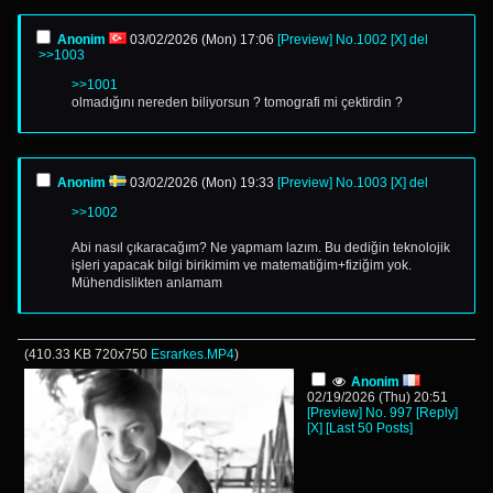
Anonim
03/02/2026 (Mon) 17:06
[Preview]
No.
1002
[X]
del
>>1003
>>1001
olmadığını nereden biliyorsun ? tomografi mi çektirdin ?
Anonim
03/02/2026 (Mon) 19:33
[Preview]
No.
1003
[X]
del
>>1002
Abi nasıl çıkaracağım? Ne yapmam lazım. Bu dediğin teknolojik
işleri yapacak bilgi birikimim ve matematiğim+fiziğim yok.
Mühendislikten anlamam
(
410.33 KB
720x750
Esrarkes.MP4
)
Anonim
02/19/2026 (Thu) 20:51
[Preview]
No.
997
[Reply]
[X]
[Last 50 Posts]