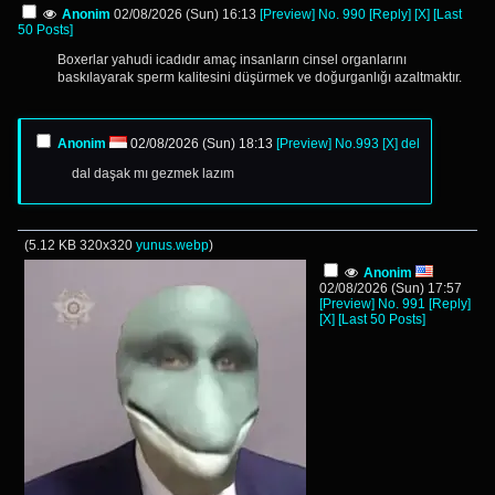
Anonim
02/08/2026 (Sun) 16:13
[Preview]
No.
990
[Reply]
[X]
[Last
50 Posts]
Boxerlar yahudi icadıdır amaç insanların cinsel organlarını
baskılayarak sperm kalitesini düşürmek ve doğurganlığı azaltmaktır.
Anonim
02/08/2026 (Sun) 18:13
[Preview]
No.
993
[X]
del
dal daşak mı gezmek lazım
(
5.12 KB
320x320
yunus.webp
)
Anonim
02/08/2026 (Sun) 17:57
[Preview]
No.
991
[Reply]
[X]
[Last 50 Posts]