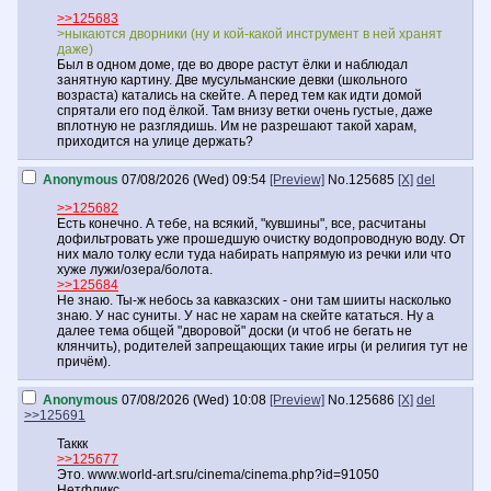
>>125683
>ныкаются дворники (ну и кой-какой инструмент в ней хранят
даже)
Был в одном доме, где во дворе растут ёлки и наблюдал
занятную картину. Две мусульманские девки (школьного
возраста) катались на скейте. А перед тем как идти домой
спрятали его под ёлкой. Там внизу ветки очень густые, даже
вплотную не разглядишь. Им не разрешают такой харам,
приходится на улице держать?
Anonymous
07/08/2026 (Wed) 09:54
[Preview]
No.
125685
[X]
del
>>125682
Есть конечно. А тебе, на всякий, "кувшины", все, расчитаны
дофильтровать уже прошедшую очистку водопроводную воду. От
них мало толку если туда набирать напрямую из речки или что
хуже лужи/озера/болота.
>>125684
Не знаю. Ты-ж небось за кавказских - они там шииты насколько
знаю. У нас суниты. У нас не харам на скейте кататься. Ну а
далее тема общей "дворовой" доски (и чтоб не бегать не
клянчить), родителей запрещающих такие игры (и религия тут не
причём).
Anonymous
07/08/2026 (Wed) 10:08
[Preview]
No.
125686
[X]
del
>>125691
Таккк
>>125677
Это. www.world-art.sru/cinema/cinema.php?id=91050
Нетфликс.