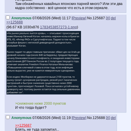
Там обнажённых кавайных японских парней много? Или эти два
кадра собственно - всё ценное что есть в этом сериале.
Anonymous
07/08/2026 (Wed) 11:17
[Preview]
No.
125687
[X]
del
>>125688
(
96.67 KB
1030x876
1783453857273-1.png
)
>снижение ниже 2000 пунктов
И что тогда будет?
Anonymous
07/08/2026 (Wed) 11:19
[Preview]
No.
125688
[X]
del
>>125687
Блять, не туда запомтил...