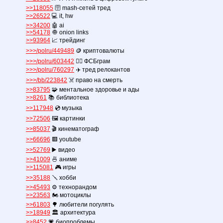
>>118055
🛜 mash-сетей тред
>>26522
💻 it, hw
>>34200
🤖 ai
>>54178
🧅 onion links
>>93964
📈 трейдинг
>>>/polru/449489
🪙 криптовалюты
>>>/polru/603442
👮‍♂️ ФСБграм
>>>/polru/760297
✈️ тред релокантов
>>>/bb/223842
☠️ право на смерть
>>83795
🧩 ментальное здоровье и ады
>>8261
📚 библиотека
>>117948
💿 музыка
>>72506
🖼️ картинки
>>85037
🎬 кинематограф
>>66696
🟥 youtube
>>52769
▶️ видео
>>41009
🍜 аниме
>>115081
🎮 игры
>>35188
🪛 хобби
>>45493
⚙️ технорандом
>>23563
🏍️ мотоциклы
>>61803
🌳 любители погулять
>>18949
🏛️ архитектура
>>8452
💗 биопроблемы