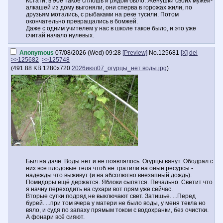
Кстати, в 90е такое сплошь и рядом было. Жёнушки своих мужей-
алкашей из дому выгоняли, они сперва в горожах жили, по
друзьям мотались, с рыбаками на реке тусили. Потом
окончательно превращались в бомжей.
Даже с одним учителем у нас в школе такое было, и это уже
считай начало нулевых.
Anonymous
07/08/2026 (Wed) 09:28
[Preview]
No.
125681
[X]
del
>>125682
>>125748
(
491.88 KB
1280x720
2026июл07_огурцы_нет воды.jpg
)
Был на даче. Воды нет и не появлялось. Огурцы вянут. Ободрал с
них все плодовые тела чтоб не тратили на оные ресурсы -
надежды что выживут (и на абсолютно внезапный дождь).
Помидоры ещё держатся. Яблоки сыпятся. Печально. Светит что
я начну переходить на сухари вот прям уже сейчас.
Вторые сутки подряд не выключают свет. Затишье. ...Перед
бурей. ...при том вчера у матери не было воды, у меня текла но
вяло, и судя по запаху прямым током с водохранки, без очистки.
А фонари всё сияют.