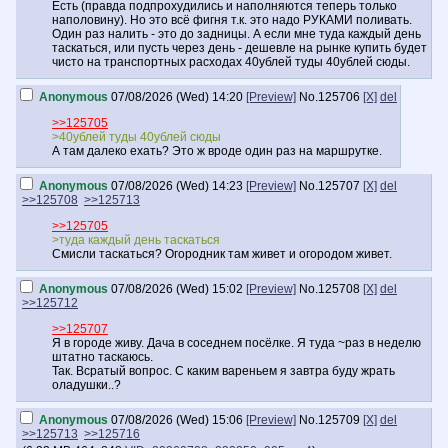
Есть (правда подпрохудились и наполняются теперь только
наполовину). Но это всё фигня т.к. это надо РУКАМИ поливать.
Один раз налить - это до задницы. А если мне туда каждый день
таскаться, или пусть через день - дешевле на рынке купить будет
чисто на транспортных расходах 40ублей туды 40ублей сюды.
Anonymous
07/08/2026 (Wed) 14:20
[Preview]
No.
125706
[X]
del
>>125705
>40ублей туды 40ублей сюды
А там далеко ехать? Это ж вроде один раз на маршрутке.
Anonymous
07/08/2026 (Wed) 14:23
[Preview]
No.
125707
[X]
del
>>125708
>>125713
>>125705
>туда каждый день таскаться
Смисли таскаться? Огородник там живет и огородом живет.
Anonymous
07/08/2026 (Wed) 15:02
[Preview]
No.
125708
[X]
del
>>125712
>>125707
Я в городе живу. Дача в соседнем посёлке. Я туда ~раз в неделю
штатно таскаюсь.
Так. Всратый вопрос. С каким вареньем я завтра буду жрать
оладушки..?
Anonymous
07/08/2026 (Wed) 15:06
[Preview]
No.
125709
[X]
del
>>125713
>>125716