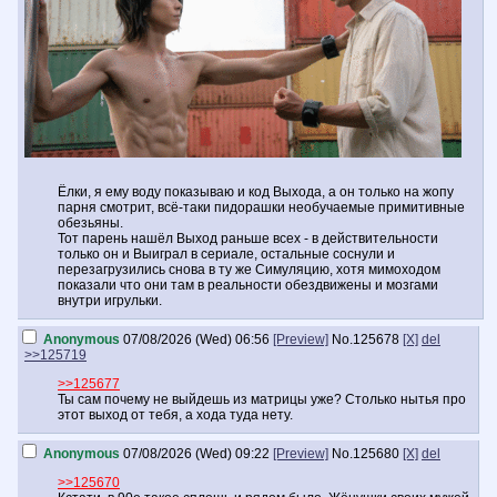
Ёлки, я ему воду показываю и код Выхода, а он только на жопу
парня смотрит, всё-таки пидорашки необучаемые примитивные
обезьяны.
Тот парень нашёл Выход раньше всех - в действительности
только он и Выиграл в сериале, остальные соснули и
перезагрузились снова в ту же Симуляцию, хотя мимоходом
показали что они там в реальности обездвижены и мозгами
внутри игрульки.
Anonymous
07/08/2026 (Wed) 06:56
[Preview]
No.
125678
[X]
del
>>125719
>>125677
Ты сам почему не выйдешь из матрицы уже? Столько нытья про
этот выход от тебя, а хода туда нету.
Anonymous
07/08/2026 (Wed) 09:22
[Preview]
No.
125680
[X]
del
>>125670