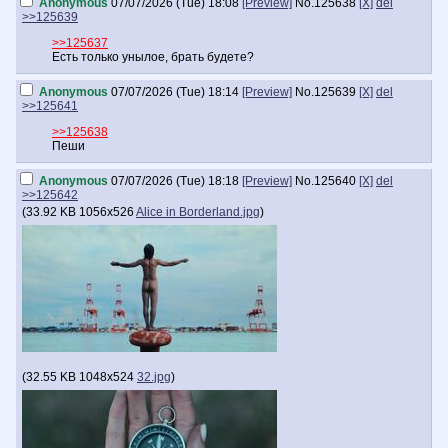
Anonymous
07/07/2026 (Tue) 18:08
[Preview]
No.
125638
[X]
del
>>125639
>>125637
Есть только унылое, брать будете?
Anonymous
07/07/2026 (Tue) 18:14
[Preview]
No.
125639
[X]
del
>>125641
>>125638
Пеши
Anonymous
07/07/2026 (Tue) 18:18
[Preview]
No.
125640
[X]
del
>>125642
(
33.92 KB
1056x526
Alice in Borderland.jpg
)
(
32.55 KB
1048x524
32.jpg
)