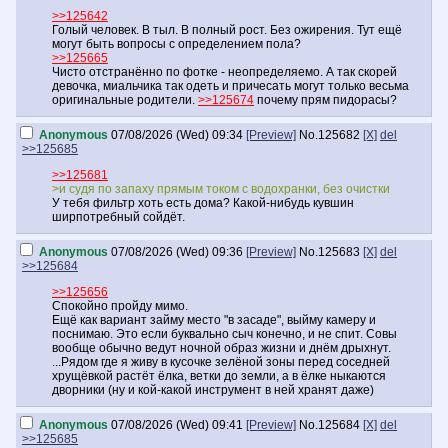
>>125642
Голый человек. В тыл. В полный рост. Без ожирения. Тут ещё
могут быть вопросы с определением пола?
>>125665
Чисто отстранённо по фотке - неопределяемо. А так скорей
девочка, миальчика так одеть и причесать могут только весьма
оригинальные родители.
>>125674
почему прям пидорасы?
Anonymous
07/08/2026 (Wed) 09:34
[Preview]
No.
125682
[X]
del
>>125685
>>125681
>и судя по запаху прямым током с водохранки, без очистки
У тебя фильтр хоть есть дома? Какой-нибудь кувшин
ширпотребный сойдёт.
Anonymous
07/08/2026 (Wed) 09:36
[Preview]
No.
125683
[X]
del
>>125684
>>125656
Спокойно пройду мимо.
Ещё как вариант займу место "в засаде", выйму камеру и
поснимаю. Это если буквально сыч конечно, и не спит. Совы
вообще обычно ведут ночной образ жизни и днём дрыхнут.
...Рядом где я живу в кусочке зелёной зоны перед соседней
хрущёвкой растёт ёлка, ветки до земли, а в ёлке ныкаются
дворники (ну и кой-какой инструмент в ней хранят даже)
Anonymous
07/08/2026 (Wed) 09:41
[Preview]
No.
125684
[X]
del
>>125685