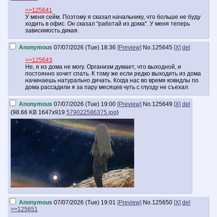
>>125641
У меня сейм. Поэтому я сказал начальнику, что больше не буду
ходить в офис. Он сказал "работай из дома". У меня теперь
зависимость дикая.
Anonymous
07/07/2026 (Tue) 18:36
[Preview]
No.
125645
[X]
del
>>125643
Не, я из дома не могу. Организм думает, что выходной, и
постоянно хочет спать. К тому же если редко выходить из дома
начинаешь натурально дичать. Когда нас во время ковидлы по
дома рассадили я за пару месяцев чуть с глузду не съехал.
Anonymous
07/07/2026 (Tue) 19:00
[Preview]
No.
125649
[X]
del
(
98.66 KB
1647x919
579022586375.jpg
)
Anonymous
07/07/2026 (Tue) 19:01
[Preview]
No.
125650
[X]
del
>>125651