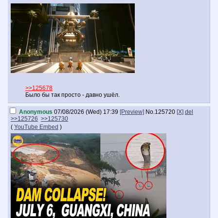
>>125678
Было бы так просто - давно ушёл.
Anonymous
07/08/2026 (Wed) 17:39
[Preview]
No.
125720
[X]
del
>>125726
>>125730
(
YouTube Embed
)