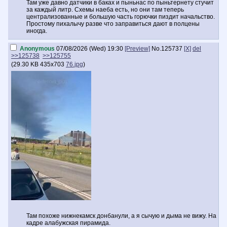
Там уже давно датчики в баках и пыньнас по пыньтернету стучит
за каждый литр. Схемы наеба есть, но они там теперь
централизованные и большую часть горючки пиздит начальство.
Простому пихалычу разве что заправиться дают в полцены
иногда.
Anonymous
07/08/2026 (Wed) 19:30
[Preview]
No.
125737
[X]
del
>>125738
>>125755
(
29.30 KB
435x703
76.jpg
)
Там похоже нижнекамск донбанули, а я сычую и дыма не вижу. На
кадре алабужская пирамида.