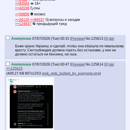
>>83563
🫦 18+
>>42038
🌜сны
>>59856
👽 космос
>>26120
>>89337
🤔 вопросы и загадки
>>124937
🔄 предыдущий тред
Всегда используйте Tor Browser и надежный VPN при обсуждении чу
Anonymous
07/07/2026 (Tue) 00:31
[Preview]
No.
125613
[X]
del
оверборд:
https://endchan.org/polru+rus+ca+dota+bb+genshin+dobrochan+lgbt+
Боже храни Украину, и сделай, чтобы она ебанула по ямальскому
проверка постинга:
>>>/test/
кресту. Скотоублюдия должна гореть без остановки, у нее не
должно остаться ни бензина, ни газа.
клиенты для Android
https://github.com/moffatman/chan/
Anonymous
https://github.com/TrixiEther/DashchanFork
07/07/2026 (Tue) 00:47
[Preview]
No.
125614
[X]
del
>>125615
https://github.com/K1rakishou/Kuroba-Experimental
iOS
(
409.27 KB
807x1253
grok_gets_bullied_by_everyone.png
)
https://github.com/moffatman/chan
браузеры
https://magrathea.endchan.net/
мобильная версия сайта
https://duckduckgo.com/app
можно держать ендч тут с возможностью с
https://github.com/SthephanShinkufag/Dollchan-Extension-Tools
расшире