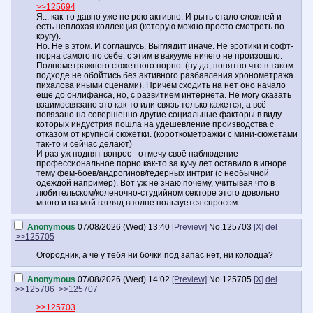
>>125694
Я... как-то давно уже не рою активно. И рыть стало сложней и
есть неплохая коллекция (которую можно просто смотреть по
кругу).
Но. Не в этом. И соглашусь. Выглядит иначе. Не эротики и софт-
порна самого по себе, с этим в вакууме ничего не произошло.
Полнометражного сюжетного порно. (ну да, понятно что в таком
подходе не обойтись без активного разбавления хронометража
пихалова иными сценами). Причём сходить на нет оно начало
ещё до онлифанса, но, с развитием интернета. Не могу сказать
взаимосвязано это как-то или связь только кажется, а всё
повязано на совершенно другие социальные факторы в виду
которых индустрия пошла на удешевление производства с
отказом от крупной сюжетки. (короткометражки с мини-сюжетами
так-то и сейчас делают)
И раз уж поднят вопрос - отмечу своё наблюдение -
профессиональное порно как-то за кучу лет оставило в игноре
тему фем-боев/андрогинов/гедерных интриг (с необычной
одеждой например). Вот уж не знаю почему, учитывая что в
любительском/коленочно-студийном секторе этого довольно
много и на мой взгляд вполне пользуется спросом.
Anonymous
07/08/2026 (Wed) 13:40
[Preview]
No.
125703
[X]
del
>>125705
Огородник, а че у тебя ни бочки под запас нет, ни колодца?
Anonymous
07/08/2026 (Wed) 14:02
[Preview]
No.
125705
[X]
del
>>125706
>>125707
>>125703