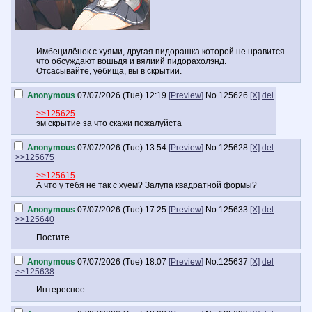
Имбецилёнок с хуями, другая пидорашка которой не нравится
что обсуждают вошьдя и вялиий пидорахолэнд.
Отсасывайте, уёбища, вы в скрытии.
Anonymous
07/07/2026 (Tue) 12:19
[Preview]
No.
125626
[X]
del
>>125625
эм скрытие за что скажи пожалуйста
Anonymous
07/07/2026 (Tue) 13:54
[Preview]
No.
125628
[X]
del
>>125675
>>125615
А что у тебя не так с хуем? Залупа квадратной формы?
Anonymous
07/07/2026 (Tue) 17:25
[Preview]
No.
125633
[X]
del
>>125640
Постите.
Anonymous
07/07/2026 (Tue) 18:07
[Preview]
No.
125637
[X]
del
>>125638
Интересное