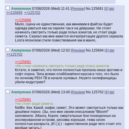
Anonymous
07/08/2026 (Wed) 11:41
[Preview]
No.
125691
[X]
del
>>125694
>>125702
>>125686
Мало, сцена не единственная, как минимум в файтах будет
одежда рваться как на парнях так и на девушках. Не стоит
начинать смотреть только ради голых азиатов, но стоит ради
сюжета. Сериал как мне кажется интерпретация другого сериала
Lost в японском стиле повествования как в манге,
Anonymous
07/08/2026 (Wed) 12:02
[Preview]
No.
125694
[X]
del
>>125702
>>125691
>Не стоит начинать смотреть только ради голых азиатов
Кстати, я заметил, что почти полностью пропала ниша эротики и
софт-порна. Типа всяких плэйбоев/пентхаусов и того, что было
по ночному РЕН-ТВ в начале нулевых. Неужто онлифанщицы
убили индустрию?
Anonymous
07/08/2026 (Wed) 13:40
[Preview]
No.
125702
[X]
del
>>125691
>но стоит ради сюжета
Netflix. Кек. Какой, нафиг, сюжет. Это может смотреться только как
дешёвое порно. (Зы, оно мне своим описаловом "Btoom!"
напомнило. (Манга, Корея, смертельные бои похищенных на
изолированном острове, рисовка хорошая, тема сисек
полностью раскрыта, (И (.)(.) - единственное ради чего стоит это
вообще читать.)