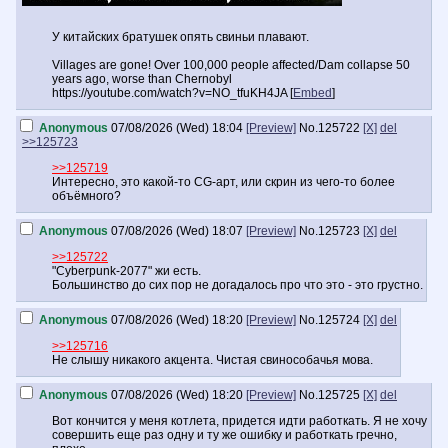
У китайских братушек опять свиньи плавают.
Villages are gone! Over 100,000 people affected/Dam collapse 50
years ago, worse than Chernobyl
https://youtube.com/watch?v=NO_tfuKH4JA [
Embed
]
Anonymous
07/08/2026 (Wed) 18:04
[Preview]
No.
125722
[X]
del
>>125723
>>125719
Интересно, это какой-то CG-арт, или скрин из чего-то более
объёмного?
Anonymous
07/08/2026 (Wed) 18:07
[Preview]
No.
125723
[X]
del
>>125722
"Cyberpunk-2077" жи есть.
Большинство до сих пор не догадалось про что это - это грустно.
Anonymous
07/08/2026 (Wed) 18:20
[Preview]
No.
125724
[X]
del
>>125716
Не слышу никакого акцента. Чистая свинособачья мова.
Anonymous
07/08/2026 (Wed) 18:20
[Preview]
No.
125725
[X]
del
Вот кончится у меня котлета, придется идти работкать. Я не хочу
совершить еще раз одну и ту же ошибку и работкать гречно,