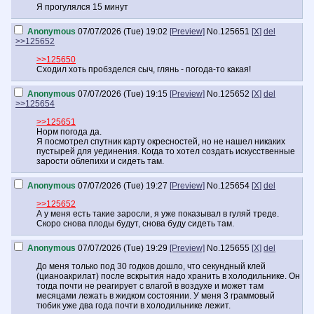
Я прогулялся 15 минут
Anonymous
07/07/2026 (Tue) 19:02
[Preview]
No.
125651
[X]
del
>>125652
>>125650
Сходил хоть пробзделся сыч, глянь - погода-то какая!
Anonymous
07/07/2026 (Tue) 19:15
[Preview]
No.
125652
[X]
del
>>125654
>>125651
Норм погода да.
Я посмотрел спутник карту окресностей, но не нашел никаких
пустырей для уединения. Когда то хотел создать искусственные
зарости облепихи и сидеть там.
Anonymous
07/07/2026 (Tue) 19:27
[Preview]
No.
125654
[X]
del
>>125652
А у меня есть такие заросли, я уже показывал в гуляй треде.
Скоро снова плоды будут, снова буду сидеть там.
Anonymous
07/07/2026 (Tue) 19:29
[Preview]
No.
125655
[X]
del
До меня только под 30 годков дошло, что секундный клей
(цианоакрилат) после вскрытия надо хранить в холодильнике. Он
тогда почти не реагирует с влагой в воздухе и может там
месяцами лежать в жидком состоянии. У меня 3 граммовый
тюбик уже два года почти в холодильнике лежит.