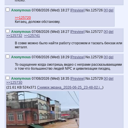
плохо.
Anonymous
07/08/2026 (Wed) 18:27
[Preview]
No.
125726
[X]
del
>>125720
Китаец, доложи обстановку.
Anonymous
07/08/2026 (Wed) 18:27
[Preview]
No.
125727
[X]
del
>>125732
>>125741
В совке можно было найти работу сторожем и таскать бензак или
металл.
Anonymous
07/08/2026 (Wed) 18:29
[Preview]
No.
125728
[X]
del
То ощущение когда смотришь видео с неграми рассказывающими
о том что большинство людей NPC и цивилизации пиздец.
Anonymous
07/08/2026 (Wed) 18:35
[Preview]
No.
125729
[X]
del
>>125730
(
21.61 KB
524x371
Снимок экрана_2026-06-25_23-48-02.j...
)