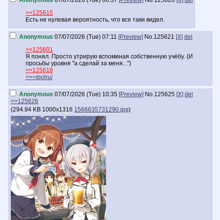
Anonymous
07/07/2026 (Tue) 06:37
[Preview]
No.
125620
[X]
del
>>125615
Есть не нулевая вероятность, что все таки видел.
Anonymous
07/07/2026 (Tue) 07:11
[Preview]
No.
125621
[X]
del
>>125601
Я понял. Просто утрирую вспоминая собственную учёбу. (И
просьбы уровня "а сделай за меня...")
>>125618
>>>/polru/
Anonymous
07/07/2026 (Tue) 10:35
[Preview]
No.
125625
[X]
del
>>125626
(
294.94 KB
1000x1316
1566635731290.jpg
)