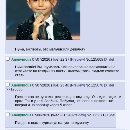
Ну-ка, эксперты, это мальчик или девочка?
Anonymous
07/07/2026 (Tue) 22:37
[Preview]
No.
125668
[X]
del
Ничивосибе! Вы научились в игнорирование поехавших и не
отвечаете на каждый их пост? Палехчи, так и людьми сможете
стать.
Anonymous
07/07/2026 (Tue) 23:48
[Preview]
No.
125670
[X]
del
>>125680
Гречневика не пускала гречневица в подъезд. Он сидел-ходил и
орал. Так и ушел. Заебись. Побухал, не поспал, не поел, не
посрал и на работку через 5 часов.
Anonymous
07/08/2026 (Wed) 01:54
[Preview]
No.
125671
[X]
del
Пиздос я щас штурманул малую продумачку.