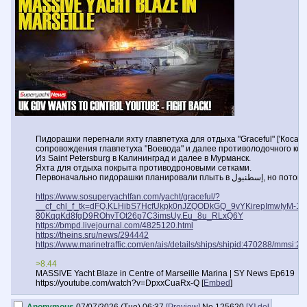
Пидорашки перегнали яхту главпетуха для отдыха "Graceful" ['Косат
сопровождения главпетуха "Воевода" и далее противолодочного ко
Из Saint Petersburg в Калининград и далее в Мурманск.
Яхта для отдыха покрыта противодроновыми сетками.
Первоначально пидорашки планировал
https://www.sosuperyachtfan.com/yacht/graceful/?
__cf_chl_f_tk=dFQ.KLHibS7HcfUkpk0nJZQODkGQ_9vYKirepImwIyM-178
80KqqKd8fgD9ROhyTOt26p7C3imsUy.Eu_8u_RLxQ6Y
https://bmpd.livejournal.com/4825120.html
https://theins.sru/news/294442
https://www.marinetraffic.com/en/ais/details/ships/shipid:470288/mms
>8.44
MASSIVE Yacht Blaze in Centre of Marseille Marina | SY News Ep619
https://youtube.com/watch?v=DpxxCuaRx-Q [
Embed
]