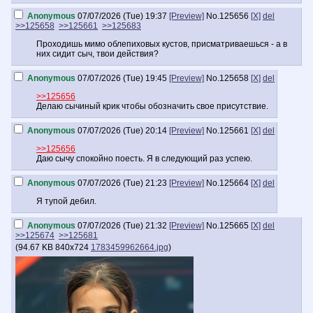
Anonymous
07/07/2026 (Tue) 19:37
[Preview]
No.
125656
[X]
del
>>125658
>>125661
>>125683
Проходишь мимо облепиховых кустов, присматриваешься - а в
них сидит сыч, твои действия?
Anonymous
07/07/2026 (Tue) 19:45
[Preview]
No.
125658
[X]
del
>>125656
Делаю сычиный крик чтобы обозначить свое присутствие.
Anonymous
07/07/2026 (Tue) 20:14
[Preview]
No.
125661
[X]
del
>>125656
Даю сычу спокойно поесть. Я в следующий раз успею.
Anonymous
07/07/2026 (Tue) 21:23
[Preview]
No.
125664
[X]
del
Я тупой дебил.
Anonymous
07/07/2026 (Tue) 21:32
[Preview]
No.
125665
[X]
del
>>125674
>>125681
(
94.67 KB
840x724
1783459962664.jpg
)