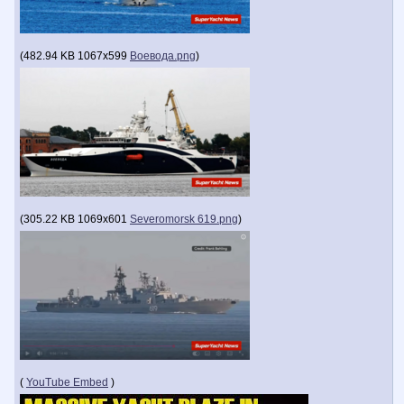
(
482.94 KB
1067x599
Воевода.png
)
(
305.22 KB
1069x601
Severomorsk 619.png
)
(
YouTube Embed
)