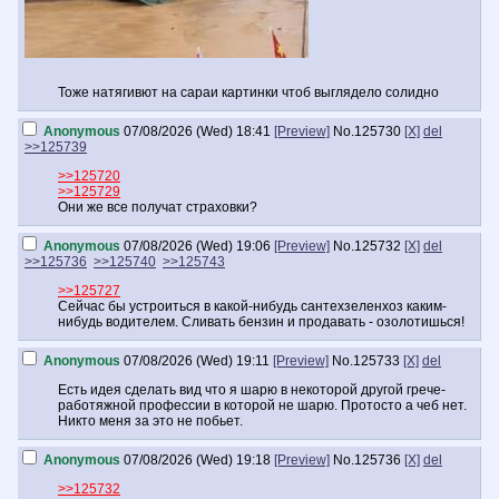
Тоже натягивют на сараи картинки чтоб выглядело солидно
Anonymous
07/08/2026 (Wed) 18:41
[Preview]
No.
125730
[X]
del
>>125739
>>125720
>>125729
Они же все получат страховки?
Anonymous
07/08/2026 (Wed) 19:06
[Preview]
No.
125732
[X]
del
>>125736
>>125740
>>125743
>>125727
Сейчас бы устроиться в какой-нибудь сантехзеленхоз каким-
нибудь водителем. Сливать бензин и продавать - озолотишься!
Anonymous
07/08/2026 (Wed) 19:11
[Preview]
No.
125733
[X]
del
Есть идея сделать вид что я шарю в некоторой другой грече-
работяжной профессии в которой не шарю. Протосто а чеб нет.
Никто меня за это не побьет.
Anonymous
07/08/2026 (Wed) 19:18
[Preview]
No.
125736
[X]
del
>>125732