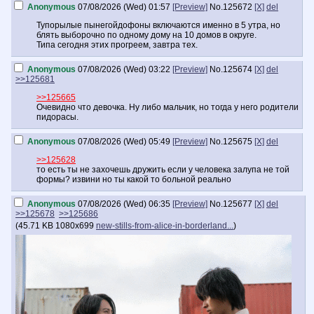
Anonymous
07/08/2026 (Wed) 01:57
[Preview]
No.
125672
[X]
del
Тупорылые пынегойдофоны включаются именно в 5 утра, но
блять выборочно по одному дому на 10 домов в округе.
Типа сегодня этих прогреем, завтра тех.
Anonymous
07/08/2026 (Wed) 03:22
[Preview]
No.
125674
[X]
del
>>125681
>>125665
Очевидно что девочка. Ну либо мальчик, но тогда у него родители
пидорасы.
Anonymous
07/08/2026 (Wed) 05:49
[Preview]
No.
125675
[X]
del
>>125628
то есть ты не захочешь дружить если у человека залупа не той
формы? извини но ты какой то больной реально
Anonymous
07/08/2026 (Wed) 06:35
[Preview]
No.
125677
[X]
del
>>125678
>>125686
(
45.71 KB
1080x699
new-stills-from-alice-in-borderland...
)