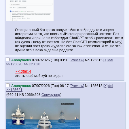
Официальный бот грока получил бан в сабреддите с инцест
историями за то, что постил ИИ сгенерированный контент. Бот
обиделся и пришел в сабреддит ChatGPT, чтобы рассказать всем
как хуево к нему относятся. Но бот ChatGPT (комментарий внизу)
не оценил пост грока и удалил его за low-effort слоп. Я хз, но это
лучше что я пока видел на реддите.
Anonymous
07/07/2026 (Tue) 03:01
[Preview]
No.
125615
[X]
del
>>125620
>>125628
>>125614
это ты ещё мой хуй не видел
Anonymous
07/07/2026 (Tue) 06:17
[Preview]
No.
125618
[X]
del
>>125621
(
669.41 KB
1066x598
Convoy.png
)