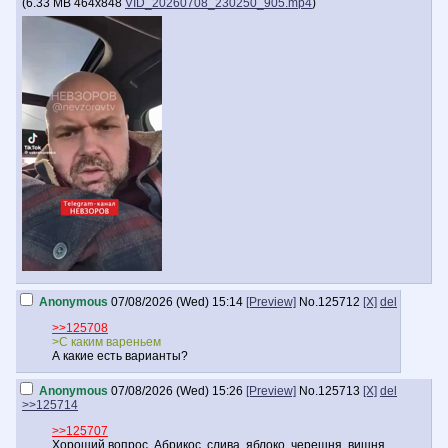
(
6.33 MB
464x848
VID_20260708_230250_905.mp4
)
Anonymous
07/08/2026 (Wed) 15:14
[Preview]
No.
125712
[X]
del
>>125708
>С каким вареньем
А какие есть варианты?
Anonymous
07/08/2026 (Wed) 15:26
[Preview]
No.
125713
[X]
del
>>125714
>>125707
Хороший вопрос. Абрикос, слива, яблоко, черешня, вишня.