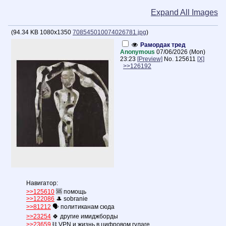
Expand All Images
(
94.34 KB
1080x1350
708545010074026781.jpg
)
Рамордак тред
Anonymous
07/06/2026 (Mon)
23:23
[Preview]
No.
125611
[X]
>>126192
Навигатор:
>>125610
🆘 помощь
>>122086
🎩 sobranie
>>81212
🗣️ политиканам сюда
>>23254
🍀 другие имиджборды
>>23659
⛓️‍ VPN и жизнь в цифровом гулаге