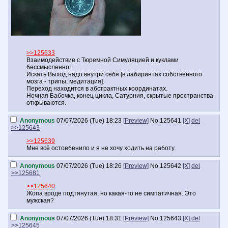
>>125633
Взаимодействие с Тюремной Симуляцией и куклами
бессмысленно!
Искать Выход надо внутри себя [в лабиринтах собственного
мозга - трипы, медитация].
Переход находится в абстрактных координатах.
Ночная Бабочка, конец цикла, Сатурния, скрытые пространства
открываются.
Anonymous
07/07/2026 (Tue) 18:23
[Preview]
No.
125641
[X]
del
>>125643
>>125639
Мне всё остоебенило и я не хочу ходить на работу.
Anonymous
07/07/2026 (Tue) 18:26
[Preview]
No.
125642
[X]
del
>>125681
>>125640
Жопа вроде подтянутая, но какая-то не симпатичная. Это
мужская?
Anonymous
07/07/2026 (Tue) 18:31
[Preview]
No.
125643
[X]
del
>>125645