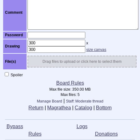
Comment
Password
x
Drawing
size canvas
File(s)
Drag files to upload or click here to select them
Spoiler
Board Rules
Max file size:
350.00 MB
Max files:
5
|
Manage Board
Staff: Moderate thread
Return
|
Magrathea
|
Catalog
|
Bottom
Bypass
ᅠ ᅠ ᅠ ᅠ ᅠ ᅠ ᅠ ᅠ ᅠ
L⁣ogs
ᅠ ᅠ ᅠ ᅠ ᅠ ᅠ ᅠ ᅠ
ᅠ
Rules
ᅠ ᅠ ᅠ ᅠ ᅠ ᅠ ᅠ ᅠ ᅠ
Donations