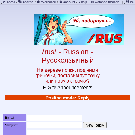
[
home
/
boards
/
overboard
/
account
/
help
/
watched threads
]
[
irc
/rus/ - Russian -
Русскоязычный
На дереве почки, под ними
грибочки, поставим тут точку
или новую строчку?
Site Announcements
Posting mode: Reply
Email
Subject
New Reply