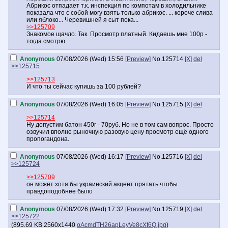
Абрикос отпадает т.к. инспекция по компотам в холодильнике
показала что с собой могу взять только абрикос. ... короче слива
или яблоко... Черевишней я сыт пока...
>>125709
Знакомое щачло. Так. Просмотр платный. Кидаешь мне 100р -
тогда смотрю.
Anonymous
07/08/2026 (Wed) 15:56
[Preview]
No.
125714
[X]
del
>>125715
>>125713
И что ты сейчас купишь за 100 рублей?
Anonymous
07/08/2026 (Wed) 16:05
[Preview]
No.
125715
[X]
del
>>125714
Ну допустим батон 450г - 70руб. Но не в том сам вопрос. Просто
озвучил вполне рыночную разовую цену просмотр ещё одного
пропогандона.
Anonymous
07/08/2026 (Wed) 16:17
[Preview]
No.
125716
[X]
del
>>125724
>>125709
он может хотя бы украинский акцент прятать чтобы
правдоподобнее было
Anonymous
07/08/2026 (Wed) 17:32
[Preview]
No.
125719
[X]
del
>>125722
(
895.69 KB
2560x1440
oAcmdTH26apLeyVe8cXf6Q.jpg
)